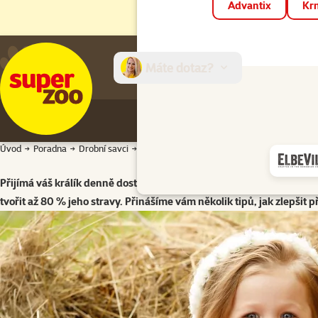
Advantix
Krm
Máte dotaz?
E-sh
Úvod
Poradna
Drobní savci
Králík
Problém s příjmem sena u králíků
Přijímá váš králík denně dostatečné množství sena? Proč jej někdy o
tvořit až 80 % jeho stravy. Přinášíme vám několik tipů, jak zlepšit 