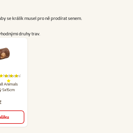
aby se králík musel pro ně prodírat senem.
 vhodnými druhy trav.
0×
hodnocení
dnocení 96%, počet hodnocení: 10
ll Animals
ý 5x15cm
č
ošíku