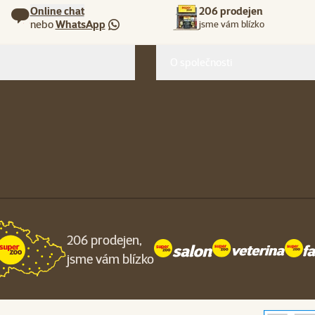
Online chat
206 prodejen
nebo
WhatsApp
jsme vám blízko
O společnosti
206 prodejen,
jsme vám blízko