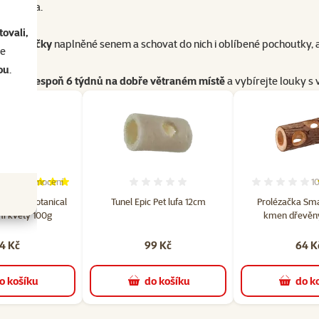
o králíka.
ovali,
věné hračky
naplněné senem a schovat do nich i oblíbené pochoutky, 
se
ou
.
 zrála
alespoň 6 týdnů na dobře větraném místě
a vybírejte louky s
7×
hodnocení
1
Hodnocení 100%, počet hodnocení: 7
Hodnocení 0%
Ho
re Land Botanical
Tunel Epic Pet lufa 12cm
Prolézačka Sma
i květy 100g
kmen dřevěn
4 Kč
99 Kč
64 K
o košíku
do košíku
do k