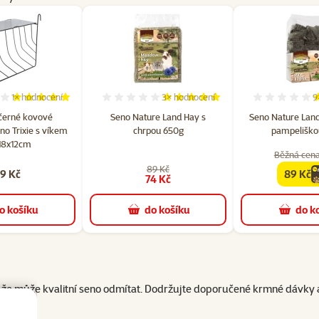
1×
hodnocení
3×
hodnocení
9
Hodnocení 100%, počet hodnocení: 1
Hodnocení 100%, počet hodnocení:
Ho
černé kovové
Seno Nature Land Hay s
Seno Nature Land
eno Trixie s víkem
chrpou 650g​
pampeliško
18x12cm
Běžná cena
89 Kč
9 Kč
89 Kč
family
74 Kč
o košíku
do košíku
do k
u, že může kvalitní seno odmítat. Dodržujte doporučené krmné dávk