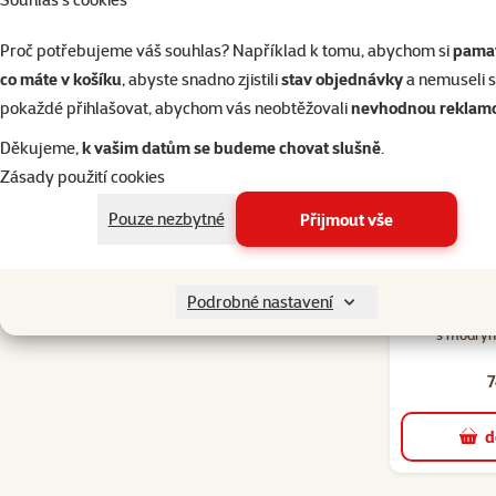
Přidáním
sušených bylinek
do sena můžete zvýšit jeho atraktivitu pr
6. Hra se senem
Proč potřebujeme váš souhlas? Například k tomu, abychom si
pamat
Seno můžete vložit do hraček – například
proutěné koule nebo dře
co máte v košíku
, abyste snadno zjistili
stav objednávky
a nemuseli 
7. Pozor na „domácí seno“
pokaždé přihlašovat, abychom vás neobtěžovali
nevhodnou reklam
Pokud máte možnost připravit seno ze svého, dbejte na to, aby tráva
Děkujeme,
k vašim datům se budeme chovat slušně
.
Zásady použití cookies
Pouze nezbytné
Přijmout vše
Podrobné nastavení
Bylinky Natu
s modrým
7
d