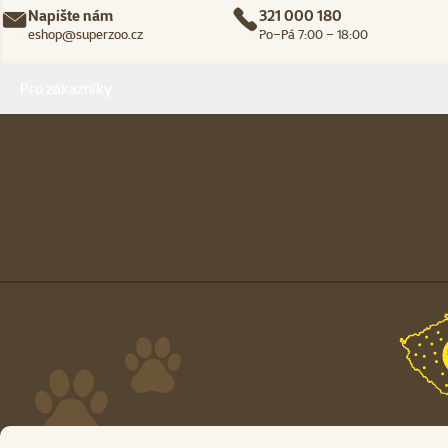
Napište nám
321 000 180
eshop@superzoo.cz
Po–Pá 7:00 – 18:00
Menu v patičce
Pro zákazníky