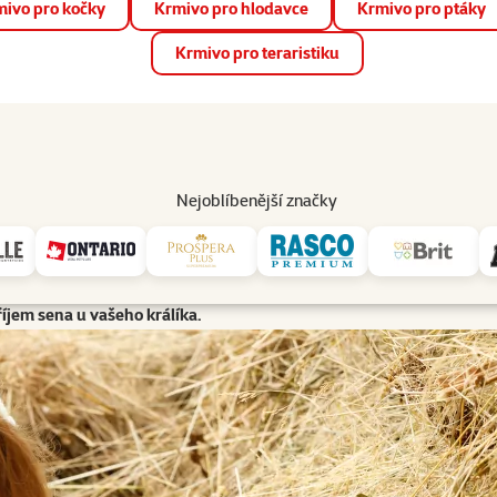
ivo pro kočky
Krmivo pro hlodavce
Krmivo pro ptáky
📱 Stáhněte si novou aplikaci Super zoo.
Více informací
Krmivo pro teraristiku
op
Akce a slevy
Prodejny
Služby
Poradna
Pomá
206
Nejoblíbenější značky
Problém s příjmem sena u králíků
dmítá? Tuto otázku si často klade nejedna chovatelka či chovatel. S
příjem sena u vašeho králíka.