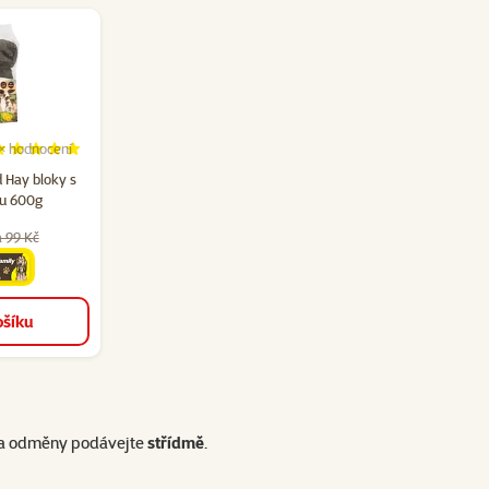
×
hodnocení
 3
dnocení 100%, počet hodnocení: 9
 Hay bloky s
u 600g
 99 Kč
cena
ošíku
y a odměny podávejte
střídmě
.