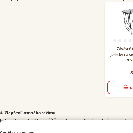
Závěsné 
jesličky na s
20x
8
d
4. Zlepšení krmného režimu
Pokud dáváte králíkovi
příliš mnoho granulí nebo odměn
, není div
5. Ochucení sena
Souhlas s cookies