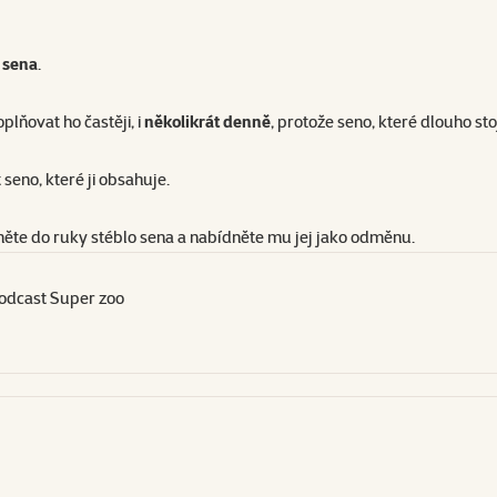
 sena
.
plňovat ho častěji, i
několikrát denně
, protože seno, které dlouho sto
 seno, které ji obsahuje.
ěte do ruky stéblo sena a nabídněte mu jej jako odměnu.
Podcast Super zoo