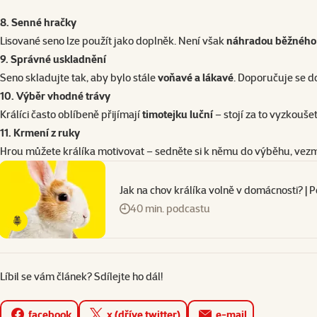
8. Senné
hračky
Lisované seno lze použít jako doplněk. Není však
náhradou běžného
9. Správné uskladnění
Seno skladujte tak, aby bylo stále
voňavé a lákavé
. Doporučuje se do
10. Výběr vhodné trávy
Králíci často oblíbeně přijímají
timotejku luční
– stojí za to vyzkoušet
11. Krmení z ruky
Hrou můžete králíka motivovat – sedněte si k němu do výběhu, vezm
Jak na chov králíka volně v domácnosti? | 
40 min. podcastu
Líbil se vám článek? Sdílejte ho dál!
facebook
x (dříve twitter)
e-mail