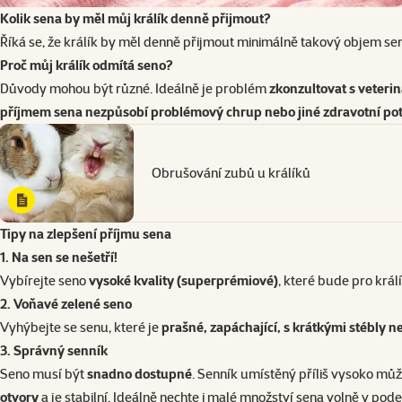
Kolik sena by měl můj králík denně přijmout?
Říká se, že králík by měl denně přijmout minimálně takový objem se
Proč můj králík odmítá seno?
Důvody mohou být různé. Ideálně je problém
zkonzultovat s veteri
příjmem sena nezpůsobí problémový chrup nebo jiné zdravotní pot
Obrušování zubů u králíků
Tipy na zlepšení příjmu sena
1. Na sen se nešetří!
Vybírejte seno
vysoké kvality (superprémiové)
, které bude pro králí
2. Voňavé zelené
seno
Vyhýbejte se senu, které je
prašné, zapáchající, s krátkými stébly n
3. Správný
senník
Seno musí být
snadno dostupné
. Senník umístěný příliš vysoko můž
otvory
a je stabilní. Ideálně nechte i malé množství sena volně v pode