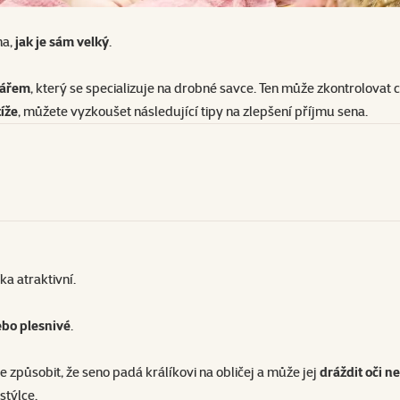
na,
jak je sám velký
.
nářem
, který se specializuje na drobné savce. Ten může zkontrolovat 
íže
, můžete vyzkoušet následující tipy na zlepšení příjmu sena.
ka atraktivní.
ebo plesnivé
.
e způsobit, že seno padá králíkovi na obličej a může jej
dráždit oči n
stýlce.