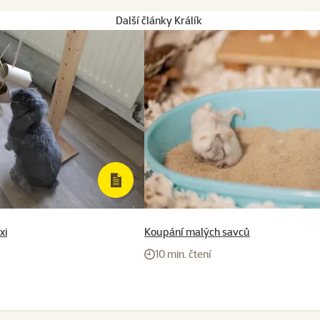
Další články Králík
xi
Koupání malých savců
10 min. čtení