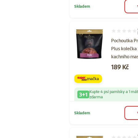
Skladem
Hodnocení 10
Pochoutka P
Plus kolečka 
kachního ma
Cena
189 Kč
značka
Kupte 4 psí pamlsky a 1 má
3+1
zdarma
Skladem