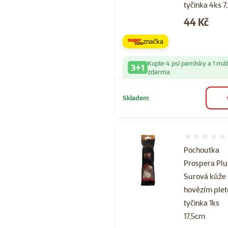
tyčinka 4ks 
Cena
44 Kč
značka
Kupte 4 psí pamlsky a 1 má
3+1
zdarma
Skladem
Hodnocení 
Pochoutka
Prospera Plu
Surová kůže 
hovězím ple
tyčinka 1ks
17,5cm