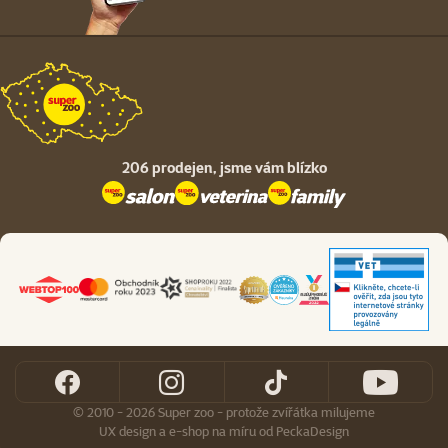
206 prodejen,
jsme vám blízko
© 2010 - 2026 Super zoo - protože zvířátka milujeme
UX design
a
e-shop na míru
od
PeckaDesign