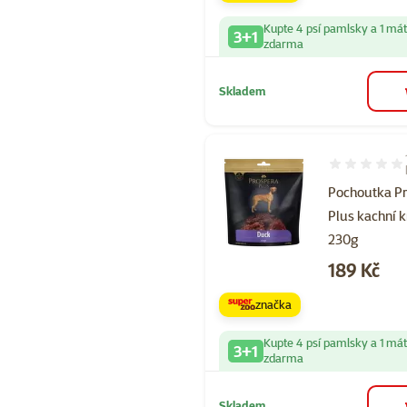
Kupte 4 psí pamlsky a 1 má
3+1
zdarma
Skladem
Hodnocení 10
Pochoutka P
Plus kachní 
230g
Cena
189 Kč
značka
Kupte 4 psí pamlsky a 1 má
3+1
zdarma
Skladem