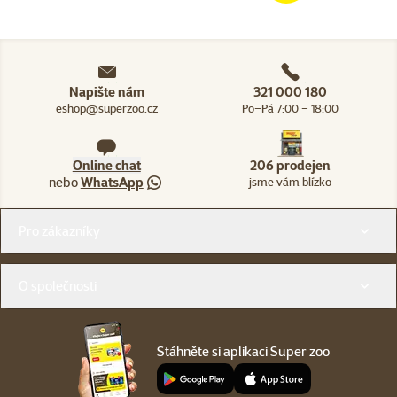
Napište nám
321 000 180
eshop@superzoo.cz
Po–Pá 7:00 – 18:00
Online chat
206 prodejen
nebo
WhatsApp
jsme vám blízko
Menu v patičce
Pro zákazníky
O společnosti
Stáhněte si aplikaci Super zoo