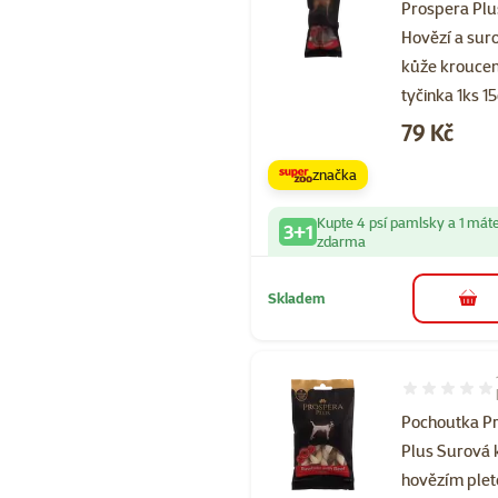
Prospera Plu
Hovězí a sur
kůže krouce
tyčinka 1ks 1
Cena
79 Kč
značka
Kupte 4 psí pamlsky a 1 mát
3+1
zdarma
Skladem
do 
Hodnocení 10
Pochoutka P
Plus Surová 
hovězím ple