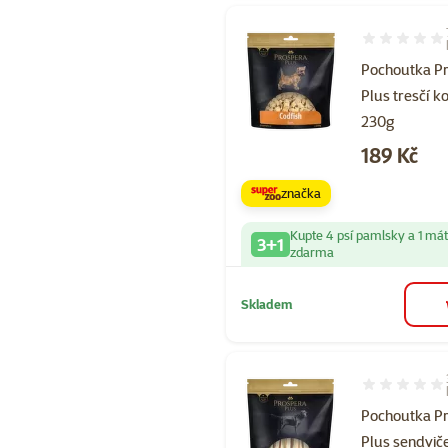
Hodnocení 10
Pochoutka P
Plus tresčí k
230g
Cena
189 Kč
značka
Kupte 4 psí pamlsky a 1 má
3+1
zdarma
Skladem
Hodnocení 10
Pochoutka P
Plus sendvič