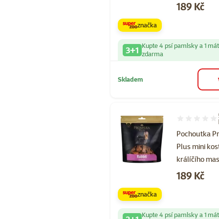
Cena
189 Kč
značka
Kupte 4 psí pamlsky a 1 má
3+1
zdarma
Skladem
Hodnocení 10
Pochoutka P
Plus mini kost
králíčího ma
Cena
189 Kč
značka
Kupte 4 psí pamlsky a 1 má
3+1