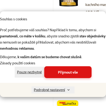
kachního ma
Cena
189 Kč
Souhlas s cookies
značka
Proč potřebujeme váš souhlas? Například k tomu, abychom si
Kupte 4 psí pamlsky a 1 má
3+1
zdarma
pamatovali, co máte v košíku
, abyste snadno zjistili
stav objednávky
a nemuseli se pokaždé přihlašovat, abychom vás neobtěžovali
Skladem
nevhodnou reklamou
.
Děkujeme,
k vašim datům se budeme chovat slušně
.
Zásady použití cookies
Hodnocení 10
Pouze nezbytné
Přijmout vše
Pochoutka P
Plus uzlíky k
sandwich 23
Podrobné nastavení
Cena
189 Kč
značka