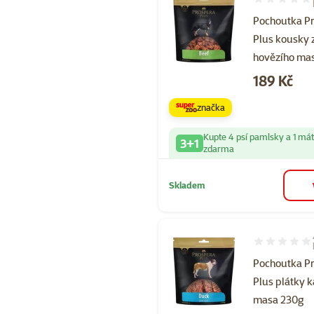
Hodnocení 10
Pochoutka P
Plus kousky 
hovězího ma
Cena
189 Kč
značka
Kupte 4 psí pamlsky a 1 má
3+1
zdarma
Skladem
Hodnocení 10
Pochoutka P
Plus plátky 
masa 230g