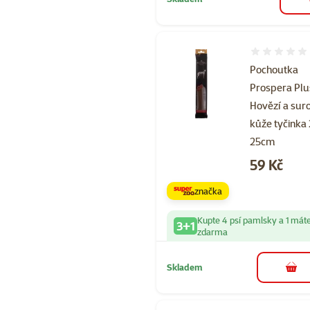
Hodnocení 
Pochoutka
Prospera Plu
Hovězí a sur
kůže tyčinka
25cm
Cena
59 Kč
značka
Kupte 4 psí pamlsky a 1 mát
3+1
zdarma
Skladem
do 