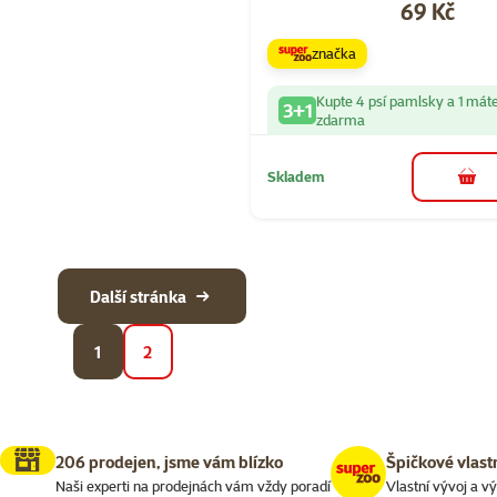
Cena
69 Kč
značka
Kupte 4 psí pamlsky a 1 mát
3+1
zdarma
Skladem
do 
Další stránka
1
2
206 prodejen, jsme vám blízko
Špičkové vlast
Naši experti na prodejnách vám vždy poradí
Vlastní vývoj a v