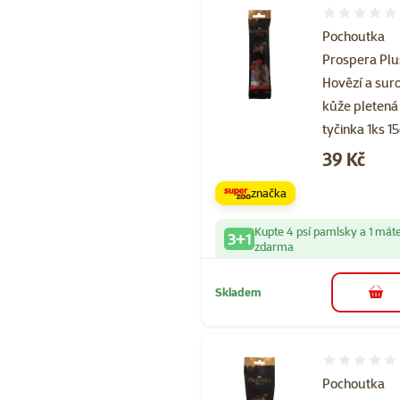
Hodnocení 
Pochoutka
Prospera Plu
Hovězí a sur
kůže pletená
tyčinka 1ks 1
Cena
39 Kč
značka
Kupte 4 psí pamlsky a 1 mát
3+1
zdarma
Skladem
do 
Hodnocení 
Pochoutka