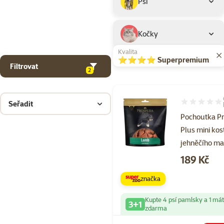
Psi
Kočky
Kvalita
⭐⭐⭐⭐ Superpremium
Filtrovat
2
Seřadit
Hodnocení 10
Pochoutka P
Plus mini kost
jehněčího m
Cena
189 Kč
značka
Kupte 4 psí pamlsky a 1 má
3+1
zdarma