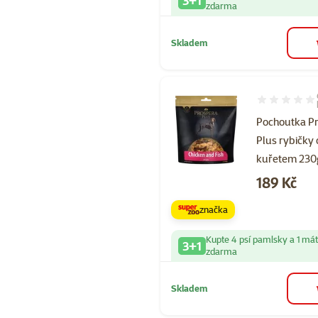
zdarma
Skladem
Hodnocení 10
Pochoutka P
Plus rybičky
kuřetem 230
Cena
189 Kč
značka
Kupte 4 psí pamlsky a 1 má
3+1
zdarma
Skladem