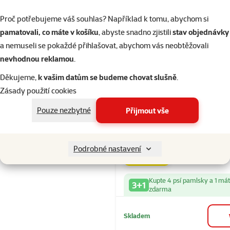
Kupte 4 psí pamlsky a 1 má
3+1
zdarma
Proč potřebujeme váš souhlas? Například k tomu, abychom si
pamatovali, co máte v košíku
, abyste snadno zjistili
stav objednávky
Skladem
a nemuseli se pokaždé přihlašovat, abychom vás neobtěžovali
nevhodnou reklamou
.
Děkujeme,
k vašim datům se budeme chovat slušně
.
Hodnocení 10
Zásady použití cookies
Pochoutka P
Plus tresčí k
Pouze nezbytné
Přijmout vše
230g
Cena
189 Kč
Podrobné nastavení
značka
Kupte 4 psí pamlsky a 1 má
3+1
zdarma
Skladem