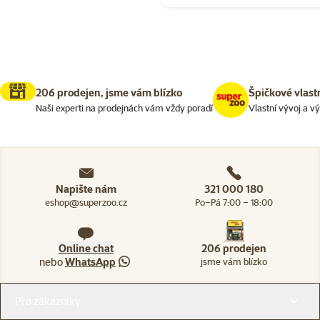
206 prodejen, jsme vám blízko
Špičkové vlast
Naši experti na prodejnách vám vždy poradí
Vlastní vývoj a v
Napište nám
321 000 180
eshop@superzoo.cz
Po–Pá 7:00 – 18:00
Online chat
206 prodejen
nebo
WhatsApp
jsme vám blízko
Menu v patičce
Pro zákazníky