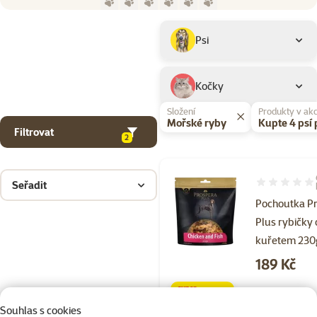
Parametrický filtr
Vybrané filtry
Produkty značky Prospera Plus
Podkategorie
Psi
Kočky
Složení
Produkty v akc
Mořské ryby
Kupte 4 psí
Filtrovat
2
Seřadit
Hodnocení 10
Pochoutka P
Plus rybičky
kuřetem 230
Cena
189 Kč
značka
Souhlas s cookies