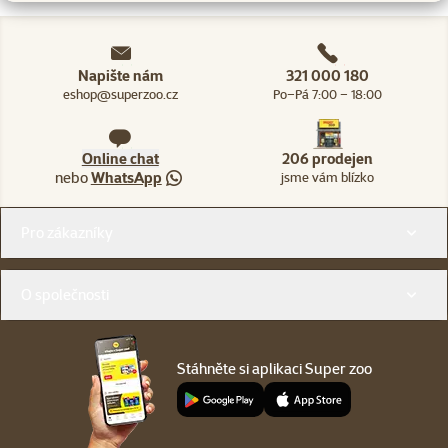
Napište nám
321 000 180
eshop@superzoo.cz
Po–Pá 7:00 – 18:00
Online chat
206 prodejen
nebo
WhatsApp
jsme vám blízko
Menu v patičce
Pro zákazníky
O společnosti
Stáhněte si aplikaci Super zoo