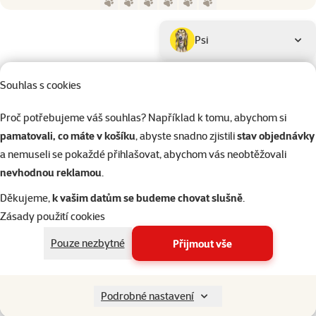
Parametrický filtr
Vybrané filtry
Produkty značky Prospera Plus
Podkategorie
Psi
Souhlas s cookies
Kočky
Kategorie
Proč potřebujeme váš souhlas? Například k tomu, abychom si
Psi > Pomůcky na sportování a 
Filtrovat
pamatovali, co máte v košíku
, abyste snadno zjistili
stav objednávky
2
a nemuseli se pokaždé přihlašovat, abychom vás neobtěžovali
Nenalezeny žádné produkty
nevhodnou reklamou
.
Seřadit
Děkujeme,
k vašim datům se budeme chovat slušně
.
Zásady použití cookies
Pouze nezbytné
Přijmout vše
206 prodejen, jsme vám blízko
Špičkové vlast
Naši experti na prodejnách vám vždy poradí
Vlastní vývoj a v
Podrobné nastavení