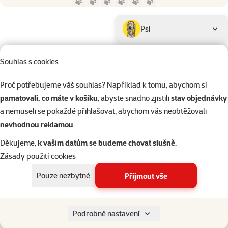
Parametrický filtr
Vybrané filtry
Produkty značky Prospera Plus
Podkategorie
Psi
Souhlas s cookies
Kočky
Kategorie
Proč potřebujeme váš souhlas? Například k tomu, abychom si
Kočky > Potřeby pro krmení ko
Filtrovat
pamatovali, co máte v košíku
, abyste snadno zjistili
stav objednávky
2
a nemuseli se pokaždé přihlašovat, abychom vás neobtěžovali
Nenalezeny žádné produkty
nevhodnou reklamou
.
Seřadit
Děkujeme,
k vašim datům se budeme chovat slušně
.
Zásady použití cookies
Pouze nezbytné
Přijmout vše
206 prodejen, jsme vám blízko
Špičkové vlast
Naši experti na prodejnách vám vždy poradí
Vlastní vývoj a v
Podrobné nastavení