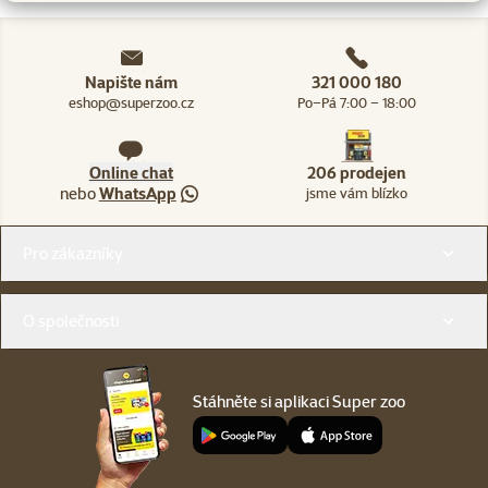
Napište nám
321 000 180
eshop@superzoo.cz
Po–Pá 7:00 – 18:00
Online chat
206 prodejen
nebo
WhatsApp
jsme vám blízko
Menu v patičce
Pro zákazníky
O společnosti
Stáhněte si aplikaci Super zoo