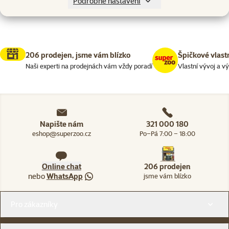
Podrobné nastavení
206 prodejen, jsme vám blízko
Špičkové vlast
Naši experti na prodejnách vám vždy poradí
Vlastní vývoj a v
Napište nám
321 000 180
eshop@superzoo.cz
Po–Pá 7:00 – 18:00
Online chat
206 prodejen
nebo
WhatsApp
jsme vám blízko
Menu v patičce
Pro zákazníky