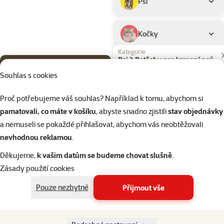
Psi
Kočky
Kategorie
Psi > Potřeby pro krmení psů
Filtrovat
1
Souhlas s cookies
Proč potřebujeme váš souhlas? Například k tomu, abychom si
Nejprodávanější
Hodnocení 10
pamatovali, co máte v košíku
, abyste snadno zjistili
stav objednávky
Barel Prospe
a nemuseli se pokaždé přihlašovat, abychom vás neobtěžovali
na krmivo
nevhodnou reklamou
.
Cena
399 Kč
Děkujeme,
k vašim datům se budeme chovat slušně
.
značka
Zásady použití cookies
Pouze nezbytné
Přijmout vše
Skladem