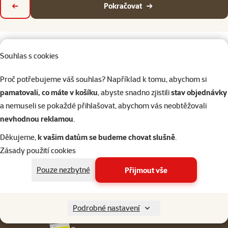
Pokračovat
Zpět
Souhlas s cookies
Proč potřebujeme váš souhlas? Například k tomu, abychom si
Napište nám
321 000 180
pamatovali, co máte v košíku
, abyste snadno zjistili
stav objednávky
eshop@superzoo.cz
Po–Pá 7:00 – 18:00
a nemuseli se pokaždé přihlašovat, abychom vás neobtěžovali
nevhodnou reklamou
.
Online chat
206 prodejen
nebo
WhatsApp
jsme vám blízko
Děkujeme,
k vašim datům se budeme chovat slušně
.
Zásady použití cookies
Menu v patičce
Pro zákazníky
Pouze nezbytné
Přijmout vše
O společnosti
Podrobné nastavení