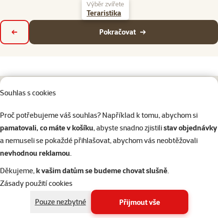
Výběr zvířete
Teraristika
Pokračovat
Zpět
Souhlas s cookies
Napište nám
321 000 180
eshop@superzoo.cz
Po–Pá 7:00 – 18:00
Proč potřebujeme váš souhlas? Například k tomu, abychom si
pamatovali, co máte v košíku
, abyste snadno zjistili
stav objednávky
a nemuseli se pokaždé přihlašovat, abychom vás neobtěžovali
Online chat
206 prodejen
nevhodnou reklamou
.
nebo
WhatsApp
jsme vám blízko
Děkujeme,
k vašim datům se budeme chovat slušně
.
Menu v patičce
Pro zákazníky
Zásady použití cookies
Pouze nezbytné
Přijmout vše
O společnosti