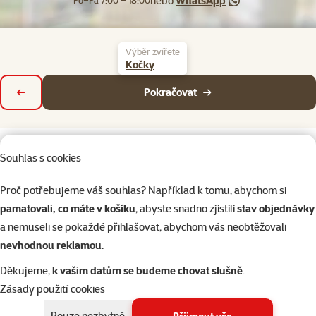
nebo
WhatsApp
Po–Pá 7:00 – 18:00
Výběr zvířete
Kočky
Pokračovat
Zpět
Souhlas s cookies
Proč potřebujeme váš souhlas? Například k tomu, abychom si
Napište nám
321 000 180
pamatovali, co máte v košíku
, abyste snadno zjistili
stav objednávky
eshop@superzoo.cz
Po–Pá 7:00 – 18:00
a nemuseli se pokaždé přihlašovat, abychom vás neobtěžovali
nevhodnou reklamou
.
Online chat
206 prodejen
nebo
WhatsApp
Děkujeme,
k vašim datům se budeme chovat slušně
.
jsme vám blízko
Zásady použití cookies
Menu v patičce
Pro zákazníky
Pouze nezbytné