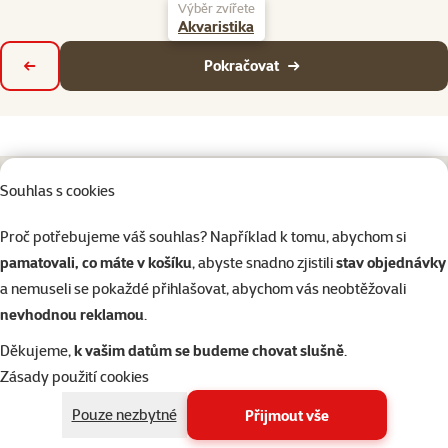
Výběr zvířete
Akvaristika
Pokračovat
Zpět
Souhlas s cookies
Napište nám
321 000 180
eshop@superzoo.cz
Po–Pá 7:00 – 18:00
Proč potřebujeme váš souhlas? Například k tomu, abychom si
pamatovali, co máte v košíku
, abyste snadno zjistili
stav objednávky
a nemuseli se pokaždé přihlašovat, abychom vás neobtěžovali
Online chat
206 prodejen
nevhodnou reklamou
.
nebo
WhatsApp
jsme vám blízko
Děkujeme,
k vašim datům se budeme chovat slušně
.
Menu v patičce
Pro zákazníky
Zásady použití cookies
Pouze nezbytné
Přijmout vše
O společnosti