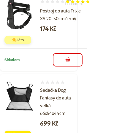
Hodnocení 94%, počet hodnocení: 10
hodnocení
Postroj do auta Trixie
XS 20-50cm černý
Cena
174 Kč
☀️Léto
Skladem
do košíku
Hodnocení 0%
Sedačka Dog
Fantasy do auta
velká
66x54x44cm
Cena
699 Kč