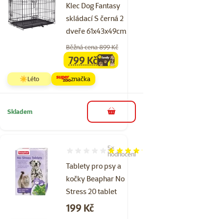
Klec Dog Fantasy
skládací S černá 2
dveře 61x43x49cm
Běžná cena 899 Kč
799 Kč
family
cena
☀️Léto
značka
Skladem
do košíku
5×
Hodnocení 84%, počet hodnocení: 5
hodnocení
Tablety pro psy a
kočky Beaphar No
Stress 20 tablet
Cena
199 Kč