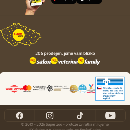
206 prodejen,
jsme vám blízko
© 2010 - 2026 Super zoo - protože zvířátka milujeme
UX design
a
e-shop na míru
od
PeckaDesign