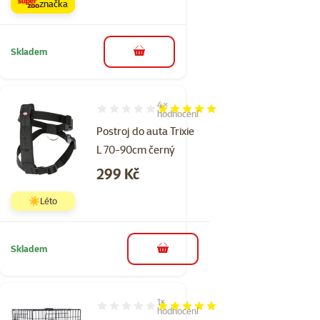
značka
Skladem
do košíku
4×
Hodnocení 100%, počet hodnocení: 4
hodnocení
Postroj do auta Trixie
L 70-90cm černý
Cena
299 Kč
☀️Léto
Skladem
do košíku
1×
Hodnocení 100%, počet hodnocení: 1
hodnocení