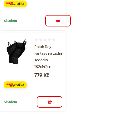
značka
Skladem
do košíku
Hodnocení 0%
Potah Dog
Fantasy na zadní
sedadlo
182x142cm
Cena
779 Kč
značka
Skladem
do košíku