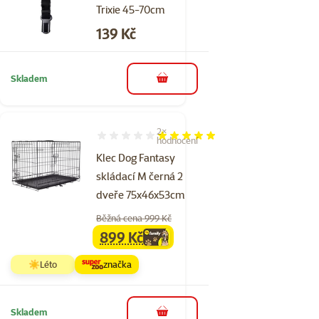
Trixie 45-70cm
Cena
139 Kč
Skladem
do košíku
2×
Hodnocení 100%, počet hodnocení: 2
hodnocení
Klec Dog Fantasy
skládací M černá 2
dveře 75x46x53cm
Běžná cena 999 Kč
899 Kč
family
cena
☀️Léto
značka
Skladem
do košíku