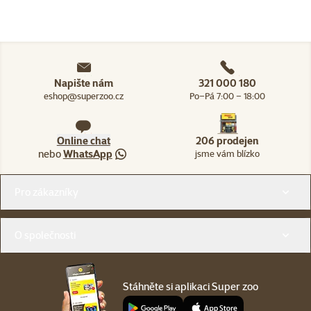
Napište nám
321 000 180
eshop@superzoo.cz
Po–Pá 7:00 – 18:00
Online chat
206 prodejen
nebo
WhatsApp
jsme vám blízko
Menu v patičce
Pro zákazníky
O společnosti
Stáhněte si aplikaci Super zoo