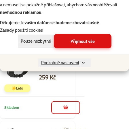
Trixie 30-45cm
a nemuseli se pokaždé přihlašovat, abychom vás neobtěžovali
Cena
124 Kč
nevhodnou reklamou
.
Děkujeme,
k vašim datům se budeme chovat slušně
.
Skladem
Zásady použití cookies
do košíku
Pouze nezbytné
Přijmout vše
18×
Hodnocení 91%, počet hodnocení: 18
hodnocení
Postroj do auta Trixie
Podrobné nastavení
M 50-70cm černý
Cena
259 Kč
☀️Léto
Skladem
do košíku
10×