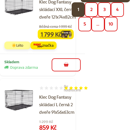
Klec Dog Fantasy
skládací XXL černá 2
1
2
3
4
dveře 121x74x82cm
5
…
10
Běžná cena 1 999 Kč
1 799 Kč
family
cena
☀️Léto
značka
Skladem
do košíku
Doprava zdarma
8×
Hodnocení 98%, počet hodnocení: 8
hodnocení
Klec Dog Fantasy
skládací L černá 2
dveře 91x56x63cm
Původní cena
1 299 Kč
Cena
859 Kč