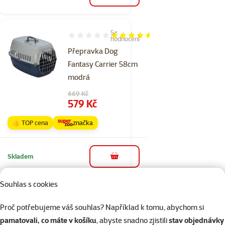
5×
Hodnocení 92%, počet hodnocení: 5
hodnocení
Přepravka Dog
Fantasy Carrier 58cm
modrá
Původní cena
669 Kč
Cena
579 Kč
👍 TOP cena
značka
Skladem
do košíku
Souhlas s cookies
4×
Hodnocení 100%, počet hodnocení: 4
hodnocení
Proč potřebujeme váš souhlas? Například k tomu, abychom si
Spojka k autopásu
pamatovali, co máte v košíku
, abyste snadno zjistili
stav objednávky