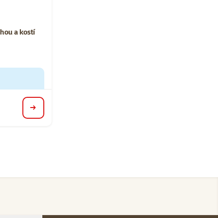
ní 0%
hou a kostí
detail