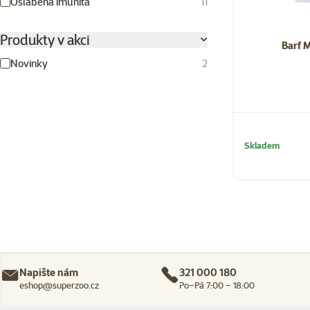
Oslabená imunita
11
Produkty v akci
Barf 
Novinky
2
Skladem
Napište nám
321 000 180
eshop@superzoo.cz
Po–Pá 7:00 – 18:00