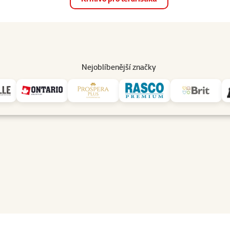
op
Akce a slevy
Prodejny
Služby
Poradna
Pomá
206
Nejoblíbenější značky