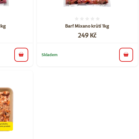
ní 0%
Hodnocení 0%
1kg
Barf Mixano krůtí 1kg
Cena
249 Kč
Skladem
do košíku
do koš