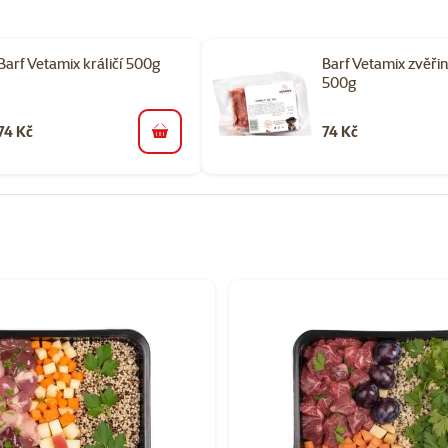
Barf Vetamix králičí 500g
Barf Vetamix zvěři
500g
74 Kč
74 Kč
do košíku
orii BARF pro psy