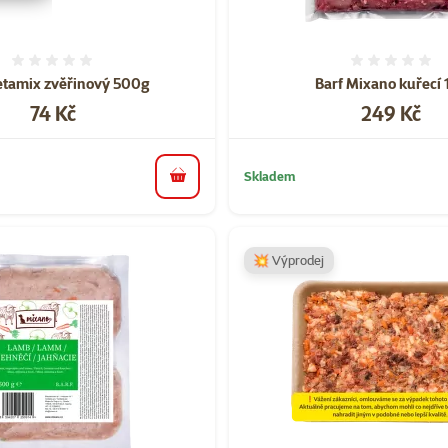
Hodnocení 0%
Hodnoce
etamix zvěřinový 500g
Barf Mixano kuřecí 
Cena
Cena
74 Kč
249 Kč
Skladem
do košíku
💥 Výprodej