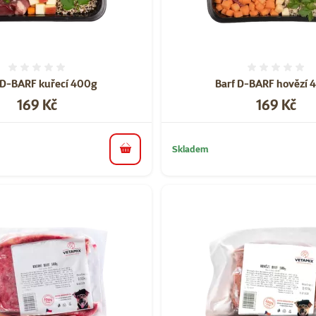
Hodnocení 0%
Hodnoce
 D-BARF kuřecí 400g
Barf D-BARF hovězí 
Cena
Cena
169 Kč
169 Kč
Skladem
do košíku