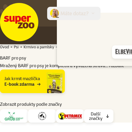
Máte dotaz?
E-sh
Úvod
Psi
Krmivo a pamlsky
BARF
BARF pro psy
Mražený BARF pro psy je kompletní a vyvážená strava…
rozbalit
Podkategorie
Jak krmit mazlíčka
E-book zdarma
Zobrazit produkty podle značky
Další
značky