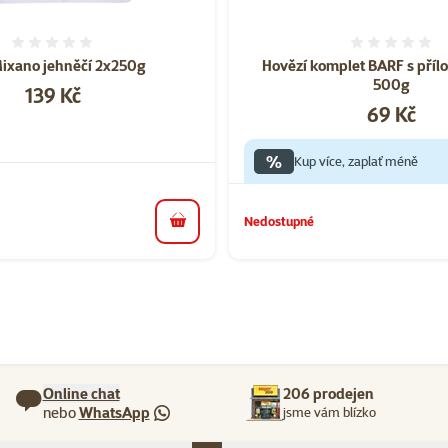
Hodnocení 0%
Hodnoce
Mixano jehněčí 2x250g
Hovězí komplet BARF s přílo
500g
Cena
139 Kč
Cena
69 Kč
%
Kup více, zaplať méně
Nedostupné
do košíku
Online chat
206 prodejen
nebo
WhatsApp
jsme vám blízko