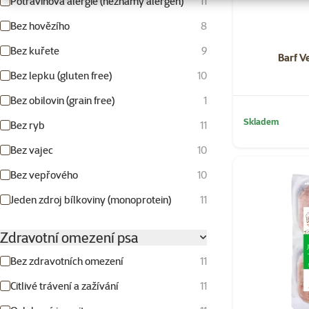
Potravinová alergie (neznámý alergen)
11
Bez hovězího
8
Bez kuřete
9
Barf V
Bez lepku (gluten free)
10
Bez obilovin (grain free)
1
Skladem
Bez ryb
11
Bez vajec
10
Bez vepřového
10
Jeden zdroj bílkoviny (monoprotein)
11
Zdravotní omezení psa
Bez zdravotních omezení
11
Citlivé trávení a zažívání
11