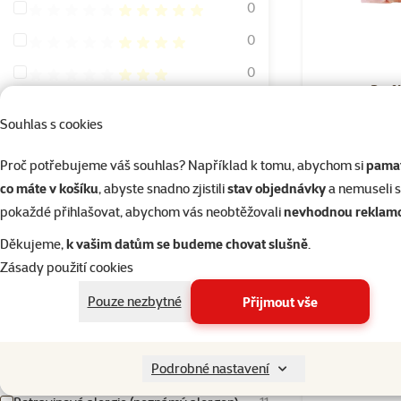
Hodnocení 100%
0
Hodnocení 80%
0
Hodnocení 60%
0
Barf
Hodnocení 40%
0
Souhlas s cookies
Hodnocení 20%
0
Proč potřebujeme váš souhlas? Například k tomu, abychom si
pamat
Skladem
co máte v košíku
, abyste snadno zjistili
stav objednávky
a nemuseli 
Stáří psa
pokaždé přihlašovat, abychom vás neobtěžovali
nevhodnou reklam
Děkujeme,
k vašim datům se budeme chovat slušně
.
Zásady použití cookies
Štěně
Dospělý
Senior
Pouze nezbytné
Přijmout vše
Alergie psa
Podrobné nastavení
Bez specifických potřeb
11