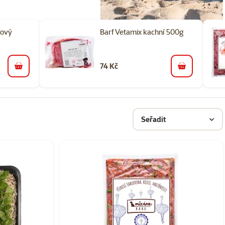
nový
Barf Vetamix kachní 500g
74 Kč
do košíku
do košíku
Seřadit