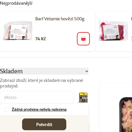
Nejprodávanější
Barf Vetamix hovězí 500g
74 Kč
do košíku
Parametrický filtr
Vybrané filtry
Skladem
Zobrazí zboží, které je skladem na vybrané
prodejně.
Produkty v kateg
Žádná prodejna nebyla nalezena
Značky
Potvrdit