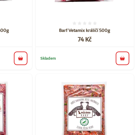
ní 0%
Hodnocení 0%
 500g
Barf Vetamix králičí 500g
Cena
74 Kč
Skladem
do košíku
do koš