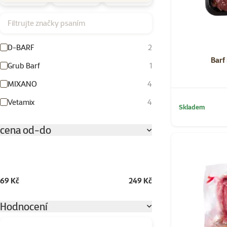
Filtrujte značky psaním
D-BARF
2
Barf
Grub Barf
1
MIXANO
4
Vetamix
4
Skladem
cena od-do
69 Kč
249 Kč
Hodnocení