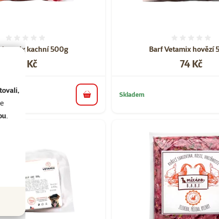
Hodnocení 0%
Hodnoce
 Vetamix kachní 500g
Barf Vetamix hovězí
Cena
Cena
74 Kč
74 Kč
ovali,
Skladem
do košíku
se
ou
.