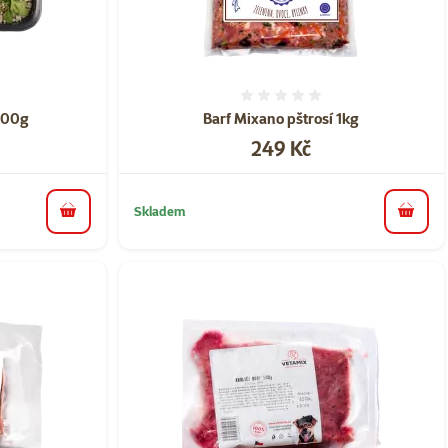
ní 0%
Hodnocení 0%
400g
Barf Mixano pštrosí 1kg
Cena
249 Kč
Skladem
do košíku
do koš