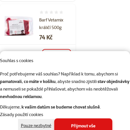
Hodnocení 0%
Barf Vetamix
králičí 500g
Cena
74 Kč
Skladem
do košíku
Souhlas s cookies
Proč potřebujeme váš souhlas? Například k tomu, abychom si
Hodnocení 0%
pamatovali, co máte v košíku
, abyste snadno zjistili
stav objednávky
Barf Vetamix
a nemuseli se pokaždé přihlašovat, abychom vás neobtěžovali
zvěřinový 500g
nevhodnou reklamou
.
Cena
74 Kč
Děkujeme,
k vašim datům se budeme chovat slušně
.
Zásady použití cookies
Skladem
do košíku
Pouze nezbytné
Přijmout vše