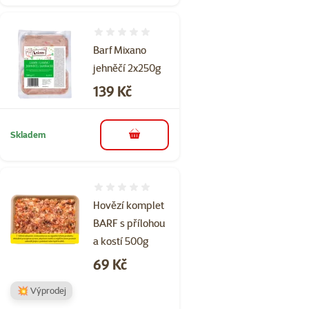
Hodnocení 0%
Barf Mixano
jehněčí 2x250g
Cena
139 Kč
Skladem
do košíku
Hodnocení 0%
Hovězí komplet
BARF s přílohou
a kostí 500g
Cena
69 Kč
💥 Výprodej