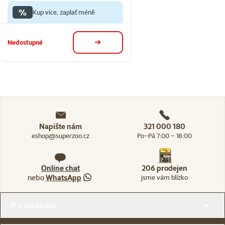
%
Kup více, zaplať méně
Nedostupné
detail
Napište nám
321 000 180
eshop@superzoo.cz
Po–Pá 7:00 – 18:00
Online chat
206 prodejen
nebo
WhatsApp
jsme vám blízko
Menu v patičce
Pro zákazníky