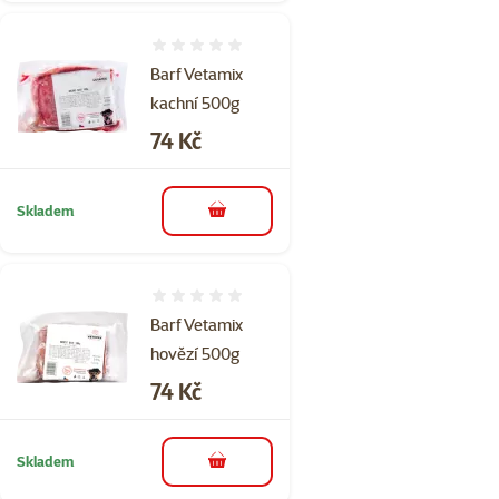
Hodnocení 0%
Barf Vetamix
kachní 500g
Cena
74 Kč
Skladem
do košíku
Hodnocení 0%
Barf Vetamix
hovězí 500g
Cena
74 Kč
Skladem
do košíku