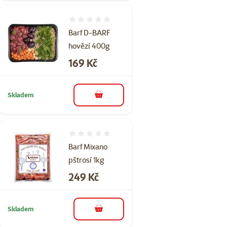
Hodnocení 0%
Barf D-BARF
hovězí 400g
Cena
169 Kč
Skladem
do košíku
Hodnocení 0%
Barf Mixano
pštrosí 1kg
Cena
249 Kč
Skladem
do košíku