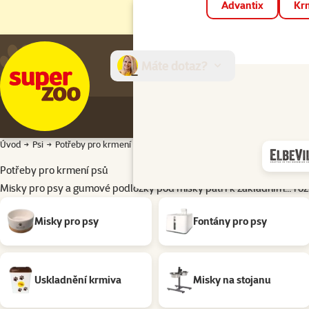
Advantix
Krm
Máte dotaz?
E-sh
Úvod
Psi
Potřeby pro krmení
Potřeby pro krmení psů
Misky pro psy a gumové podložky pod misky patří k základním…
roz
Podkategorie
Misky pro psy
Fontány pro psy
Uskladnění krmiva
Misky na stojanu