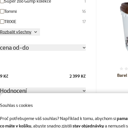
Super zoo Gump kolekce
1
Tommi
16
TRIXIE
17
Rozbalit všechny
cena od-do
Barel
9 Kč
2 399 Kč
Hodnocení
Hodnocení 100%
72
Souhlas s cookies
Skladem
Hodnocení 80%
10
Proč potřebujeme váš souhlas? Například k tomu, abychom si
pamat
Hodnocení 60%
3
co máte v košíku
, abyste snadno zjistili
stav objednávky
a nemuseli 