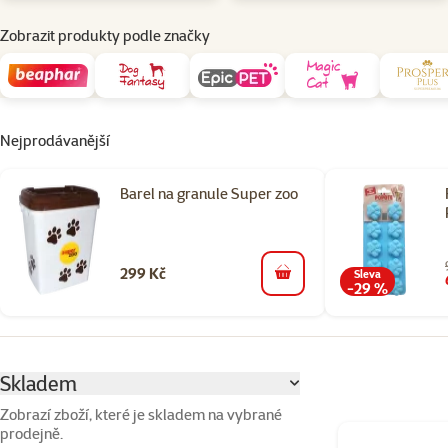
Zobrazit produkty podle značky
Nejprodávanější
Barel na granule Super zoo
299 Kč
Sleva
do košíku
-29 %
Parametrický filtr
Vybrané filtry
Skladem
Zobrazí zboží, které je skladem na vybrané
prodejně.
Produkty v kateg