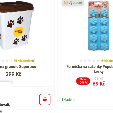
💥 Výprodej
64×
hodnocení
1×
hodno
Hodnocení 99%, počet hodnocení: 64
Hodnocen
 na granule Super zoo
Formička na sušenky Popote
kočky
Cena
299 Kč
Původní cen
98 Kč
Sleva
Cena
69 Kč
-29 %
Skladem
do košíku
ovali,
se