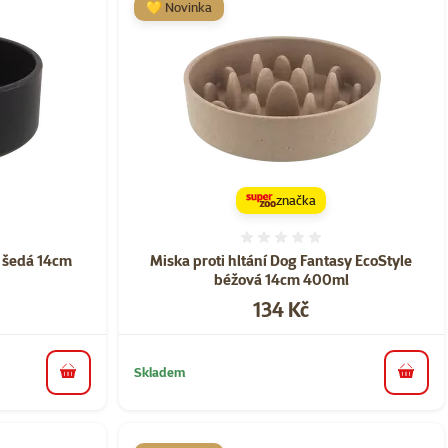
💛 Novinka
značka
ní 0%
Hodnocení 0%
e šedá 14cm
Miska proti hltání Dog Fantasy EcoStyle
béžová 14cm 400ml
Cena
134 Kč
Skladem
do košíku
do koš