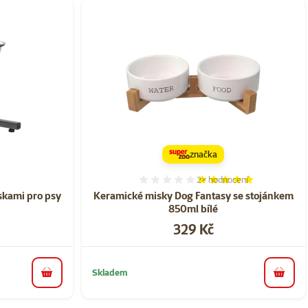
značka
2×
hodnocení
ní 0%
Hodnocení 100%, počet ho
iskami pro psy
Keramické misky Dog Fantasy se stojánkem​
850ml bílé
Cena
329 Kč
Skladem
do košíku
do koš