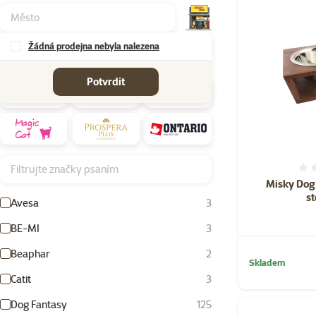
Žádná prodejna nebyla nalezena
Značky
Potvrdit
Filtrujte značky psaním
Misky Dog
s
Avesa
3
BE-MI
3
Beaphar
2
Skladem
Catit
3
Dog Fantasy
125