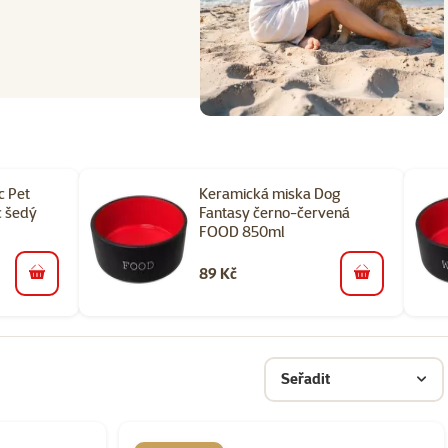
c Pet
Keramická miska Dog
c šedý
Fantasy černo-červená
FOOD 850ml
89 Kč
do košíku
do košíku
Seřadit