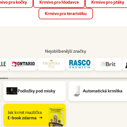
ivo pro kočky
Krmivo pro hlodavce
Krmivo pro ptáky
📱 Stáhněte si novou aplikaci Super zoo.
Více informací
Krmivo pro teraristiku
op
Akce a slevy
Prodejny
Služby
Poradna
Pomá
206
Nejoblíbenější značky
balit
Podložky pod misky
Automatická krmítka
Jak krmit mazlíčka
E-book zdarma