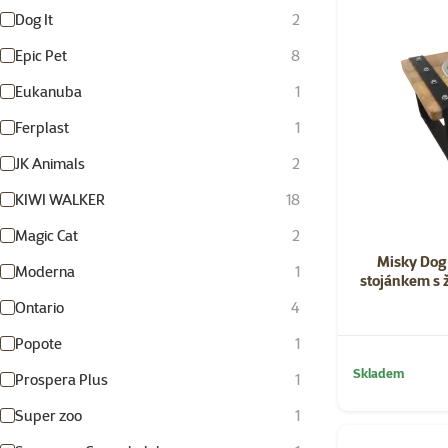
Dog It
2
Epic Pet
8
Eukanuba
1
Ferplast
1
JK Animals
2
KIWI WALKER
18
Magic Cat
2
Misky Dog
Moderna
1
stojánkem s 
Ontario
4
Popote
1
Skladem
Prospera Plus
1
Super zoo
1