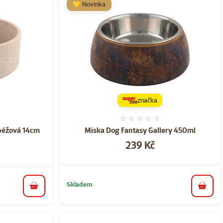
💛 Novinka
značka
ní 0%
Hodnocení 0%
 béžová 14cm
Miska Dog Fantasy Gallery 450ml
Cena
239 Kč
Skladem
do koš
do košíku