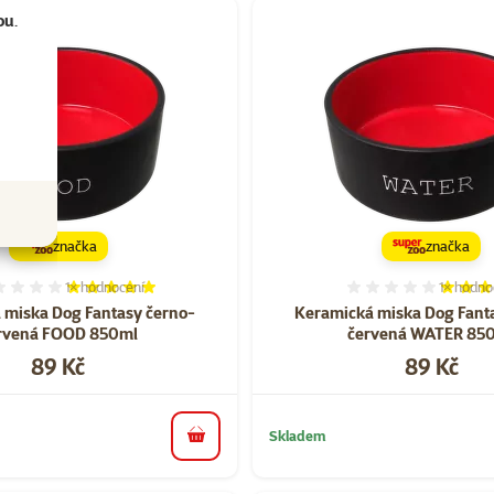
ou
.
značka
značka
1×
hodnocení
1×
hodno
Hodnocení 100%, počet hodnocení: 1
Hodnocen
 miska Dog Fantasy černo-
Keramická miska Dog Fant
rvená FOOD 850ml
červená WATER 85
Cena
Cena
89 Kč
89 Kč
Skladem
do košíku