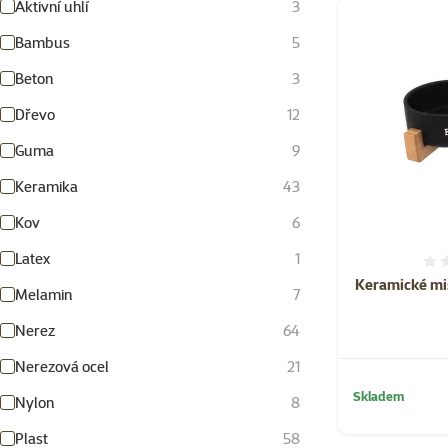
Aktivní uhlí
3
Bambus
5
Beton
3
Dřevo
12
Guma
9
Keramika
43
Kov
6
Latex
1
Keramické mis
Melamin
7
Nerez
64
Nerezová ocel
21
Skladem
Nylon
8
Plast
58