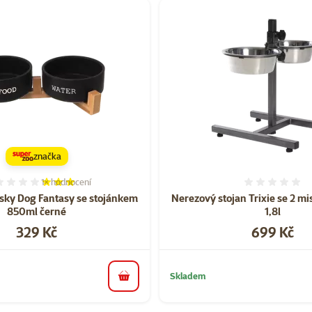
značka
1×
hodnocení
Hodnocení 60%, počet hodnocení: 1
Hodnoce
ky Dog Fantasy se stojánkem​
Nerezový stojan Trixie se 2 m
850ml černé
1,8l
Cena
Cena
329 Kč
699 Kč
Skladem
do košíku