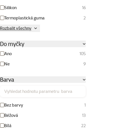
Silikon
16
Termoplastická guma
2
Rozbalit všechny
Do myčky
Ano
105
Ne
9
Barva
Vyhledat hodnotu parametru barva
Bez barvy
1
Béžová
13
Bílá
22