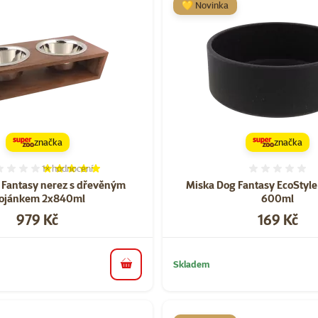
💛 Novinka
značka
značka
1×
hodnocení
Hodnocení 100%, počet hodnocení: 1
Hodnoce
 Fantasy nerez s dřevěným
Miska Dog Fantasy EcoStyl
tojánkem 2x840ml
600ml
Cena
Cena
979 Kč
169 Kč
Skladem
do košíku