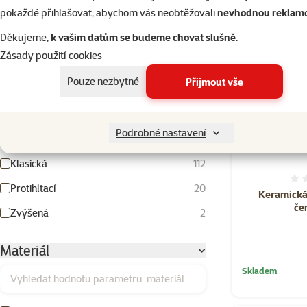
pokaždé přihlašovat, abychom vás neobtěžovali
nevhodnou reklam
Hodnocení 40%
2
Děkujeme,
k vašim datům se budeme chovat slušně
.
Hodnocení 20%
0
Zásady použití cookies
Pouze nezbytné
Přijmout vše
Typ misky
Cestovní
1
Podrobné nastavení
Dvojmiska
24
Klasická
112
Protihltací
20
Keramická
če
Zvýšená
2
Materiál
Skladem
Vyhledat hodnotu parametru materiál