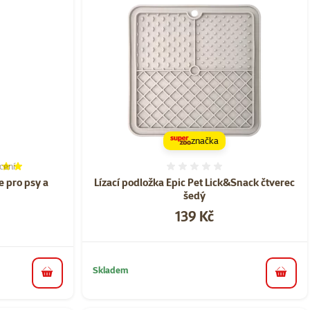
značka
cení
í 100%, počet hodnocení: 1
Hodnocení 0%
 pro psy a
Lízací podložka Epic Pet Lick&Snack čtverec
šedý
Cena
139 Kč
a
Skladem
do koš
do košíku