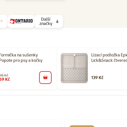
Další
značky
Formička na sušenky
Lízací podložka Epi
Popote pro psy a kočky
Lick&Snack čtvere
98 Kč
139 Kč
69 Kč
do košíku
orii Potřeby pro krmení psů