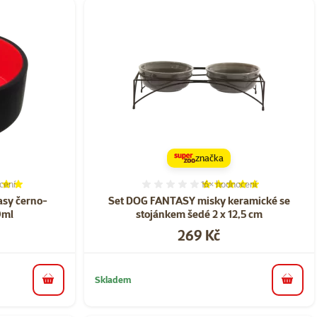
značka
cení
16×
hodnocení
í 100%, počet hodnocení: 1
Hodnocení 100%, počet ho
asy černo-
Set DOG FANTASY misky keramické se
0ml
stojánkem šedé 2 x 12,5 cm
Cena
269 Kč
Skladem
do košíku
do koš