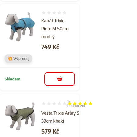
Hodnocení 0%
Kabát Trixie
Riom M 50cm
modrý
Cena
749 Kč
💥 Výprodej
Skladem
do košíku
1×
Hodnocení 100%, počet hodnocení: 1
hodnocení
Vesta Trixie Arlay S
33cm khaki
Cena
579 Kč