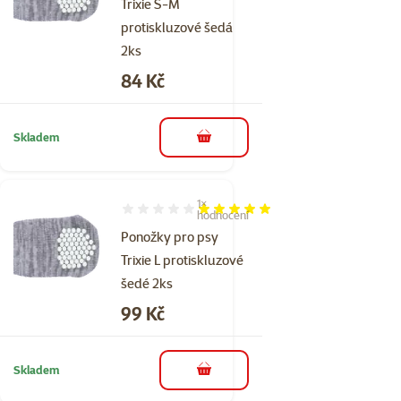
Trixie S-M
protiskluzové šedá
2ks
Cena
84 Kč
Skladem
do košíku
1×
Hodnocení 100%, počet hodnocení: 1
hodnocení
Ponožky pro psy
Trixie L protiskluzové
šedé 2ks
Cena
99 Kč
Skladem
do košíku