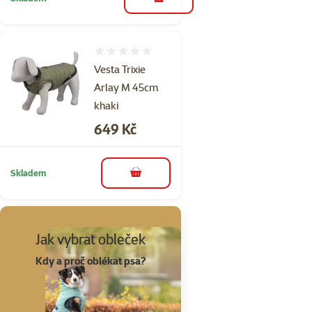
do košíku
Hodnocení 0%
Vesta Trixie
Arlay M 45cm
khaki
Cena
649 Kč
Skladem
do košíku
Jak vybrat obleček
Kdy a proč oblékat psa?