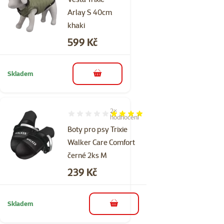
Arlay S 40cm
khaki
Cena
599 Kč
Skladem
do košíku
2×
Hodnocení 80%, počet hodnocení: 2
hodnocení
Boty pro psy Trixie
Walker Care Comfort
černé 2ks M
Cena
239 Kč
Skladem
do košíku