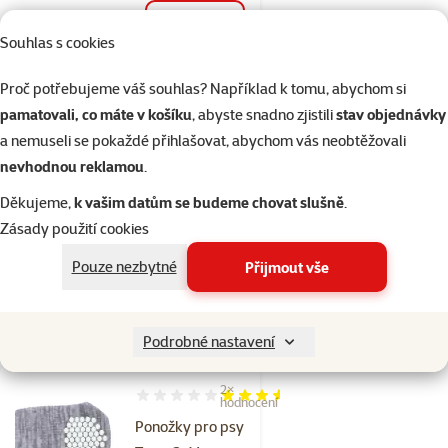
Skladem
do košíku
Souhlas s cookies
Proč potřebujeme váš souhlas? Například k tomu, abychom si
Hodnocení 0%
pamatovali, co máte v košíku
, abyste snadno zjistili
stav objednávky
Kabát Trixie
a nemuseli se pokaždé přihlašovat, abychom vás neobtěžovali
Riom S 40cm
nevhodnou reklamou
.
modrý
Děkujeme,
k vašim datům se budeme chovat slušně
.
Cena
659 Kč
Zásady použití cookies
💥 Výprodej
Pouze nezbytné
Přijmout vše
Skladem
do košíku
Podrobné nastavení
2×
Hodnocení 70%, počet hodnocení: 2
hodnocení
Ponožky pro psy