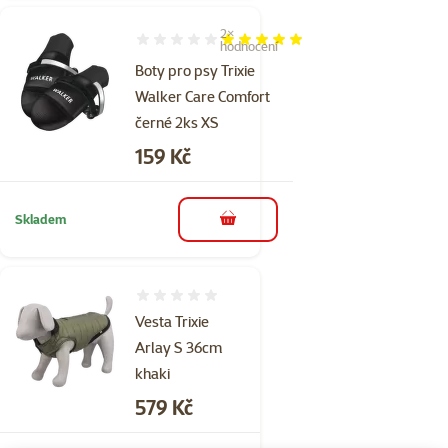
2×
Hodnocení 100%, počet hodnocení: 2
hodnocení
Boty pro psy Trixie
Walker Care Comfort
černé 2ks XS
Cena
159 Kč
Skladem
do košíku
Hodnocení 0%
Vesta Trixie
Arlay S 36cm
khaki
Cena
579 Kč