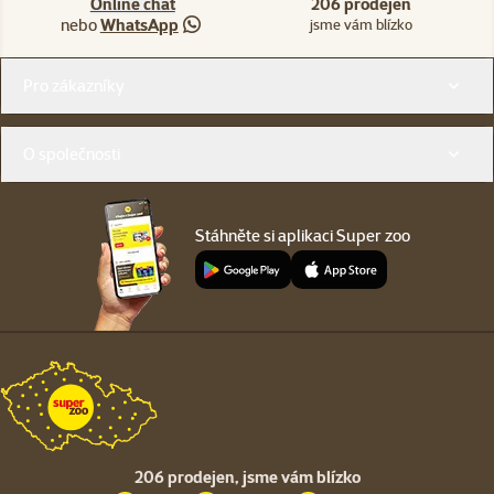
Online chat
206 prodejen
nebo
WhatsApp
jsme vám blízko
Menu v patičce
Pro zákazníky
O společnosti
Stáhněte si aplikaci Super zoo
206 prodejen,
jsme vám blízko