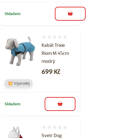
Skladem
do košíku
Hodnocení 0%
Kabát Trixie
Riom M 45cm
modrý
Cena
699 Kč
💥 Výprodej
Skladem
do košíku
Hodnocení 0%
Svetr Dog