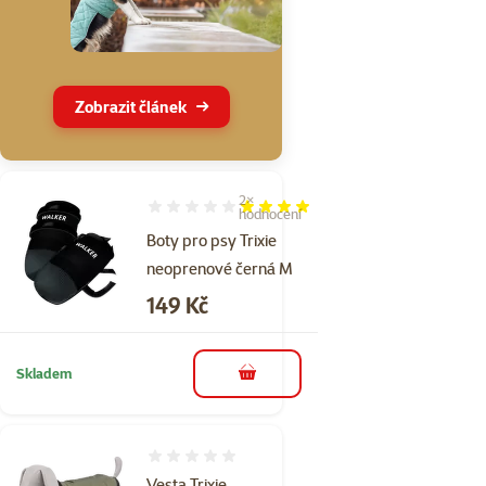
Zobrazit článek
2×
Hodnocení 80%, počet hodnocení: 2
hodnocení
Boty pro psy Trixie
neoprenové černá M
Cena
149 Kč
Skladem
do košíku
Hodnocení 0%
Vesta Trixie