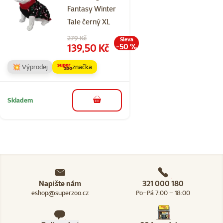
Fantasy Winter
Tale černý XL
Původní cena
279 Kč
Sleva
Cena
139,50 Kč
-50 %
💥 Výprodej
značka
Skladem
do košíku
Napište nám
321 000 180
eshop@superzoo.cz
Po–Pá 7:00 – 18:00