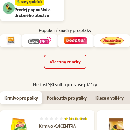
🦜Nový společník
Prodej papoušků a
drobného ptactva
Populární značky pro ptáky
Všechny značky
Nejčastější volba pro vaše ptáčky
Krmivo pro ptáky
Pochoutky pro ptáky
Klece a voliéry
4×
hodnocení
Hodnocení 100%, počet hodnocení: 4
Krmivo AVICENTRA