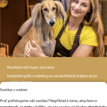
Navštivte náš
Super zoo salon
kompletní péče o vašeho psa, od zastřihnutí drápků až po
vyčištění žlázek
Souhlas s cookies
Super zoo salóny
Proč potřebujeme váš souhlas? Například k tomu, abychom si
pamatovali, co máte v košíku
, abyste snadno zjistili
stav objednávky