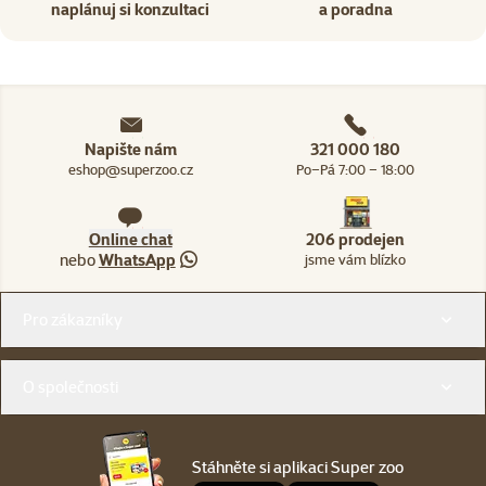
naplánuj si konzultaci
a poradna
Napište nám
321 000 180
eshop@superzoo.cz
Po–Pá 7:00 – 18:00
Online chat
206 prodejen
nebo
WhatsApp
jsme vám blízko
Menu v patičce
Pro zákazníky
O společnosti
Stáhněte si aplikaci Super zoo