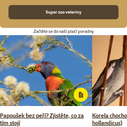
Super zoo veteriny
Začtěte se do naší ptačí poradny
Papoušek bez peří? Zjistěte, co za
Korela choch
tím stojí
hollandicus)