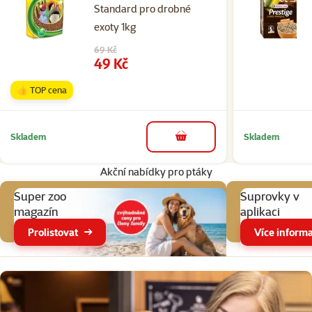
Standard pro drobné
exoty 1kg
Původní cena
69 Kč
Cena
49 Kč
👍 TOP cena
Skladem
Skladem
do košíku
Akční nabídky pro ptáky
Super zoo
Suprovky v
magazín
aplikaci
Prolistovat
Více informa