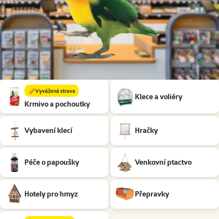
Podkategorie
🥜Vyvážená strava
Klece a voliéry
Krmivo a pochoutky
Vybavení klecí
Hračky
Péče o papoušky
Venkovní ptactvo
Hotely pro hmyz
Přepravky