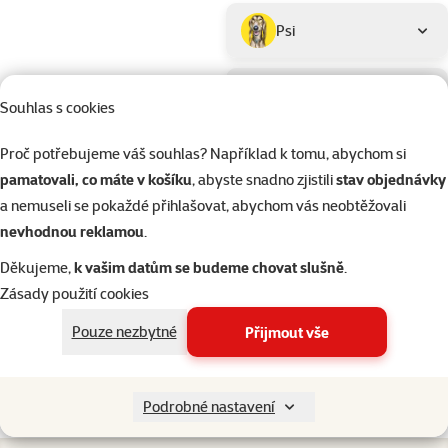
Podkategorie
Psi
Kočky
Souhlas s cookies
Kategorie
Kočky > Krmivo pro kočky
Proč potřebujeme váš souhlas? Například k tomu, abychom si
Filtrovat
2
pamatovali, co máte v košíku
, abyste snadno zjistili
stav objednávky
a nemuseli se pokaždé přihlašovat, abychom vás neobtěžovali
Nenalezeny žádné produkty
nevhodnou reklamou
.
Seřadit
Děkujeme,
k vašim datům se budeme chovat slušně
.
Zásady použití cookies
Pouze nezbytné
Přijmout vše
206 prodejen, jsme vám blízko
Špičkové vlast
Naši experti na prodejnách vám vždy poradí
Vlastní vývoj a v
Podrobné nastavení