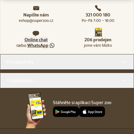
Napište nám
321 000 180
eshop@superzoo.cz
Po–Pá 7:00 – 18:00
Online chat
206 prodejen
nebo
WhatsApp
jsme vám blízko
Menu v patičce
Pro zákazníky
O společnosti
Stáhněte si aplikaci Super zoo