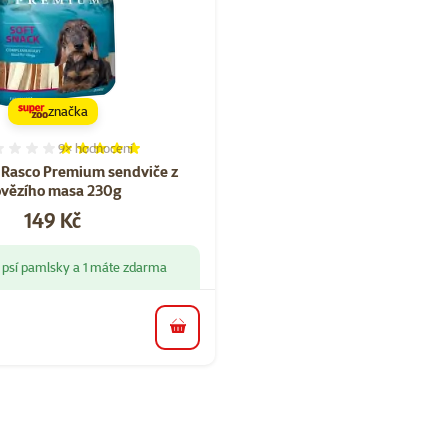
značka
9×
hodnocení
Hodnocení 100%, počet hodnocení: 9
 Rasco Premium sendviče z
vězího masa 230g
Cena
149 Kč
 psí pamlsky a 1 máte zdarma
do košíku