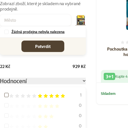
Zobrazí zboží, které je skladem na vybrané
prodejně.
Žádná prodejna nebyla nalezena
cena od-do
Potvrdit
Pochoutka
ho
22 Kč
929 Kč
3+1
Kupte 4
Hodnocení
Skladem
Hodnocení 100%
1
Hodnocení 80%
0
Hodnocení 60%
0
Hodnocení 40%
0