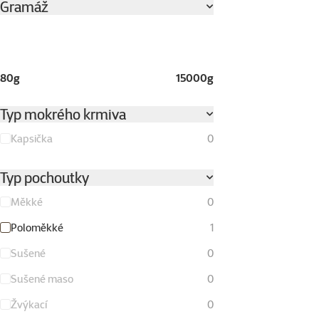
Gramáž
80g
15000g
Typ mokrého krmiva
Kapsička
0
Typ pochoutky
Měkké
0
Poloměkké
1
Sušené
0
Sušené maso
0
Žvýkací
0