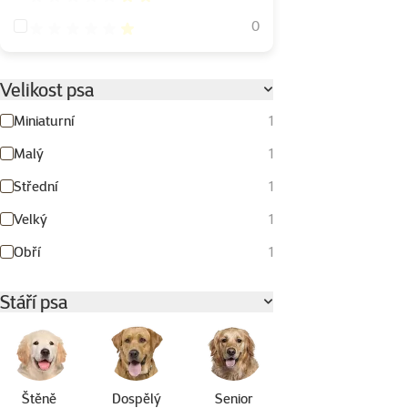
Hodnocení 20%
0
Velikost psa
Miniaturní
1
Malý
1
Střední
1
Velký
1
Obří
1
Stáří psa
Štěně
Dospělý
Senior