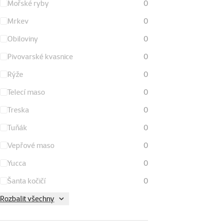
Mořské ryby
0
Mrkev
0
Obiloviny
0
Pivovarské kvasnice
0
Rýže
0
Telecí maso
0
Treska
0
Tuňák
0
Vepřové maso
0
Yucca
0
Šanta kočičí
0
Rozbalit všechny