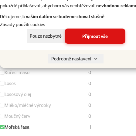
pokaždé přihlašovat, abychom vás neobtěžovali
nevhodnou reklam
Hrášek
0
Děkujeme,
k vašim datům se budeme chovat slušně
.
Jehněčí maso
0
Zásady použití cookies
Kachní maso
0
Pouze nezbytné
Přijmout vše
Krevety
0
Krůtí a krocaní maso
0
Podrobné nastavení
Kukuřice
0
Kuřecí maso
0
Losos
0
Lososový olej
0
Mléko/mléčné výrobky
0
Moučný červ
0
Mořská řasa
1