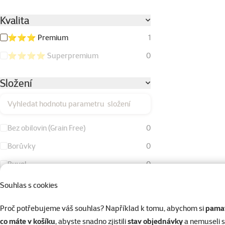
Kvalita
⭐⭐⭐ Premium
1
⭐⭐⭐⭐ Superpremium
0
Složení
Vyhledat hodnotu parametru složení
Bez obilovin (Grain Free)
0
Borůvky
0
Buvol
0
Buvolí kůže
0
Souhlas s cookies
Drůbeží tuk
0
Proč potřebujeme váš souhlas? Například k tomu, abychom si
pamat
Hovězí maso
1
co máte v košíku
, abyste snadno zjistili
stav objednávky
a nemuseli 