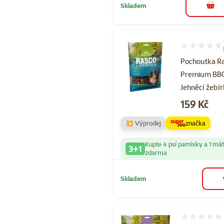
Skladem
do 
Hodnocení 10
Pochoutka R
Premium BB
Jehněcí žebí
Cena
159 Kč
💥 Výprodej
značka
Kupte 4 psí pamlsky a 1 má
3+1
zdarma
Skladem
Hodnocení 