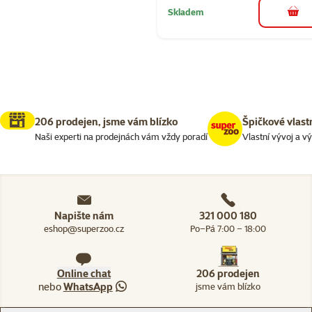
Skladem
do 
206 prodejen, jsme vám blízko
Špičkové vlast
Naši experti na prodejnách vám vždy poradí
Vlastní vývoj a v
Napište nám
321 000 180
eshop@superzoo.cz
Po–Pá 7:00 – 18:00
Online chat
206 prodejen
nebo
WhatsApp
jsme vám blízko