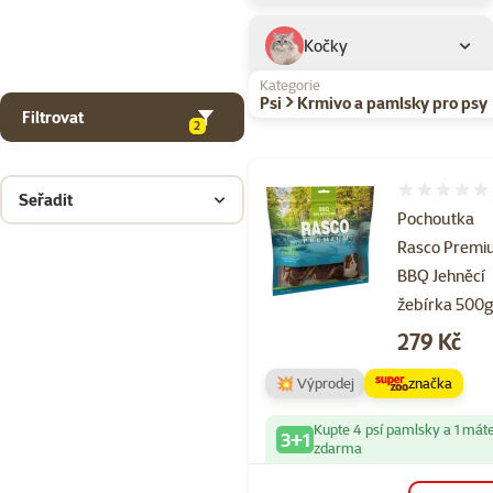
Kočky
Kategorie
Psi > Krmivo a pamlsky pro psy
Filtrovat
2
Hodnocení 
Seřadit
Pochoutka
Rasco Prem
BBQ Jehněcí
žebírka 500
Cena
279 Kč
💥 Výprodej
značka
Kupte 4 psí pamlsky a 1 mát
3+1
zdarma