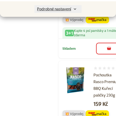
stehna 500g
Cena
279 Kč
Podrobné nastavení
💥 Výprodej
značka
Kupte 4 psí pamlsky a 1 mát
3+1
zdarma
Skladem
do 
Hodnocení 
Pochoutka
Rasco Prem
BBQ Kuřecí
paličky 230g
Cena
159 Kč
💥 Výprodej
značka