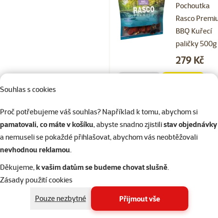
Pochoutka
Rasco Prem
BBQ Kuřecí
paličky 500g
Cena
279 Kč
💥 Výprodej
značka
Souhlas s cookies
Kupte 4 psí pamlsky a 1 mát
3+1
zdarma
Proč potřebujeme váš souhlas? Například k tomu, abychom si
pamatovali, co máte v košíku
, abyste snadno zjistili
stav objednávky
Skladem
do 
a nemuseli se pokaždé přihlašovat, abychom vás neobtěžovali
nevhodnou reklamou
.
Děkujeme,
k vašim datům se budeme chovat slušně
.
Hodnocení 
Zásady použití cookies
Pochoutka
Rasco Prem
Pouze nezbytné
Přijmout vše
BBQ Kuřecí