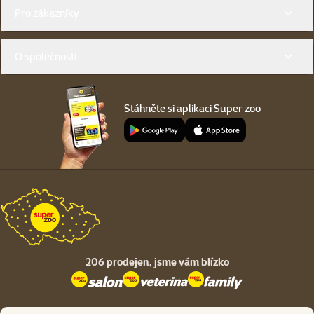
Menu v patičce
Pro zákazníky
O společnosti
Stáhněte si aplikaci Super zoo
206 prodejen,
jsme vám blízko