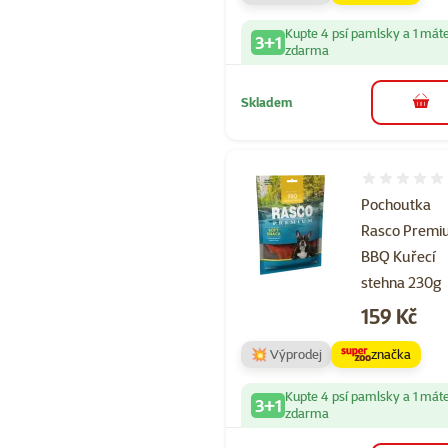
Kupte 4 psí pamlsky a 1 mát
3+1
zdarma
Skladem
do 
Hodnocení 
Pochoutka
Rasco Prem
BBQ Kuřecí
stehna 230g
Cena
159 Kč
💥 Výprodej
značka
Kupte 4 psí pamlsky a 1 mát
3+1
zdarma