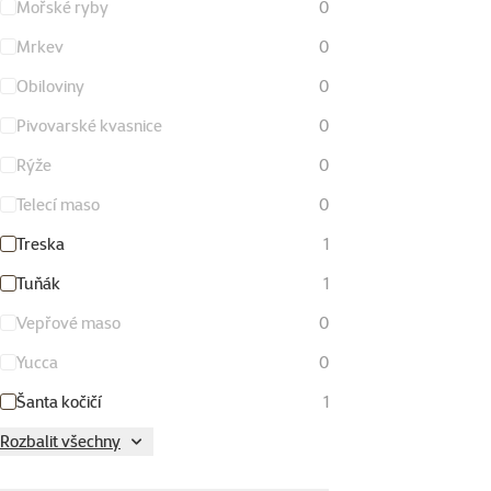
Mořské ryby
0
Mrkev
0
Obiloviny
0
Pivovarské kvasnice
0
Rýže
0
Telecí maso
0
Treska
1
Tuňák
1
Vepřové maso
0
Yucca
0
Šanta kočičí
1
Rozbalit všechny