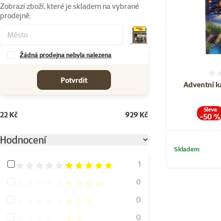
Zobrazí zboží, které je skladem na vybrané
prodejně.
Žádná prodejna nebyla nalezena
cena od-do
Potvrdit
Adventní k
Sleva
22 Kč
929 Kč
-50 %
Hodnocení
Skladem
Hodnocení 100%
1
Hodnocení 80%
0
Hodnocení 60%
0
Hodnocení 40%
0