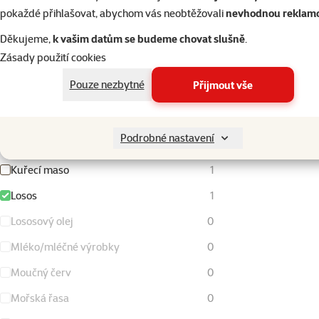
pokaždé přihlašovat, abychom vás neobtěžovali
nevhodnou reklam
Hrášek
0
Děkujeme,
k vašim datům se budeme chovat slušně
.
Jehněčí maso
0
Zásady použití cookies
Kachní maso
1
Pouze nezbytné
Přijmout vše
Krevety
1
Krůtí a krocaní maso
0
Podrobné nastavení
Kukuřice
0
Kuřecí maso
1
Losos
1
Lososový olej
0
Mléko/mléčné výrobky
0
Moučný červ
0
Mořská řasa
0