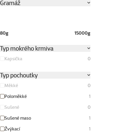
Gramáž
80g
15000g
Typ mokrého krmiva
Kapsička
0
Typ pochoutky
Měkké
0
Poloměkké
1
Sušené
0
Sušené maso
1
Žvýkací
1