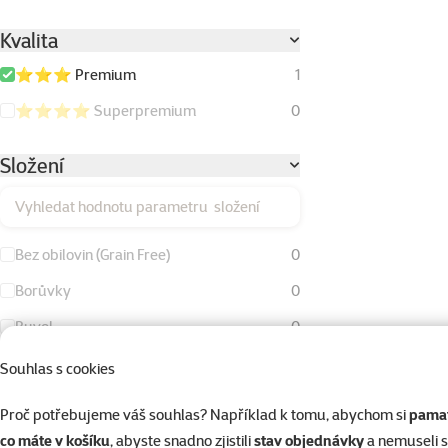
Kvalita
⭐⭐⭐ Premium
1
⭐⭐⭐⭐ Superpremium
0
Složení
Vyhledat hodnotu parametru složení
Bez obilovin (Grain Free)
0
Borůvky
0
Buvol
0
Buvolí kůže
0
Souhlas s cookies
Drůbeží tuk
0
Proč potřebujeme váš souhlas? Například k tomu, abychom si
pamat
Hovězí maso
0
co máte v košíku
, abyste snadno zjistili
stav objednávky
a nemuseli 