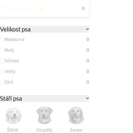
Hodnocení 20%
0
Velikost psa
Miniaturní
0
Malý
0
Střední
0
Velký
0
Obří
0
Stáří psa
Štěně
Dospělý
Senior