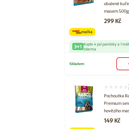
obalené kuř
masem 500g
Cena
299 Kč
značka
Kupte 4 psí pamlsky a 1 má
3+1
zdarma
Skladem
Hodnocení 10
Pochoutka R
Premium sen
hovězího ma
Cena
149 Kč