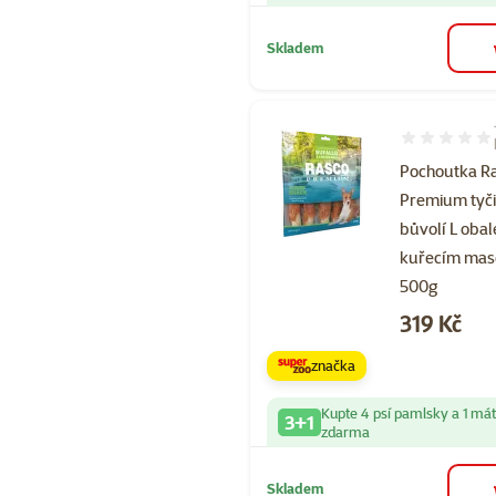
Skladem
Hodnocení 10
Pochoutka R
Premium tyč
bůvolí L oba
kuřecím ma
500g
Cena
319 Kč
značka
Kupte 4 psí pamlsky a 1 má
3+1
zdarma
Skladem