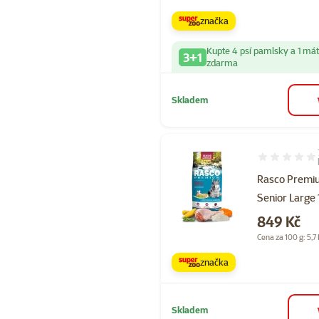
značka
Kupte 4 psí pamlsky a 1 má
3+1
zdarma
Skladem
Hodnocení 10
Rasco Prem
Senior Large
Cena
849 Kč
Cena za 100 g: 5,7
značka
Skladem