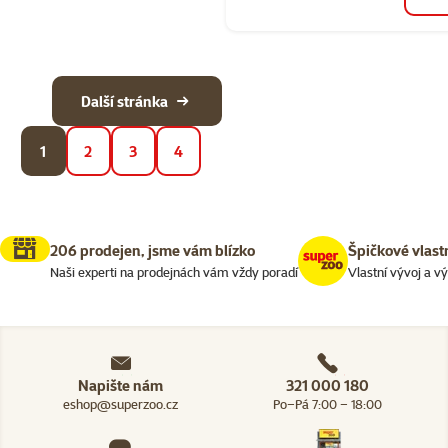
Další stránka
1
2
3
4
206 prodejen, jsme vám blízko
Špičkové vlast
Naši experti na prodejnách vám vždy poradí
Vlastní vývoj a v
Napište nám
321 000 180
eshop@superzoo.cz
Po–Pá 7:00 – 18:00