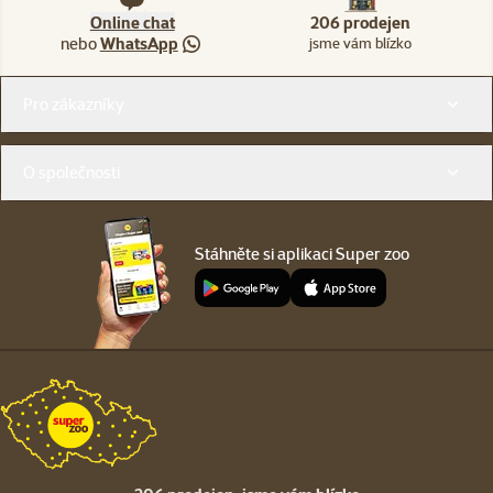
Online chat
206 prodejen
nebo
WhatsApp
jsme vám blízko
Menu v patičce
Pro zákazníky
O společnosti
Stáhněte si aplikaci Super zoo