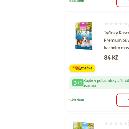
Skladem
Hodnocení 10
Tyčinky Rasc
Premium bův
kachním ma
Cena
84 Kč
značka
Kupte 4 psí pamlsky a 1 má
3+1
zdarma
Skladem
Hodnocení 10