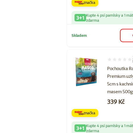
značka
Kupte 4 psí pamlsky a 1 má
3+1
zdarma
Skladem
Hodnocení 10
Pochoutka R
Premium uzl
5cm s kachn
masem 500g
Cena
339 Kč
značka
Kupte 4 psí pamlsky a 1 má
3+1
zdarma