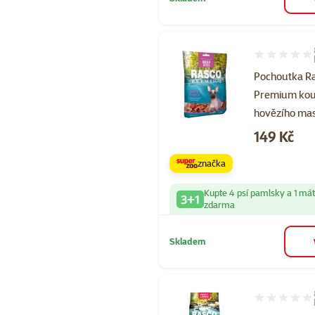
Hodnocení 10
Pochoutka R
Premium kou
hovězího ma
Cena
149 Kč
značka
Kupte 4 psí pamlsky a 1 má
3+1
zdarma
Skladem
Hodnocení 10