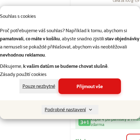
Cena za 100 g: 5,9
značka
Souhlas s cookies
Proč potřebujeme váš souhlas? Například k tomu, abychom si
Skladem
pamatovali, co máte v košíku
, abyste snadno zjistili
stav objednávky
a nemuseli se pokaždé přihlašovat, abychom vás neobtěžovali
nevhodnou reklamou
.
Hodnocení 10
Děkujeme,
k vašim datům se budeme chovat slušně
.
Pochoutka R
Zásady použití cookies
Premium plá
kachního ma
Pouze nezbytné
Přijmout vše
Cena
279 Kč
značka
Podrobné nastavení
Kupte 4 psí pamlsky a 1 má
3+1
zdarma