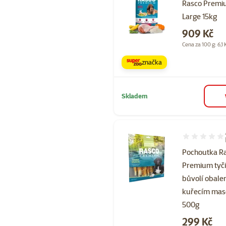
Rasco Premi
Large 15kg
Cena
909 Kč
Cena za 100 g: 6,1 
značka
Skladem
Hodnocení 10
Pochoutka R
Premium tyč
bůvolí obale
kuřecím ma
500g
Cena
299 Kč