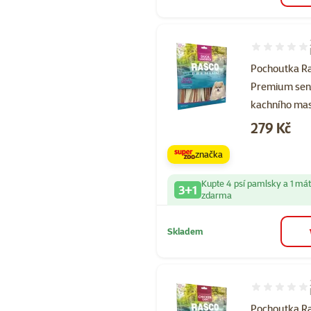
Hodnocení 10
Pochoutka R
Premium sen
kachního ma
Cena
279 Kč
značka
Kupte 4 psí pamlsky a 1 má
3+1
zdarma
Skladem
Hodnocení 10
Pochoutka R