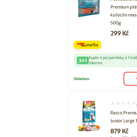
Premium plá
kuřecím ma
500g
Cena
299 Kč
značka
Kupte 4 psí pamlsky a 1 má
3+1
zdarma
Skladem
Hodnocení 93
Rasco Prem
Junior Large 
Cena
879 Kč