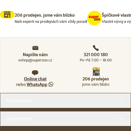
206 prodejen, jsme vám blízko
Špičkové vlast
Naši experti na prodejnách vám vždy poradí
Vlastní vývoj a v
Napište nám
321 000 180
eshop@superzoo.cz
Po–Pá 7:00 – 18:00
Online chat
206 prodejen
nebo
WhatsApp
jsme vám blízko
Menu v patičce
Pro zákazníky
O společnosti