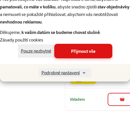
pamatovali, co máte v košíku
, abyste snadno zjistili
stav objednávky
a nemuseli se pokaždé přihlašovat, abychom vás neobtěžovali
nevhodnou reklamou
.
Hodnocení 
Rasco Prem
Děkujeme,
k vašim datům se budeme chovat slušně
.
Adult Lamb 
Zásady použití cookies
Rice 3kg
Pouze nezbytné
Přijmout vše
Běžná cena 33
319 Kč
family
ce
Cena za 100 g: 10,
Podrobné nastavení
značka
Skladem
do 