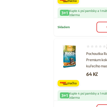
značka
Kupte 4 psí pamlsky a 1 má
3+1
zdarma
Skladem
Hodnocení 95
Pochoutka R
Premium kol
kuřecího ma
Cena
64 Kč
značka
Kupte 4 psí pamlsky a 1 má
3+1
zdarma