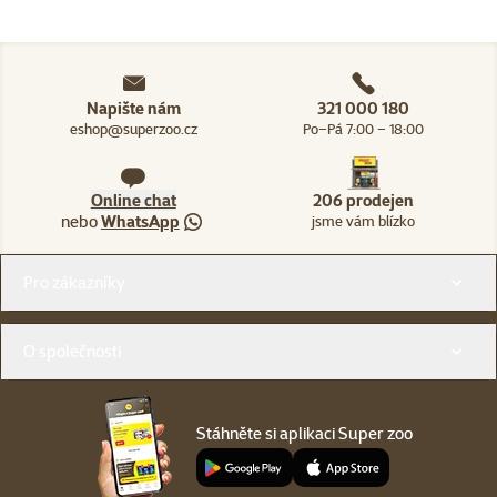
Napište nám
321 000 180
eshop@superzoo.cz
Po–Pá 7:00 – 18:00
Online chat
206 prodejen
nebo
WhatsApp
jsme vám blízko
Menu v patičce
Pro zákazníky
O společnosti
Stáhněte si aplikaci Super zoo