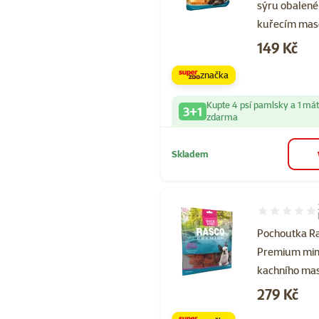
sýru obalené
kuřecím ma
Cena
149 Kč
značka
Kupte 4 psí pamlsky a 1 má
3+1
zdarma
Skladem
Hodnocení 10
Pochoutka R
Premium mini
kachního ma
Cena
279 Kč