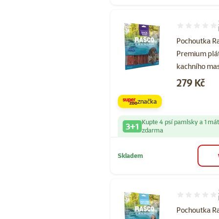
Hodnocení 10
Pochoutka R
Premium plá
kachního ma
Cena
279 Kč
značka
Kupte 4 psí pamlsky a 1 má
3+1
zdarma
Skladem
Hodnocení 10
Pochoutka R