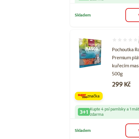
Skladem
Hodnocení 10
Pochoutka R
Premium plá
kuřecím ma
500g
Cena
299 Kč
značka
Kupte 4 psí pamlsky a 1 má
3+1
zdarma
Skladem