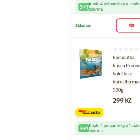
Kupte 4 psí pamlsky a 1 mát
3+1
zdarma
Skladem
do 
Hodnocení 
Pochoutka
Rasco Prem
kolečka z
kuřecího ma
500g
Cena
299 Kč
značka
Kupte 4 psí pamlsky a 1 mát
3+1
zdarma