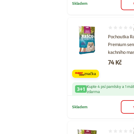
Skladem
Hodnocení 10
Pochoutka R
Premium sen
kachního ma
Cena
74 Kč
značka
Kupte 4 psí pamlsky a 1 má
3+1
zdarma
Skladem
Hodnocení 10