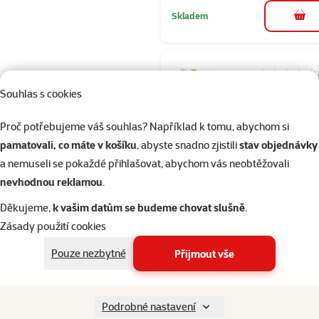
Skladem
do 
Hodnocení 10
Souhlas s cookies
Pochoutka R
Premium plá
Proč potřebujeme váš souhlas? Například k tomu, abychom si
hovězího ma
pamatovali, co máte v košíku
, abyste snadno zjistili
stav objednávky
Cena
299 Kč
a nemuseli se pokaždé přihlašovat, abychom vás neobtěžovali
nevhodnou reklamou
.
značka
Děkujeme,
k vašim datům se budeme chovat slušně
.
Kupte 4 psí pamlsky a 1 má
3+1
Zásady použití cookies
zdarma
Pouze nezbytné
Přijmout vše
Skladem
Podrobné nastavení