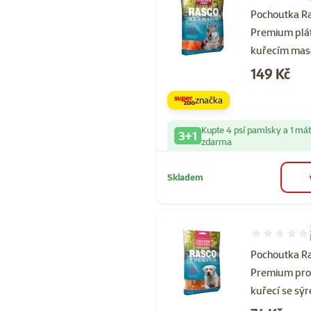
Pochoutka R
Premium plá
kuřecím ma
Cena
149 Kč
značka
Kupte 4 psí pamlsky a 1 má
3+1
zdarma
Skladem
Hodnocení 10
Pochoutka R
Premium pr
kuřecí se sý