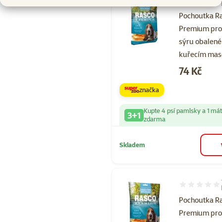
Hodnocení 10
Pochoutka R
Premium pr
sýru obalené
kuřecím ma
Cena
74 Kč
značka
Kupte 4 psí pamlsky a 1 má
3+1
zdarma
Skladem
Hodnocení 10
Pochoutka R
Premium pr