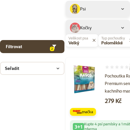
Podkategorie
Psi
Kočky
Velikost psa
Typ pochoutky
Velký
Poloměkké
Filtrovat
2
Seřadit
Hodnocení 10
Pochoutka R
Premium sen
kachního ma
Cena
279 Kč
značka
Kupte 4 psí pamlsky a 1 má
3+1
zdarma