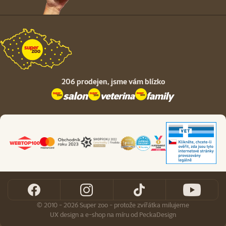
206 prodejen,
jsme vám blízko
© 2010 - 2026 Super zoo - protože zvířátka milujeme
UX design
a
e-shop na míru
od
PeckaDesign