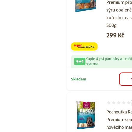
Premium pr
sýru obalené
kuřecím ma
500g
Cena
299 Kč
značka
Kupte 4 psí pamlsky a 1 má
3+1
zdarma
Skladem
Hodnocení 10
Pochoutka R
Premium sen
hovězího ma