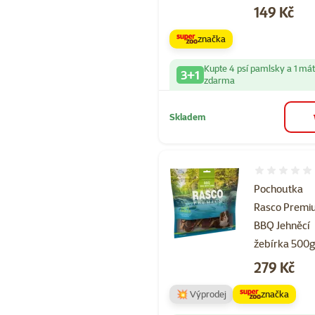
Cena
149 Kč
značka
Kupte 4 psí pamlsky a 1 má
3+1
zdarma
Skladem
Hodnocení 
Pochoutka
Rasco Prem
BBQ Jehněcí
žebírka 500
Cena
279 Kč
💥 Výprodej
značka