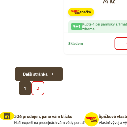
Cena
74 Kč
značka
Kupte 4 psí pamlsky a 1 má
3+1
zdarma
Skladem
Další stránka
1
2
206 prodejen, jsme vám blízko
Špičkové vlast
Naši experti na prodejnách vám vždy poradí
Vlastní vývoj a v