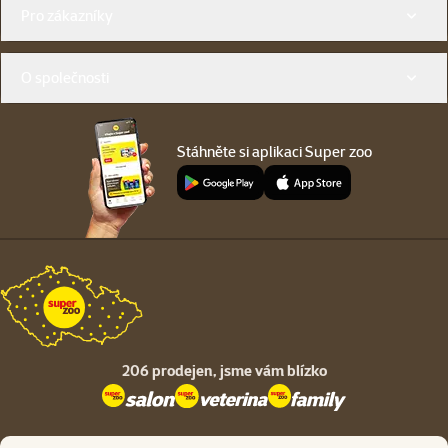
Menu v patičce
Pro zákazníky
O společnosti
Stáhněte si aplikaci Super zoo
206 prodejen,
jsme vám blízko