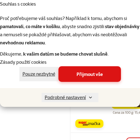
Souhlas s cookies
značka
Proč potřebujeme váš souhlas? Například k tomu, abychom si
Skladem
pamatovali, co máte v košíku
, abyste snadno zjistili
stav objednávky
a nemuseli se pokaždé přihlašovat, abychom vás neobtěžovali
nevhodnou reklamou
.
Hodnocení 10
Děkujeme,
k vašim datům se budeme chovat slušně
.
Rasco Premi
Zásady použití cookies
Sensitive, Tu
Pouze nezbytné
Přijmout vše
Chicory, Root 
acid bacteria
Běžná cena 32
Podrobné nastavení
309 Kč
family
ce
Cena za 100 g: 15,
značka