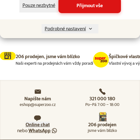
Pouze nezbytné
Přijmout vše
Skladem
Podrobné nastavení
206 prodejen, jsme vám blízko
Špičkové vlast
Naši experti na prodejnách vám vždy poradí
Vlastní vývoj a v
Napište nám
321 000 180
eshop@superzoo.cz
Po–Pá 7:00 – 18:00
Online chat
206 prodejen
nebo
WhatsApp
jsme vám blízko