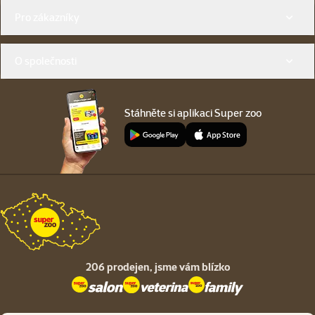
Menu v patičce
Pro zákazníky
O společnosti
Stáhněte si aplikaci Super zoo
206 prodejen,
jsme vám blízko