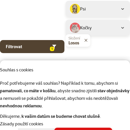
Podkategorie
Psi
Kočky
Složení
Losos
Filtrovat
1
Dle hodnocení
Hodnocení 10
Souhlas s cookies
Adventní kal
Proč potřebujeme váš souhlas? Například k tomu, abychom si
Rasco Premi
pamatovali, co máte v košíku
, abyste snadno zjistili
stav objednávky
kočky
a nemuseli se pokaždé přihlašovat, abychom vás neobtěžovali
Původní cena
160,97 Kč
Cena
79,95 Kč
nevhodnou reklamou
.
Děkujeme,
k vašim datům se budeme chovat slušně
.
💥 Výprodej
značka
Zásady použití cookies