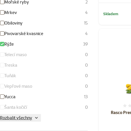
Mořské ryby
2
Mrkev
4
Skladem
Obiloviny
15
Pivovarské kvasnice
4
Rýže
39
Telecí maso
0
Treska
0
Tuňák
0
Vepřové maso
0
Yucca
13
Šanta kočičí
0
Rasco Pr
Rozbalit všechny