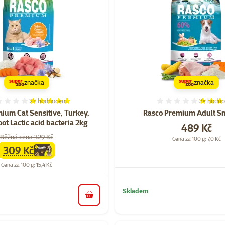
značka
značka
2×
hodnocení
2×
hodno
Hodnocení 100%, počet hodnocení: 2
Hodnocen
ium Cat Sensitive, Turkey,
Rasco Premium Adult Sm
oot Lactic acid bacteria 2kg
Cena
489 Kč
Běžná cena 329 Kč
Cena za 100 g: 7,0 Kč
309 Kč
family
cena
Cena za 100 g: 15,4 Kč
Skladem
do košíku