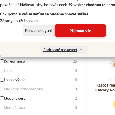
pokaždé přihlašovat, abychom vás neobtěžovali
nevhodnou reklam
Hrášek
4
Děkujeme,
k vašim datům se budeme chovat slušně
.
Jehněčí maso
2
Zásady použití cookies
Kachní maso
0
Pouze nezbytné
Přijmout vše
Krevety
0
Krůtí a krocaní maso
6
Podrobné nastavení
Kukuřice
4
Kuřecí maso
25
Losos
0
Lososový olej
6
Rasco Prem
Mléko/mléčné výrobky
0
Chicory, Ro
Moučný červ
2
Mořská řasa
0