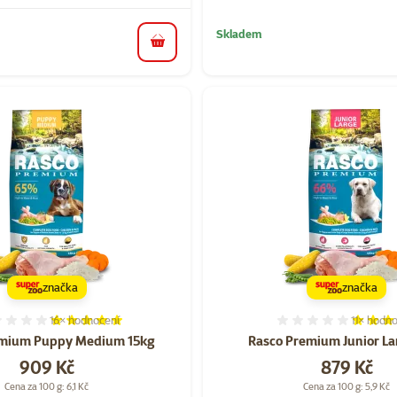
Skladem
do košíku
značka
značka
16×
hodnocení
11×
hodno
Hodnocení 99%, počet hodnocení: 16
Hodnocen
emium Puppy Medium 15kg
Rasco Premium Junior La
Cena
Cena
909 Kč
879 Kč
Cena za 100 g: 6,1 Kč
Cena za 100 g: 5,9 Kč