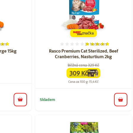
značka
cení
2×
hodnocení
í 100%, počet hodnocení: 7
Hodnocení 100%, počet ho
rge 15kg
Rasco Premium Cat Sterilized, Beef
Cranberries, Nasturtium 2kg
Běžná cena 329 Kč
309 Kč
family
cena
Cena za 100 g: 15,4 Kč
Skladem
do košíku
do koš