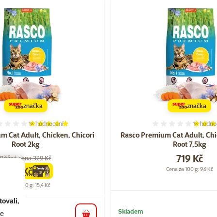
značka
značka
1×
hodnocení
1×
hodno
Hodnocení 100%, počet hodnocení: 1
Hodnocen
m Cat Adult, Chicken, Chicori
Rasco Premium Cat Adult, Chi
Root 2kg
Root 7,5kg
Cena
719 Kč
Běžná cena 329 Kč
309 Kč
Cena za 100 g: 9,6 Kč
family
cena
Cena za 100 g: 15,4 Kč
ovali,
Skladem
se