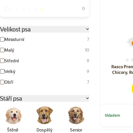
Hodnocení 20%
0
Velikost psa
Miniaturní
7
Malý
10
Střední
9
Rasco Prem
Velký
9
Chicory, R
Obří
7
Stáří psa
Skladem
Štěně
Dospělý
Senior