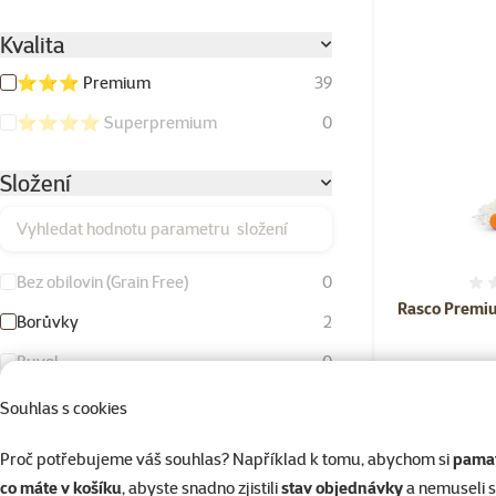
Kvalita
⭐⭐⭐ Premium
39
⭐⭐⭐⭐ Superpremium
0
Složení
Vyhledat hodnotu parametru složení
Bez obilovin (Grain Free)
0
Rasco Premiu
Borůvky
2
Buvol
0
Buvolí kůže
0
Souhlas s cookies
Drůbeží tuk
1
Proč potřebujeme váš souhlas? Například k tomu, abychom si
pamat
Hovězí maso
2
co máte v košíku
, abyste snadno zjistili
stav objednávky
a nemuseli 
Skladem