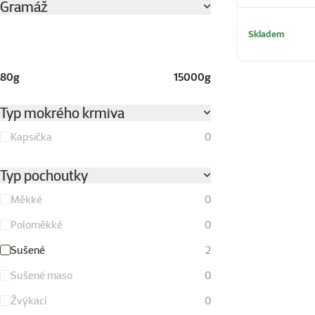
Gramáž
Skladem
80g
15000g
Typ mokrého krmiva
Kapsička
0
Typ pochoutky
Měkké
0
Poloměkké
0
Sušené
2
Sušené maso
0
Žvýkací
0