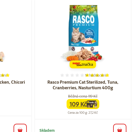
značka
cení
1×
hodnocení
í 100%, počet hodnocení: 1
Hodnocení 100%, počet ho
cken, Chicori
Rasco Premium Cat Sterilized, Tuna,
Cranberries, Nasturtium 400g
Běžná cena 119 Kč
109 Kč
family
cena
Cena za 100 g: 27,2 Kč
Skladem