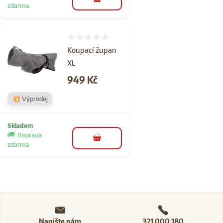
do košíku
zdarma
Hodnocení 0%
Koupací župan
XL
Cena
949 Kč
💥 Výprodej
Skladem
Doprava
do košíku
zdarma
Napište nám
321 000 180