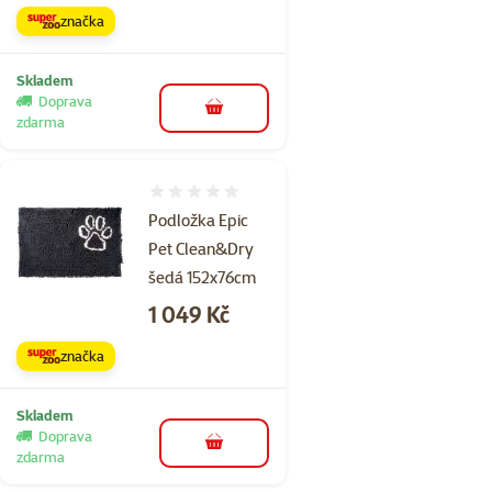
značka
Skladem
Doprava
do košíku
zdarma
Hodnocení 0%
Podložka Epic
Pet Clean&Dry
šedá 152x76cm
Cena
1 049 Kč
značka
Skladem
Doprava
do košíku
zdarma