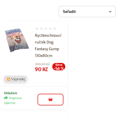
Seřadit
Hodnocení 0%
Rychleschnoucí
ručník Dog
Fantasy Gump
130x80cm
Původní cena
209,30 Kč
Sleva
Cena
90 Kč
-56 %
💥 Výprodej
Skladem
Doprava
do košíku
zdarma