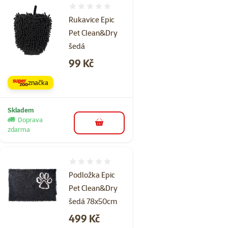
Hodnocení 0%
Rukavice Epic
Pet Clean&Dry
šedá
Cena
99 Kč
značka
Skladem
Doprava
do košíku
zdarma
Hodnocení 0%
Podložka Epic
Pet Clean&Dry
šedá 78x50cm
Cena
499 Kč