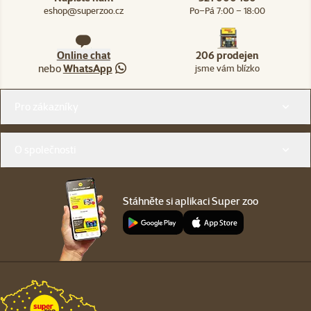
eshop@superzoo.cz
Po–Pá 7:00 – 18:00
Online chat
206 prodejen
nebo
WhatsApp
jsme vám blízko
Menu v patičce
Pro zákazníky
O společnosti
Stáhněte si aplikaci Super zoo