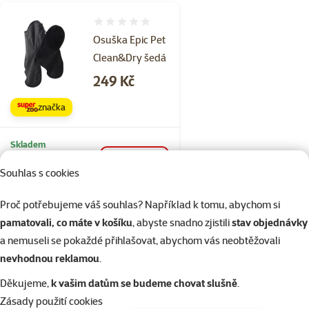
Hodnocení 0%
Osuška Epic Pet
Clean&Dry šedá
Cena
249 Kč
značka
Skladem
Doprava
do košíku
zdarma
Souhlas s cookies
Proč potřebujeme váš souhlas? Například k tomu, abychom si
Hodnocení 0%
pamatovali, co máte v košíku
, abyste snadno zjistili
stav objednávky
Koupací župan
a nemuseli se pokaždé přihlašovat, abychom vás neobtěžovali
XS
nevhodnou reklamou
.
Cena
389 Kč
Děkujeme,
k vašim datům se budeme chovat slušně
.
💥 Výprodej
Zásady použití cookies