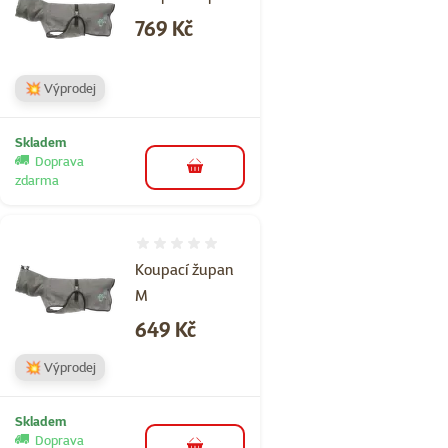
Cena
769 Kč
💥 Výprodej
Skladem
Doprava
do košíku
zdarma
Hodnocení 0%
Koupací župan
M
Cena
649 Kč
💥 Výprodej
Skladem
Doprava