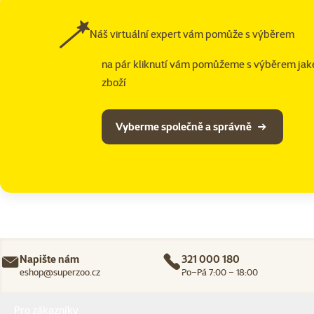
Náš virtuální expert vám pomůže s výběrem
na pár kliknutí vám pomůžeme s výběrem jak
zboží
Vyberme společně a správně
Napište nám
321 000 180
eshop@superzoo.cz
Po–Pá 7:00 – 18:00
Menu v patičce
Pro zákazníky