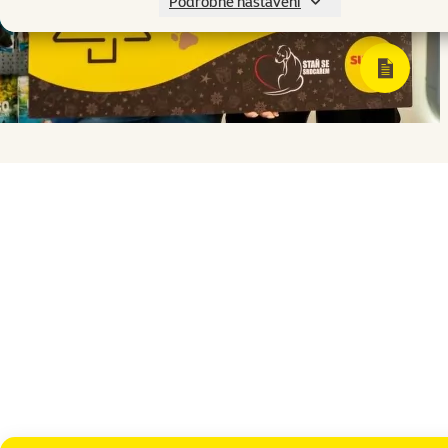
Podrobné nastavení
Naši zákazníci ve vánoční sbírce darovali 12 912 816 Kč