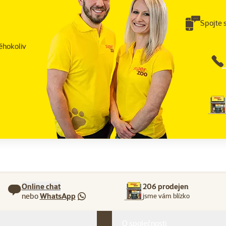
Spojte 
éhokoliv
Online chat
206 prodejen
nebo
WhatsApp
jsme vám blízko
O společnosti