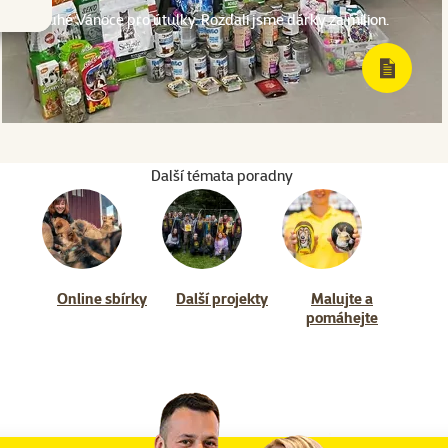
Druhé Vánoce pro útulky. Rozdali jsme dárky za milion.
Další témata poradny
Online sbírky
Další projekty
Malujte a
pomáhejte