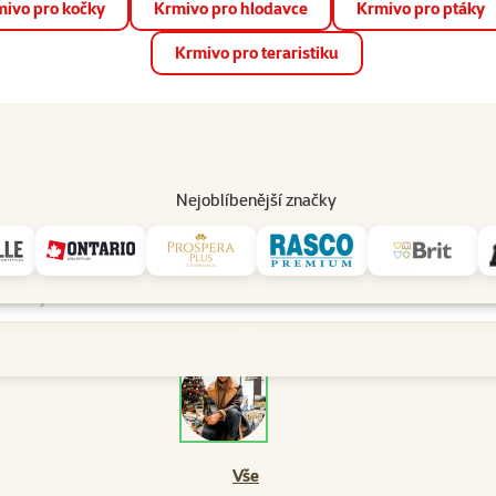
ivo pro kočky
Krmivo pro hlodavce
Krmivo pro ptáky
📱 Stáhněte si novou aplikaci Super zoo.
Více informací
Krmivo pro teraristiku
op
Akce a slevy
Prodejny
Služby
Poradna
Pomá
206
Nejoblíbenější značky
Sbírky na prodejnách
Vše