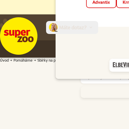
Advantix
Krm
Máte dotaz?
E-sh
Úvod
Pomáháme
Sbírky na prodejnách
Vyhledejte v poradně