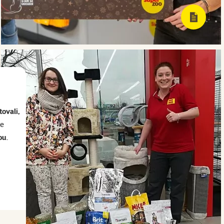
ovali,
se
ou
.