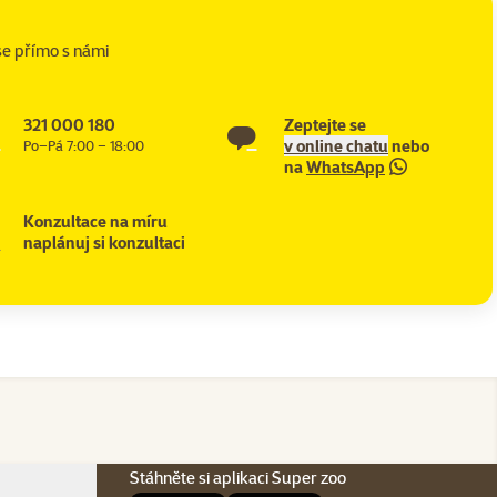
se přímo s námi
321 000 180
Zeptejte se
v online chatu
nebo
Po–Pá 7:00 – 18:00
na
WhatsApp
Konzultace na míru
naplánuj si konzultaci
Stáhněte si aplikaci Super zoo