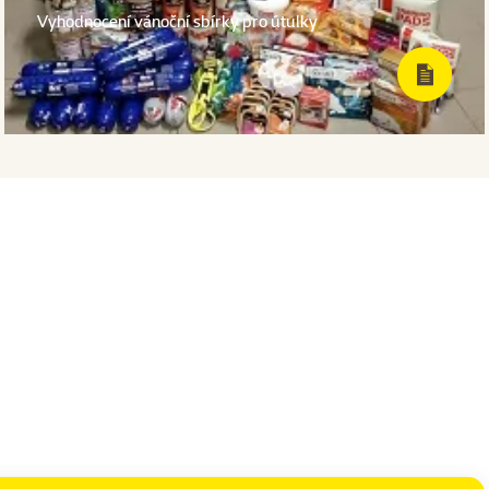
Vyhodnocení vánoční sbírky pro útulky