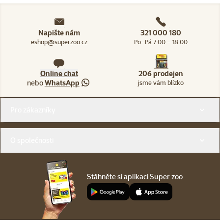
Napište nám
321 000 180
eshop@superzoo.cz
Po–Pá 7:00 – 18:00
Online chat
206 prodejen
nebo
WhatsApp
jsme vám blízko
Menu v patičce
Pro zákazníky
O společnosti
Stáhněte si aplikaci Super zoo