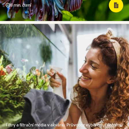
8 min. čtení
Filtry a filtrační média v akváriu: Průvodce výběrem, čištěním