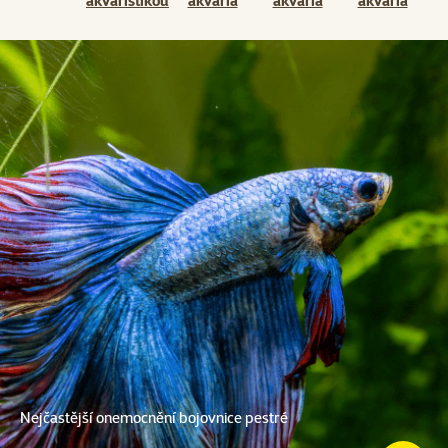
akvaristikou
akvária
akvária
akvária
Nejčastější onemocnění bojovnice pestré