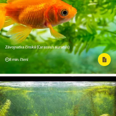
Závojnatka čínská (Carassius auratus)
8 min. čtení