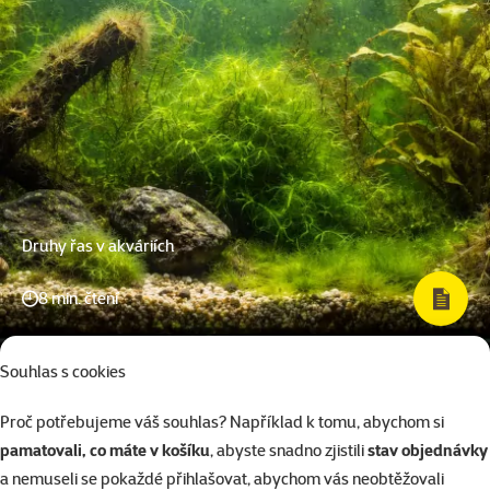
Druhy řas v akváriích
8 min. čtení
Souhlas s cookies
Proč potřebujeme váš souhlas? Například k tomu, abychom si
pamatovali, co máte v košíku
, abyste snadno zjistili
stav objednávky
a nemuseli se pokaždé přihlašovat, abychom vás neobtěžovali