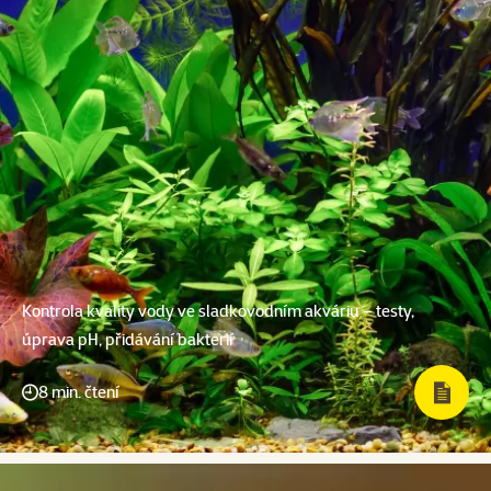
Kontrola kvality vody ve sladkovodním akváriu – testy,
úprava pH, přidávání bakterií
8 min. čtení