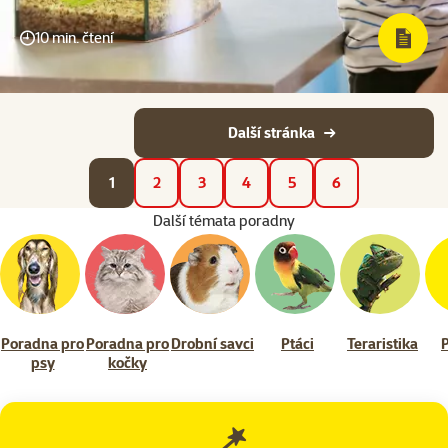
10 min. čtení
Další stránka
1
2
3
4
5
6
Další témata poradny
Poradna pro
Poradna pro
Drobní savci
Ptáci
Teraristika
psy
kočky