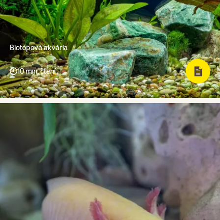
Biotopová akvária
10 min. čtení