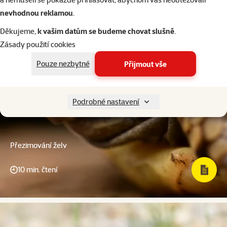
nevhodnou reklamou
.
Děkujeme,
k vašim datům se budeme chovat slušně
.
Zásady použití cookies
Pouze nezbytné
Přijmout vše
Podrobné nastavení
Přezimování želv
10 min. čtení