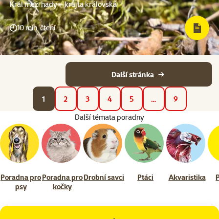
Král mezi hady – krajta královská
10 min. čtení
Další stránka
1
2
3
4
5
…
9
Další témata poradny
Poradna pro
Poradna pro
Drobní savci
Ptáci
Akvaristika
psy
kočky