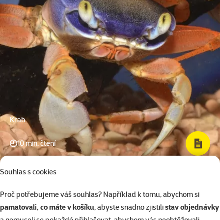
Krab
10 min. čtení
Souhlas s cookies
Proč potřebujeme váš souhlas? Například k tomu, abychom si
pamatovali, co máte v košíku
, abyste snadno zjistili
stav objednávky
a nemuseli se pokaždé přihlašovat, abychom vás neobtěžovali