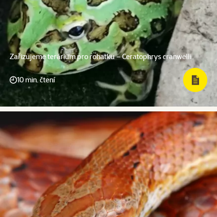
Zařizujeme terárium pro rohatku – Ceratophrys cranwelli
10 min. čtení