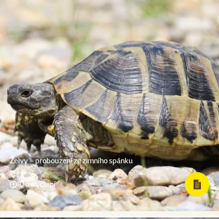
Želvy – probouzení ze zimního spánku
10 min. čtení