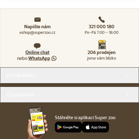
Napište nám
321 000 180
eshop@superzoo.cz
Po–Pá 7:00 – 18:00
Online chat
206 prodejen
nebo
WhatsApp
jsme vám blízko
Menu v patičce
Pro zákazníky
O společnosti
Stáhněte si aplikaci Super zoo