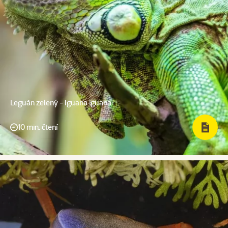
Leguán zelený - Iguana iguana
10 min. čtení