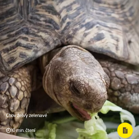
Chov želvy zelenavé
10 min. čtení