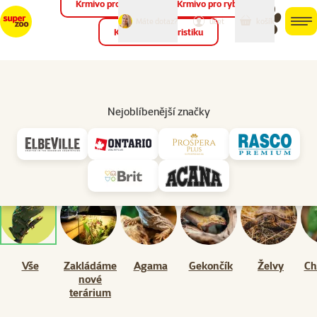
Krmivo pro ptáky
Krmivo pro ryby
můj
můj
Máte dotaz?
košík
účet
men
Krmivo pro teraristiku
Hled
Poradna
Teraristika
Nejoblíbenější značky
Inspirace a rady pro šťastný život terárií.💛🦎
Vyhledejte v poradně
Vyh
Vše
Zakládáme
Agama
Gekončík
Želvy
Ch
nové
terárium