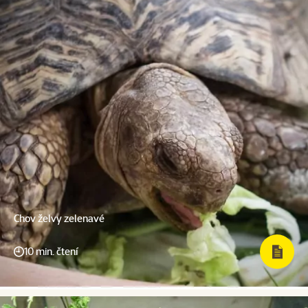
Chov želvy zelenavé
10 min. čtení