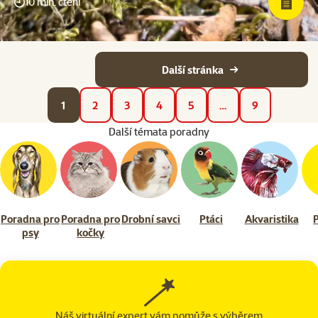
10 min. čtení
Další stránka
1
2
3
4
5
…
9
Další témata poradny
Poradna pro
Poradna pro
Drobní savci
Ptáci
Akvaristika
psy
kočky
Náš virtuální expert vám pomůže s výběrem