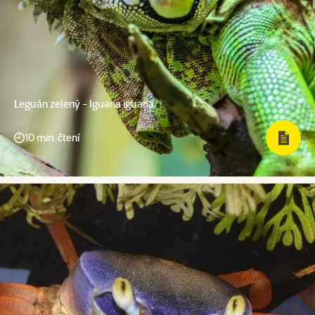
Leguán zelený - Iguana iguana
10 min. čtení