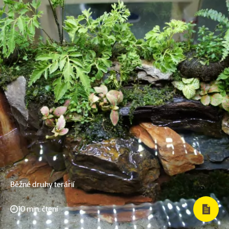
Běžné druhy terárií
10 min. čtení