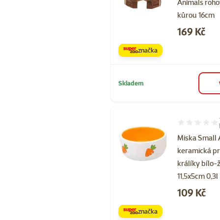
Animals roho
kůrou 16cm
Cena
169 Kč
značka
Skladem
Hodnocení 10
Miska Small 
keramická p
králíky bílo-
11,5x5cm 0,3l
Cena
109 Kč
značka