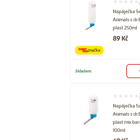
Hodnocení 85
Napáječka S
Animals s d
plast 250ml
Cena
89 Kč
značka
Skladem
Hodnocení 76
Napáječka S
Animals s d
plast mix ba
100ml