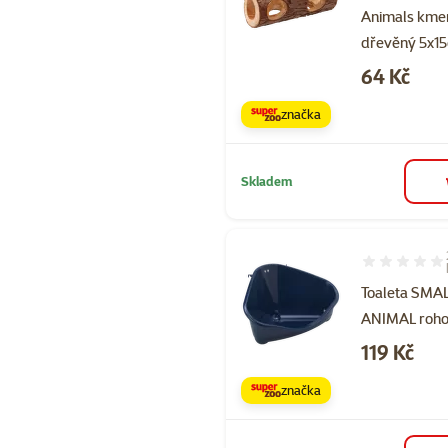
Animals kme
dřevěný 5x1
Cena
64 Kč
značka
Skladem
Hodnocení 98
Toaleta SMA
ANIMAL roh
Cena
119 Kč
značka