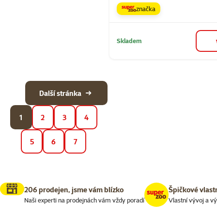
značka
Skladem
Další stránka
1
2
3
4
5
6
7
206 prodejen, jsme vám blízko
Špičkové vlast
Naši experti na prodejnách vám vždy poradí
Vlastní vývoj a v