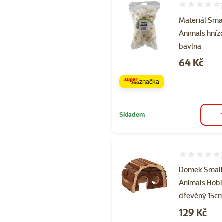
Hodnocení 10
Materiál Sma
Animals hníz
bavlna
Cena
64 Kč
značka
Skladem
Hodnocení 98
Domek Smal
Animals Hobi
dřevěný 15c
Cena
129 Kč