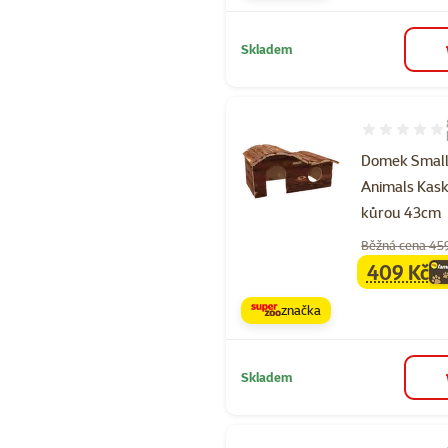
Skladem
Hodnocení 98
Domek Smal
Animals Kas
kůrou 43cm
Běžná cena 45
409 Kč
family
ce
značka
Skladem