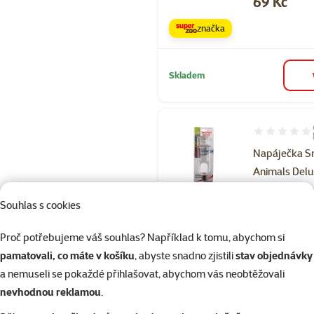
Cena
69 Kč
značka
Skladem
Hodnocení 10
Napáječka S
Animals Delu
355ml
Souhlas s cookies
Běžná cena 23
179 Kč
family
ce
Proč potřebujeme váš souhlas? Například k tomu, abychom si
pamatovali, co máte v košíku
, abyste snadno zjistili
stav objednávky
značka
a nemuseli se pokaždé přihlašovat, abychom vás neobtěžovali
nevhodnou reklamou
.
Skladem