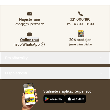
Napište nám
321 000 180
eshop@superzoo.cz
Po–Pá 7:00 – 18:00
Online chat
206 prodejen
nebo
WhatsApp
jsme vám blízko
Menu v patičce
Pro zákazníky
O společnosti
Stáhněte si aplikaci Super zoo