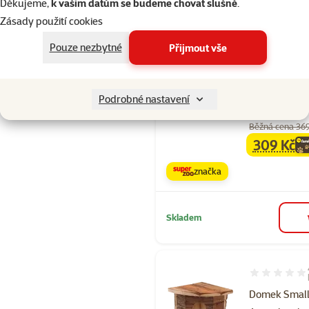
Děkujeme,
k vašim datům se budeme chovat slušně
.
Zásady použití cookies
Pouze nezbytné
Přijmout vše
Hodnocení 97
Domek Smal
Animals roho
Podrobné nastavení
kůrou 30cm
Běžná cena 36
309 Kč
family
ce
značka
Skladem
Hodnocení 10
Domek Smal