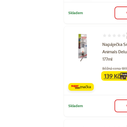
Skladem
Hodnocení 56
Napáječka S
Animals Delu
177ml
Běžná cena 189
139 Kč
family
ce
značka
Skladem