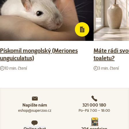
Pískomil mongolský (Meriones
Máte rádi svou
unguiculatus)
toaletu?
10 min. čtení
3 min. čtení
Napište nám
321 000 180
eshop@superzoo.cz
Po–Pá 7:00 – 18:00
Online chat
206 prodejen