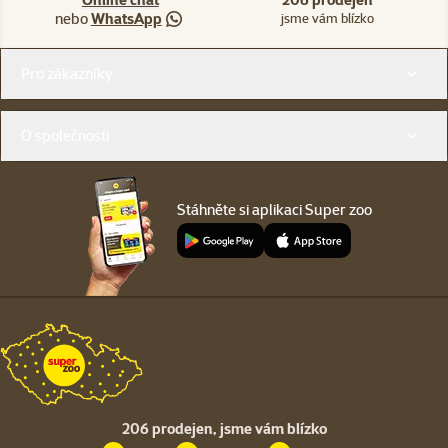
nebo
WhatsApp
jsme vám blízko
Menu v patičce
Pro zákazníky
O společnosti
Stáhněte si aplikaci Super zoo
206 prodejen,
jsme vám blízko