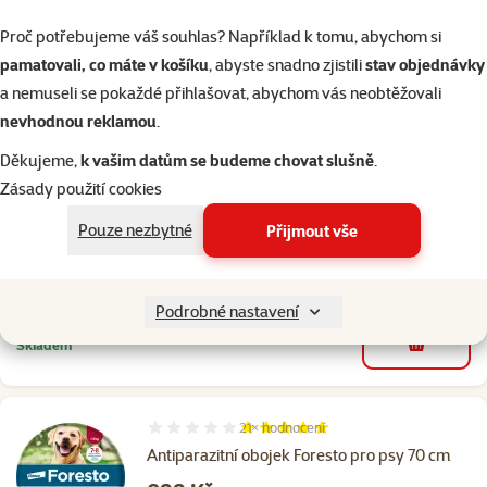
Shlédnout na YouTube
Proč potřebujeme váš souhlas? Například k tomu, abychom si
O epizodě
pamatovali, co máte v košíku
, abyste snadno zjistili
stav objednávky
a nemuseli se pokaždé přihlašovat, abychom vás neobtěžovali
nevhodnou reklamou
.
1×
hodnocení
Hodnocení 80%, počet hodnocení: 1
Děkujeme,
k vašim datům se budeme chovat slušně
.
Repelentní obojek pro kočky Beaphar s
Zásady použití cookies
margosou reflexní
Cena
179 Kč
Pouze nezbytné
Přijmout vše
značka
Podrobné nastavení
Skladem
do košíku
21×
hodnocení
Hodnocení 100%, počet hodnocení: 21
Antiparazitní obojek Foresto pro psy 70 cm