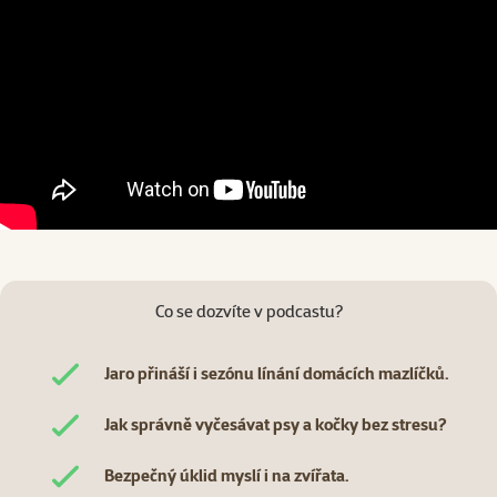
Co se dozvíte v podcastu?
Jaro přináší i sezónu línání domácích mazlíčků.
Jak správně vyčesávat psy a kočky bez stresu?
Bezpečný úklid myslí i na zvířata.