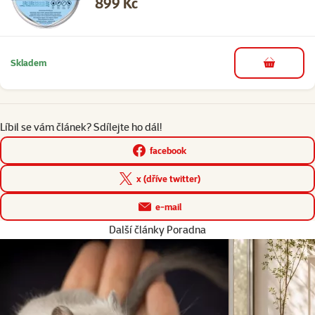
Cena
899 Kč
Skladem
do košíku
Líbil se vám článek? Sdílejte ho dál!
facebook
x (dříve twitter)
e-mail
Další články Poradna