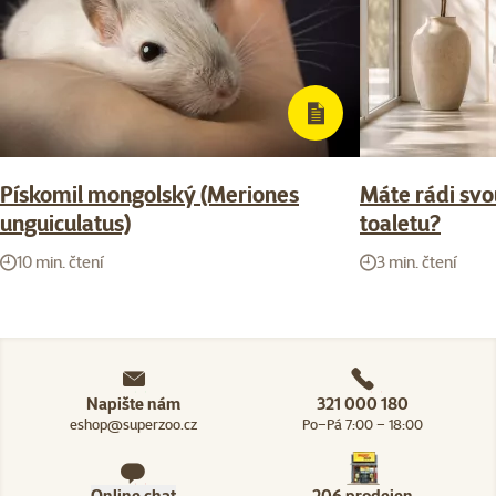
Pískomil mongolský (Meriones
Máte rádi svou
unguiculatus)
toaletu?
10 min. čtení
3 min. čtení
Napište nám
321 000 180
eshop@superzoo.cz
Po–Pá 7:00 – 18:00
Online chat
206 prodejen