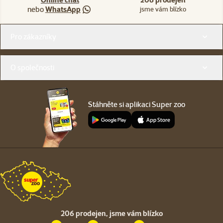
nebo
WhatsApp
jsme vám blízko
Menu v patičce
Pro zákazníky
O společnosti
Stáhněte si aplikaci Super zoo
206 prodejen,
jsme vám blízko