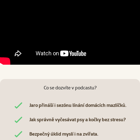
Co se dozvíte v podcastu?
Jaro přináší i sezónu línání domácích mazlíčků.
Jak správně vyčesávat psy a kočky bez stresu?
Bezpečný úklid myslí i na zvířata.