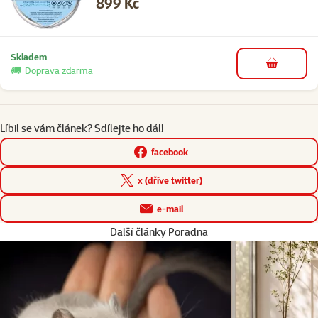
Cena
899 Kč
Skladem
do košíku
Doprava zdarma
Líbil se vám článek? Sdílejte ho dál!
facebook
x (dříve twitter)
e-mail
Další články Poradna