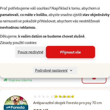
Shlédnout na YouTube
Proč potřebujeme váš souhlas? Například k tomu, abychom si
O epizodě
pamatovali, co máte v košíku
, abyste snadno zjistili
stav objednávky
a nemuseli se pokaždé přihlašovat, abychom vás neobtěžovali
nevhodnou reklamou
.
1×
hodnocení
Hodnocení 80%, počet hodnocení: 1
Děkujeme,
k vašim datům se budeme chovat slušně
.
Repelentní obojek pro kočky Beaphar s
Zásady použití cookies
margosou reflexní
Cena
179 Kč
Pouze nezbytné
Přijmout vše
značka
Podrobné nastavení
Skladem
do košíku
Doprava zdarma
21×
hodnocení
Hodnocení 100%, počet hodnocení: 21
Antiparazitní obojek Foresto pro psy 70 cm