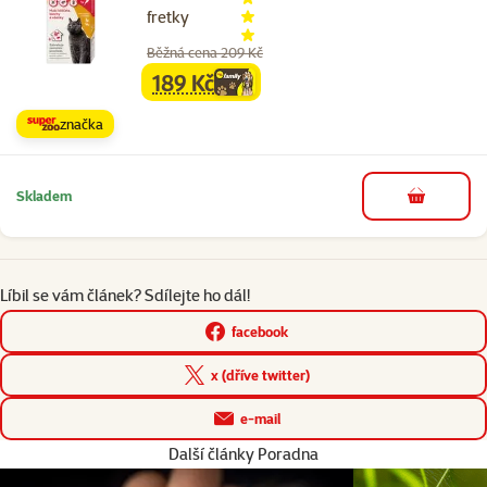
fretky
Běžná cena 209 Kč
189 Kč
family
cena
značka
Skladem
do košíku
Líbil se vám článek? Sdílejte ho dál!
facebook
x (dříve twitter)
e-mail
Další články Poradna