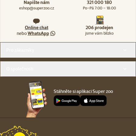
Napište nám
321 000 180
eshop@superzoo.cz
Po–Pá 7:00 – 18:00
Online chat
206 prodejen
nebo
WhatsApp
jsme vám blízko
Menu v patičce
Pro zákazníky
O společnosti
Stáhněte si aplikaci Super zoo