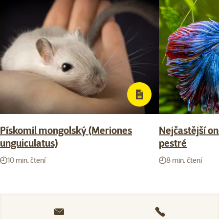
Pískomil mongolský (Meriones
Nejčastější o
unguiculatus)
pestré
10 min. čtení
8 min. čtení