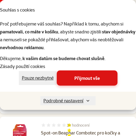
Souhlas s cookies
Shlédnout na YouTube
Proč potřebujeme váš souhlas? Například k tomu, abychom si
pamatovali, co máte v košíku
, abyste snadno zjistili
stav objednávky
2×
hodnocení
a nemuseli se pokaždé přihlašovat, abychom vás neobtěžovali
Hodnocení 100%, počet hodnocení: 2
Šampon Beaphar IMMO Shield antiparazitní
nevhodnou reklamou
.
pro psy 200 ml
Děkujeme,
k vašim datům se budeme chovat slušně
.
Původní cena
229 Kč
Zásady použití cookies
Cena
179 Kč
Pouze nezbytné
Přijmout vše
👍 TOP cena
značka
Podrobné nastavení
Skladem
do košíku
2×
hodnocení
Hodnocení 20%, počet hodnocení: 2
Spot-on Beaphar Combotec pro kočky a