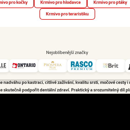
ivo pro kočky
Krmivo pro hlodavce
Krmivo pro ptáky
📱 Stáhněte si novou aplikaci Super zoo.
Více informací
Krmivo pro teraristiku
op
Akce a slevy
Prodejny
Služby
Poradna
Pomá
206
Nejoblíbenější značky
 řešení | Podcast Super zoo
Preventivní výživa psů a koček: malé signály, velká řešení | Podcast 
ola Kostilníková z Royal Canin CZ & SK. Tentokrát jsme se zaměřili 
nadváhu po kastraci, citlivé zažívání, kvalitu srsti, močové cesty 
e skutečně podpořit dentální zdraví. Praktický a srozumitelný díl p