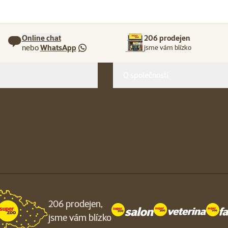
Online chat
206 prodejen
nebo
WhatsApp
jsme vám blízko
O společnosti
206 prodejen,
jsme vám blízko