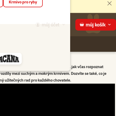
Krmivo pro ryby
Zav
můj
účet
můj
košík
Hledej
háme
Super zoo
na preventivní výživu psů a koček a na to, jak včas rozpoznat
i rozdíly mezi suchým a mokrým krmivem. Dozvíte se také, co je
lný užitečných rad pro každého chovatele.