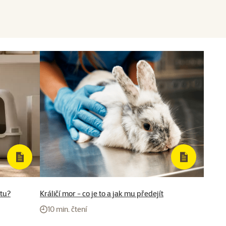
etu?
Králičí mor - co je to a jak mu předejít
10 min. čtení