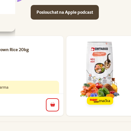
Poslouchat na Apple podcast
ní: 2
rown Rice 20kg
darma
značka
do košíku