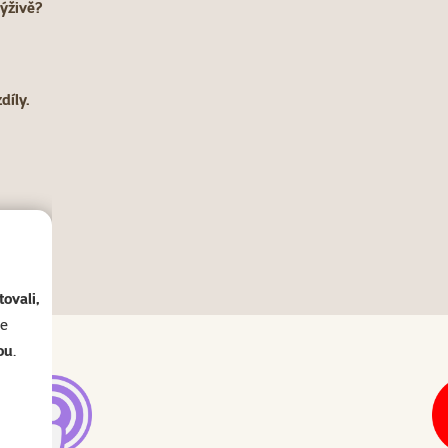
výživě?
.
díly.
ovali,
se
ou
.