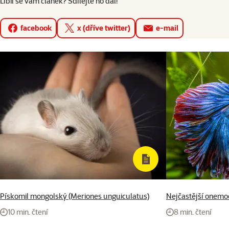
Líbil se vám článek? Sdílejte ho dál!
facebook
x (dříve twitter)
e-mail
Pískomil mongolský (Meriones unguiculatus)
Nejčastější onemo
10 min. čtení
8 min. čtení