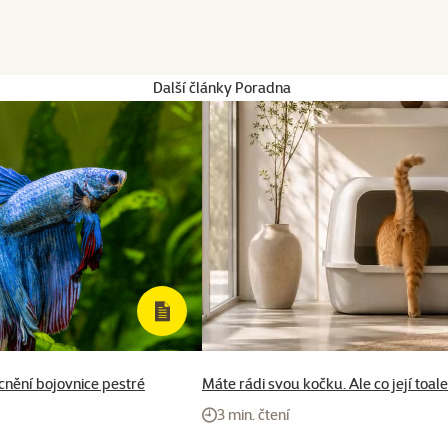
Další články Poradna
cnění bojovnice pestré
Máte rádi svou kočku. Ale co její toal
3 min. čtení