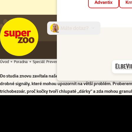
Advantix
Krm
Máte dotaz?
E-sh
Úvod
Poradna
Speciál: Preventivní výživa psů a koček: malé signály, velká
Speciál: 
Do studia znovu zavítala naše tradiční expertka na výživu MVDr. Nik
drobné signály, které mohou upozornit na větší problém. Probereme 
trichobezoár, proč kočky tvoří chlupaté „dárky“ a zda mohou granul