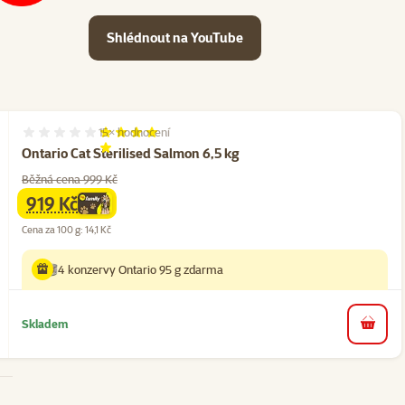
Shlédnout na YouTube
15×
hodnocení
Hodnocení 97%, počet hodnocení: 15
Ontario Cat Sterilised Salmon 6,5 kg
Běžná cena 999 Kč
919 Kč
family
cena
Cena za 100 g: 14,1 Kč
4 konzervy Ontario 95 g zdarma
Skladem
do koš