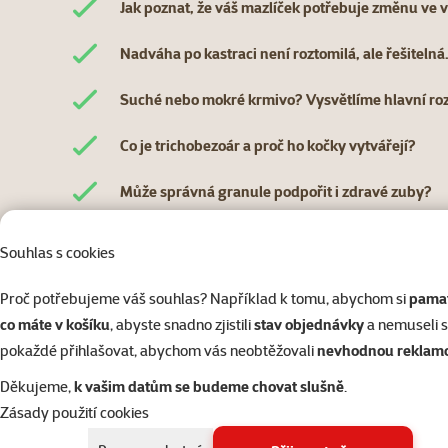
Jak poznat, že váš mazlíček potřebuje změnu ve 
Nadváha po kastraci není roztomilá, ale řešitelná
Suché nebo mokré krmivo? Vysvětlíme hlavní roz
Co je trichobezoár a proč ho kočky vytvářejí?
Může správná granule podpořit i zdravé zuby?
Souhlas s cookies
Proč potřebujeme váš souhlas? Například k tomu, abychom si
pamat
co máte v košíku
, abyste snadno zjistili
stav objednávky
a nemuseli 
pokaždé přihlašovat, abychom vás neobtěžovali
nevhodnou reklam
Děkujeme,
k vašim datům se budeme chovat slušně
.
Zásady použití cookies