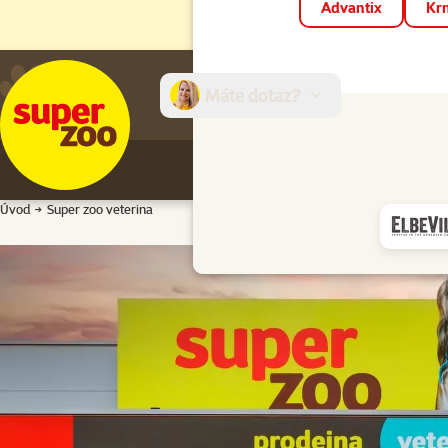
Advantix
Krm
Máte dotaz?
E-sh
Úvod
Super zoo veterina