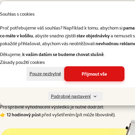
Rychlé vyhodnocení na místě
Vyšetření probíhá pomocí profesionálních přístrojů Wellion a pod d
Souhlas s cookies
❤️
Proč přijít?
Proč potřebujeme váš souhlas? Například k tomu, abychom si
pamat
Diabetes se u zvířat často projeví až ve chvíli, kdy je nemoc pokročilá
co máte v košíku
, abyste snadno zjistili
stav objednávky
a nemuseli 
Mezi nejčastější příznaky patří:
pokaždé přihlašovat, abychom vás neobtěžovali
nevhodnou reklam
zvýšená žízeň
časté močení
Děkujeme,
k vašim datům se budeme chovat slušně
.
únava
Zásady použití cookies
úbytek váhy
Pouze nezbytné
Přijmout vše
změny chuti k jídlu
Včasné vyšetření má obrovský vliv na úspěšnou léčbu.
U koček může v některých případech dokonce dojít k úplnému ústu
Podrobné nastavení
🕒
Jak se připravit?
Pro správné vyhodnocení výsledků je nutné dodržet:
👉
12 hodinový půst
před vyšetřením (pít může libovolně).