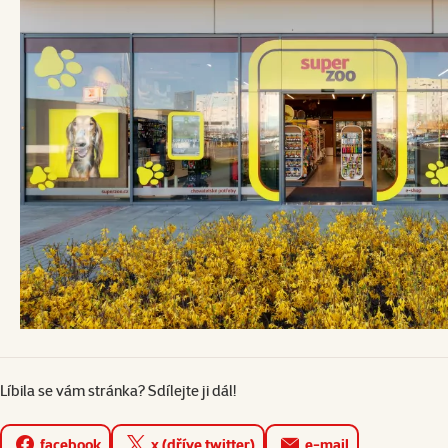
Líbila se vám stránka? Sdílejte ji dál!
facebook
x (dříve twitter)
e-mail