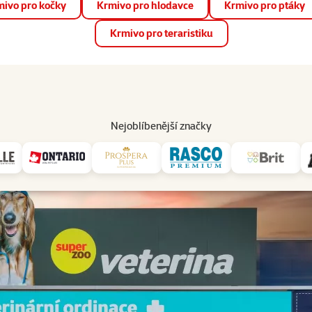
ivo pro kočky
Krmivo pro hlodavce
Krmivo pro ptáky
📱 Stáhněte si novou aplikaci Super zoo.
Více informací
Krmivo pro teraristiku
op
Akce a slevy
Prodejny
Služby
Poradna
Pomá
206
Nejoblíbenější značky
Super zoo veterina