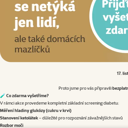
17. l
Proto jsme pro vás připravili
bezplat
🧪
Co zdarma vyšetříme?
V rámci akce provedeme kompletní základní screening diabetu:
Měření hladiny glukózy (cukru v krvi)
Stanovení ketolátek
– důležité pro rozpoznání závažnějších stavů
Rozbor moči