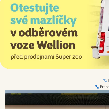
🐾 
🐾 Praha