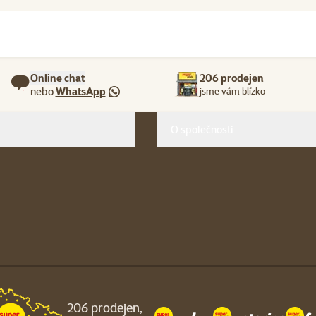
Online chat
206 prodejen
nebo
WhatsApp
jsme vám blízko
O společnosti
206 prodejen,