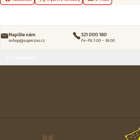
Napište nám
321 000 180
eshop@superzoo.cz
Po–Pá 7:00 – 18:00
Menu v patičce
Pro zákazníky