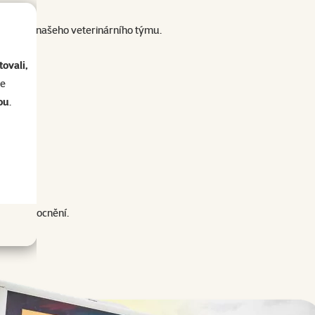
ohledem našeho veterinárního týmu.
ovali,
.
se
ou
.
pu onemocnění.