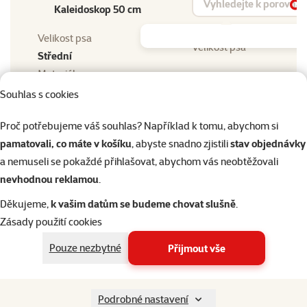
Kaleidoskop 50 cm
Vy
Velikost psa
Velikost psa
Střední
Materiál
Materiál
Bavlna, Molitan
Souhlas s cookies
Barva
Barva
Proč potřebujeme váš souhlas? Například k tomu, abychom si
Multicolor
pamatovali, co máte v košíku
, abyste snadno zjistili
stav objednávky
a nemuseli se pokaždé přihlašovat, abychom vás neobtěžovali
nevhodnou reklamou
.
Děkujeme,
k vašim datům se budeme chovat slušně
.
Zásady použití cookies
Pouze nezbytné
Přijmout vše
Podrobné nastavení