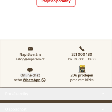
Přejít do poradny
Napište nám
321 000 180
eshop@superzoo.cz
Po–Pá 7:00 – 18:00
Online chat
206 prodejen
nebo
WhatsApp
jsme vám blízko
Menu v patičce
Pro zákazníky
O společnosti