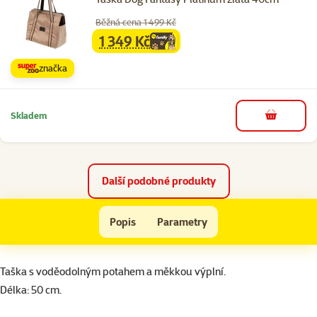
Běžná cena 1 499 Kč
1 349 Kč
family
cena
značka
Skladem
do košíku
Další podobné produkty
Taška DOG FANTASY Kaleidoskop 50 cm
Popis
Parametry
Na začátek stránky
superzoo.product.detail.content
Taška s voděodolným potahem a měkkou výplní.
Délka: 50 cm.