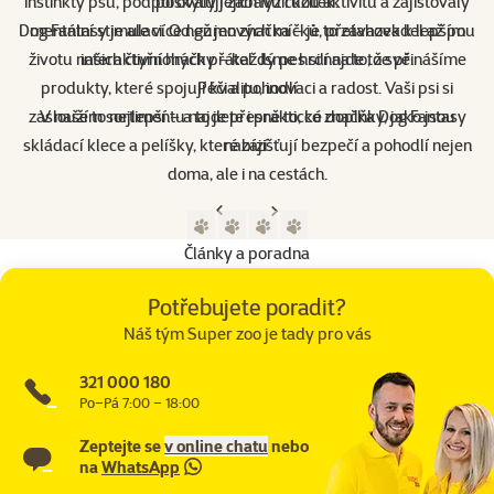
instinkty psů, podporovaly jejich fyzickou aktivitu a zajišťovaly
poskytují zábavu i užitek.
Dog Fantasy je ale více než jen značka – je to závazek k lepšímu
mentální stimulaci. Od gumových míčků, přetahovadel až po
životu našich čtyřnohých přátel. Jsme hrdí na to, že přinášíme
interaktivní hračky – každý pes si najde to své.
produkty, které spojují kvalitu, inovaci a radost. Vaši psi si
Péči a pohodlí
zaslouží to nejlepší – a to je přesně to, co značka Dog Fantasy
V našem sortimentu najdete i praktické doplňky, jako jsou
skládací klece a pelíšky, které zajišťují bezpečí a pohodlí nejen
nabízí.
doma, ale i na cestách.
Předchozí strana
Následující strana
Přejít na stranu 1
Přejít na stranu 2
Přejít na stranu 3
Přejít na stranu 4
Články a poradna
Potřebujete poradit?
Náš tým Super zoo je tady pro vás
321 000 180
Po–Pá 7:00 – 18:00
Zeptejte se
v online chatu
nebo
na
WhatsApp