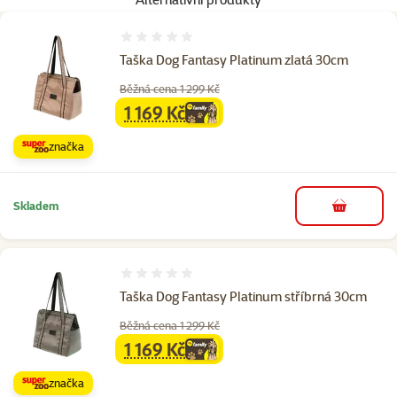
Hodnocení 0%
Taška Dog Fantasy Platinum zlatá 30cm
Běžná cena 1 299 Kč
1 169 Kč
family
cena
značka
Skladem
do košíku
Hodnocení 0%
Taška Dog Fantasy Platinum stříbrná 30cm
Běžná cena 1 299 Kč
1 169 Kč
family
cena
značka