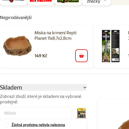
značky
Nejprodávanější
Miska na krmení Repti
Planet 11x8,7x2,8cm
149 Kč
do košíku
Parametrický filtr
Vybrané filtry
Skladem
Zobrazí zboží, které je skladem na vybrané
prodejně.
Produkty v kateg
Žádná prodejna nebyla nalezena