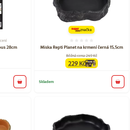
značka
cení
í 40%, počet hodnocení: 3
Hodnocení 0%
mbus 28cm
Miska Repti Planet na krmení černá 15,5cm
Běžná cena 249 Kč
229 Kč
family
cena
Skladem
do košíku
do koš