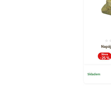
Napáj
Sleva
-25 %
Skladem