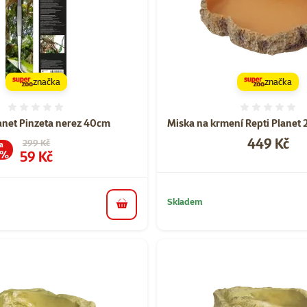
značka
značka
Hodnocení 0%
Hodnoce
lanet Pinzeta nerez 40cm
Miska na krmení Repti Planet 
Cena
449 Kč
Původní cena
299 Kč
a
Cena
59 Kč
 %
Skladem
do košíku