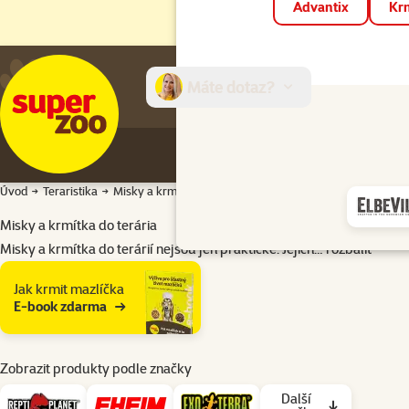
Advantix
Krm
Máte dotaz?
E-sh
Úvod
Teraristika
Misky a krmítka
Misky a krmítka do terária
Misky a krmítka do terárií nejsou jen praktické. Jejich…
rozbalit
Podkategorie
Jak krmit mazlíčka
E-book zdarma
Zobrazit produkty podle značky
Další