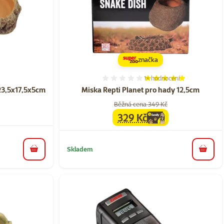
značka
1×
hodnocení
ní 0%
Hodnocení 100%, počet ho
23,5x17,5x5cm
Miska Repti Planet pro hady 12,5cm
Běžná cena 349 Kč
329 Kč
family
cena
Skladem
do košíku
do koš