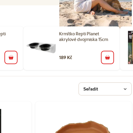
pti
Krmítko Repti Planet
akrylové dvojmiska 15cm
189 Kč
do košíku
do košíku
Seřadit