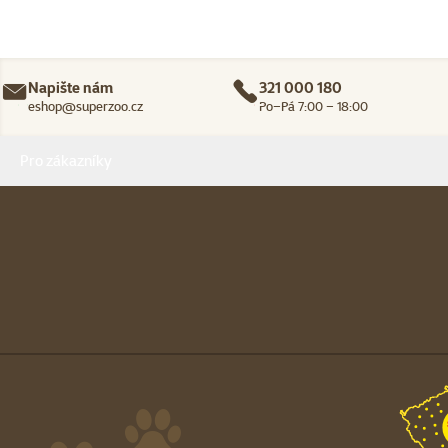
Napište nám
321 000 180
eshop@superzoo.cz
Po–Pá 7:00 – 18:00
Menu v patičce
Pro zákazníky