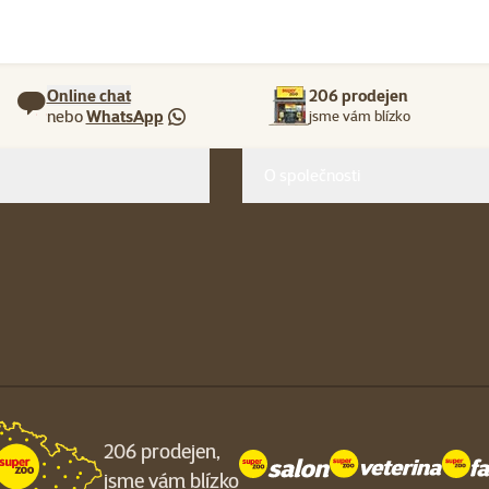
Online chat
206 prodejen
nebo
WhatsApp
jsme vám blízko
O společnosti
206 prodejen,
jsme vám blízko