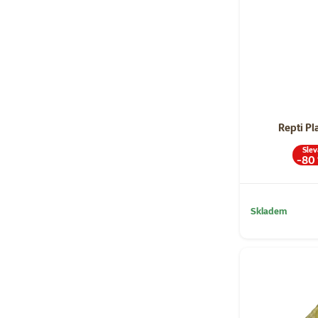
Repti P
Slev
-80
Skladem