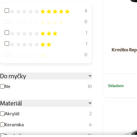
Hodnocení 100%
6
Hodnocení 80%
0
Hodnocení 60%
1
Hodnocení 40%
1
Krmítko Rep
Hodnocení 20%
0
Do myčky
Skladem
Ne
10
Materiál
Akrylát
2
Keramika
4
Pryskyřice
12