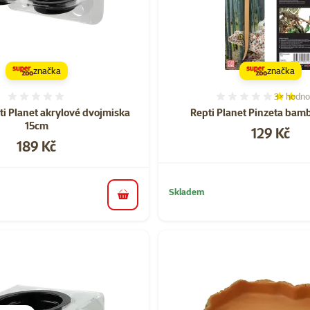
značka
značka
3×
hodno
Hodnocení 0%
Hodnocen
ti Planet akrylové dvojmiska
Repti Planet Pinzeta ba
15cm
Cena
129 Kč
Cena
189 Kč
Skladem
do košíku