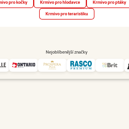
ivo pro kočky
Krmivo pro hlodavce
Krmivo pro ptáky
📱 Stáhněte si novou aplikaci Super zoo.
Více informací
Krmivo pro teraristiku
op
Akce a slevy
Prodejny
Služby
Poradna
Pomá
206
Nejoblíbenější značky