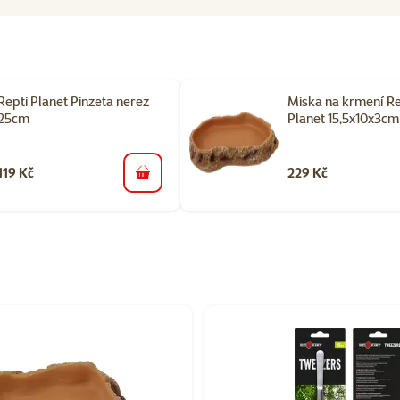
Repti Planet Pinzeta nerez
Miska na krmení Re
25cm
Planet 15,5x10x3cm
119 Kč
229 Kč
do košíku
orii Misky a krmítka do terária