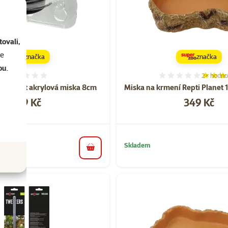
ovali,
se
značka
značka
ou
.
2×
hodno
Hodnocení 0%
Hodnocen
ti Planet akrylová miska 8cm
Miska na krmení Repti Planet 
Cena
Cena
149 Kč
349 Kč
Skladem
do košíku