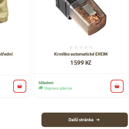
ní 0%
Hodnocení 0%
třední
Krmítko automatické EHEIM
Cena
1 599 Kč
Skladem
Doprava zdarma
do koš
do košíku
Další stránka