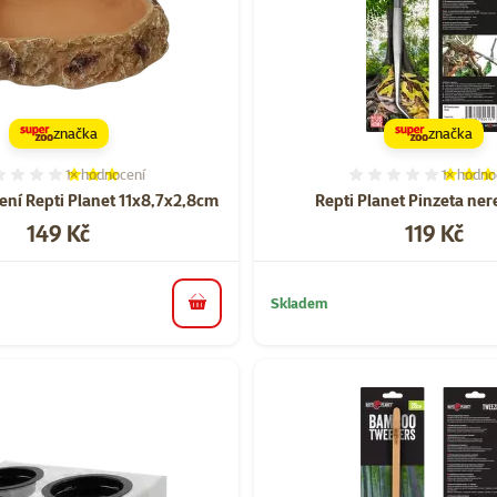
značka
značka
1×
hodnocení
1×
hodno
Hodnocení 60%, počet hodnocení: 1
Hodnocen
ení Repti Planet 11x8,7x2,8cm
Repti Planet Pinzeta ne
Cena
Cena
149 Kč
119 Kč
Skladem
do košíku