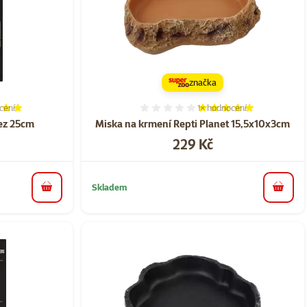
značka
cení
1×
hodnocení
í 100%, počet hodnocení: 1
Hodnocení 100%, počet ho
rez 25cm
Miska na krmení Repti Planet 15,5x10x3cm
Cena
229 Kč
Skladem
do košíku
do koš