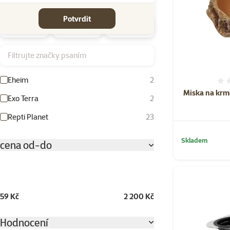
Značky
Potvrdit
Filtrujte značky psaním
Eheim
2
Miska na krm
Exo Terra
2
Repti Planet
23
Skladem
cena od-do
59 Kč
2 200 Kč
Hodnocení