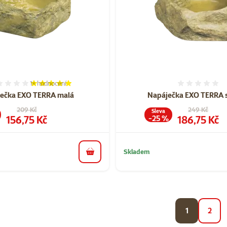
1×
hodnocení
Hodnocení 100%, počet hodnocení: 1
Hodnoce
ečka EXO TERRA malá
Napáječka EXO TERRA s
Původní cena
Původní cena
209 Kč
249 Kč
Sleva
Cena
Cena
156,75 Kč
186,75 Kč
-25 %
Skladem
do košíku
1
2