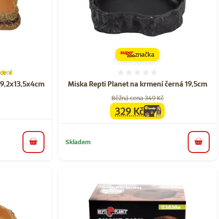
značka
cení
í 90%, počet hodnocení: 2
Hodnocení 0%
19,2x13,5x4cm
Miska Repti Planet na krmení černá 19,5cm
Běžná cena 349 Kč
329 Kč
family
cena
Skladem
do košíku
do koš