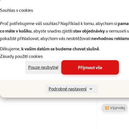
Souhlas s cookies
Barva
Proč potřebujeme váš souhlas? Například k tomu, abychom si
pamat
Béžová
Hnědá
Přírodní
Tmavě hnědá
Černá
co máte v košíku
, abyste snadno zjistili
stav objednávky
a nemuseli 
Produkty v akci
pokaždé přihlašovat, abychom vás neobtěžovali
nevhodnou reklam
Novinky
10
Děkujeme,
k vašim datům se budeme chovat slušně
.
Krmítko Rep
Výprodej
1
Zásady použití cookies
Chytrá domácnost
2
Pouze nezbytné
Přijmout vše
Výprodej 50 %
3
Skladem
Mezinárodní den hadů
25
Podrobné nastavení
💥 Výprodej