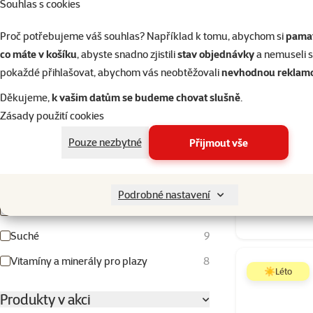
Souhlas s cookies
Proč potřebujeme váš souhlas? Například k tomu, abychom si
pamat
co máte v košíku
, abyste snadno zjistili
stav objednávky
a nemuseli 
100ml
1258ml
pokaždé přihlašovat, abychom vás neobtěžovali
nevhodnou reklam
Typ krmiva
Děkujeme,
k vašim datům se budeme chovat slušně
.
Zásady použití cookies
Doplňkové krmivo pro hmyzožravé plazy
1
Repti Plane
Pouze nezbytné
Doplňkové krmivo pro plazy živící se
2
Přijmout vše
nektarem
Doplňkové krmivo pro všežravé plazy
1
Podrobné nastavení
Směs
1
Skladem
Suché
9
Vitamíny a minerály pro plazy
8
☀️Léto
Produkty v akci