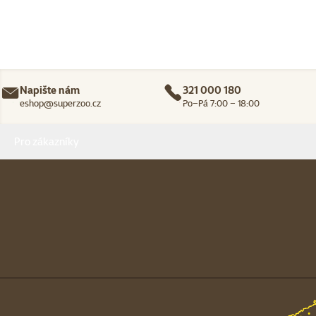
Napište nám
321 000 180
eshop@superzoo.cz
Po–Pá 7:00 – 18:00
Menu v patičce
Pro zákazníky