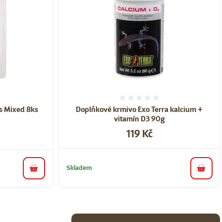
ní 0%
Hodnocení 0%
ts Mixed 8ks
Doplňkové krmivo Exo Terra kalcium +
vitamín D3 90g
Cena
119 Kč
Skladem
do košíku
do koš