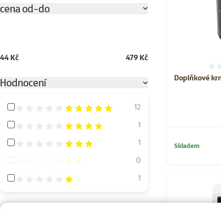
cena od-do
44 Kč
479 Kč
Doplňkové krm
Hodnocení
Hodnocení 100%
12
Hodnocení 80%
1
Hodnocení 60%
1
Skladem
Hodnocení 40%
0
Hodnocení 20%
1
Objem