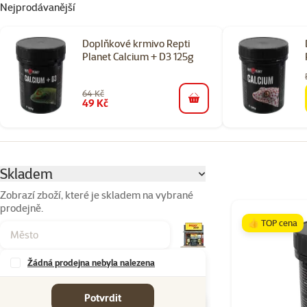
Nejprodávanější
Doplňkové krmivo Repti
Planet Calcium + D3 125g
64 Kč
49 Kč
do košíku
Parametrický filtr
Vybrané filtry
Skladem
Zobrazí zboží, které je skladem na vybrané
prodejně.
Produkty v katego
👍 TOP cena
Žádná prodejna nebyla nalezena
Značky
Potvrdit