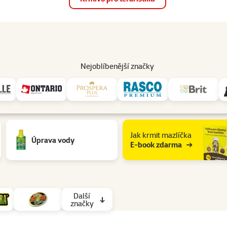
op
Akce a slevy
Prodejny
Služby
Poradna
Pomá
206
Nejoblíbenější značky
Jak krmit mazlíčka
Úprava vody
E-book zdarma
Další
značky