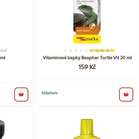
značka
cení
1×
hodnocení
í 20%, počet hodnocení: 1
Hodnocení 100%, počet ho
0ml
Vitaminové kapky Beaphar Turtle Vit 20 ml
Cena
159 Kč
Skladem
do koš
do košíku