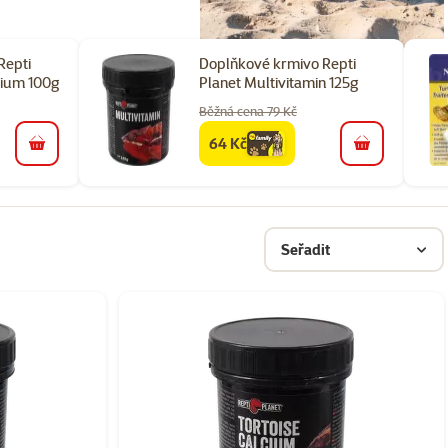
Repti
Doplňkové krmivo Repti
cium 100g
Planet Multivitamin 125g
Běžná cena 79 Kč
64 Kč
family
cena
do košíku
do košíku
Seřadit