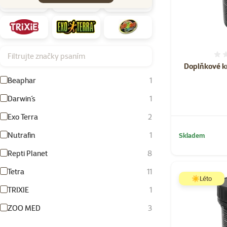
Filtrujte značky psaním
Doplňkové kr
Beaphar
1
Darwin´s
1
Exo Terra
2
Nutrafin
1
Skladem
Repti Planet
8
Tetra
11
☀️Léto
TRIXIE
1
ZOO MED
3