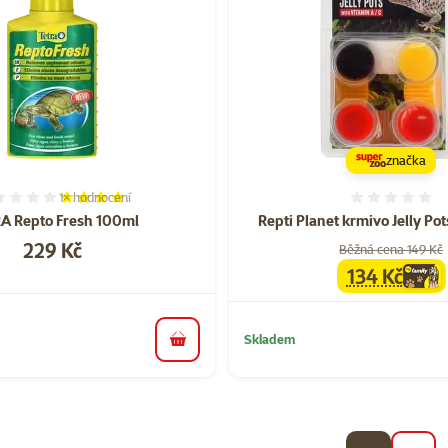
značka
1×
hodnocení
Hodnocení 80%, počet hodnocení: 1
Hodnoce
A Repto Fresh 100ml
Repti Planet krmivo Jelly Po
Cena
229 Kč
Běžná cena 149 Kč
134 Kč
family
cena
Skladem
do košíku