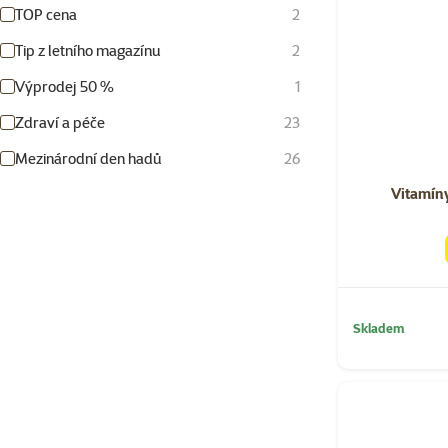
TOP cena
2
Tip z letního magazínu
2
Výprodej 50 %
1
Zdraví a péče
23
Mezinárodní den hadů
26
Vitamín
Skladem