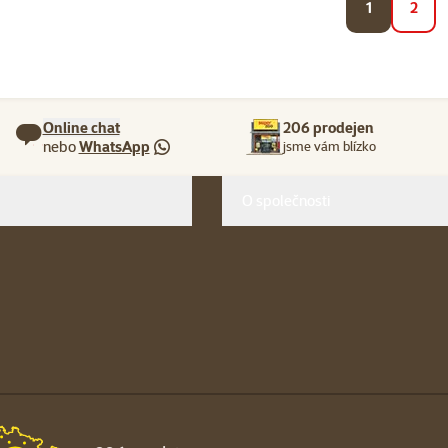
1
2
Online chat
206 prodejen
nebo
WhatsApp
jsme vám blízko
O společnosti