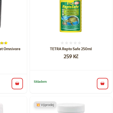
cení
í 100%, počet hodnocení: 2
Hodnocení 0%
net Omnivore
TETRA Repto Safe 250ml
Cena
259 Kč
a
Skladem
do koš
do košíku
💥 Výprodej