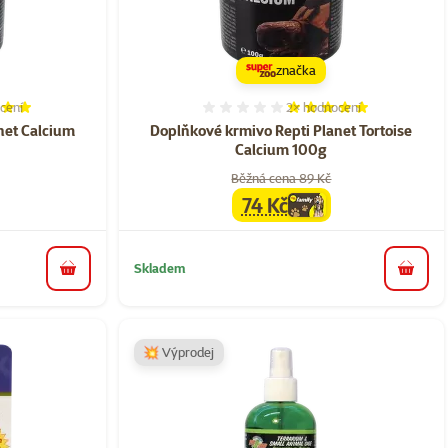
značka
cení
2×
hodnocení
í 100%, počet hodnocení: 7
Hodnocení 100%, počet ho
net Calcium
Doplňkové krmivo Repti Planet Tortoise
Calcium 100g
Běžná cena 89 Kč
74 Kč
a
family
cena
Skladem
do košíku
do koš
💥 Výprodej