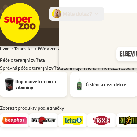
Máte dotaz?
E-sh
Úvod
Teraristika
Péče a zdraví
Péče o terarijní zvířata
Správná péče o terarijní zvířata zahrnuje mnohem víc než…
rozbalit
Podkategorie
Doplňkové krmivo a
Čištění a dezinfekce
vitamíny
Zobrazit produkty podle značky