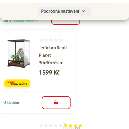
Podrobné nastavení
Skladem
do košíku
Doprava zdarma
Hodnocení 0%
Terárium Repti
Planet
30x30x45cm
Cena
1 599 Kč
značka
Skladem
do košíku
1×
Hodnocení 80%, počet hodnocení: 1
hodnocení