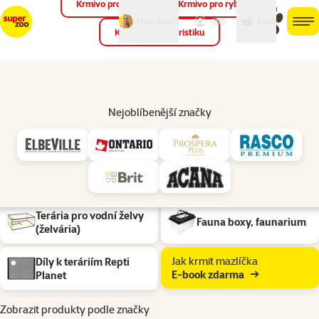
Krmivo pro ptáky
Krmivo pro ryby
můj
můj
Máte dotaz?
košík
účet
men
Krmivo pro teraristiku
Hled
Teraristika
Terária
Nejoblíbenější značky
Pokud zvažujete chov agamy, suchozemské želvy, hada nebo…
rozbalit
Podkategorie
Klasická
Sestavitelná
Terária pro vodní želvy
Fauna boxy, faunarium
(želvária)
Jak krmit mazlíčka
Díly k teráriím Repti
E-book zdarma
Planet
Zobrazit produkty podle značky