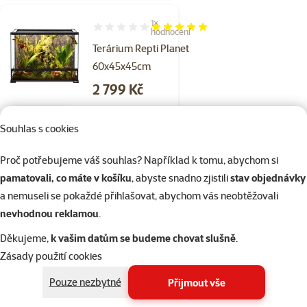
1×
Hodnocení 100%, počet hodnocení: 1
hodnocení
Terárium Repti Planet
60x45x45cm
Cena
2 799 Kč
značka
Souhlas s cookies
Proč potřebujeme váš souhlas? Například k tomu, abychom si
Skladem
do košíku
pamatovali, co máte v košíku
, abyste snadno zjistili
stav objednávky
a nemuseli se pokaždé přihlašovat, abychom vás neobtěžovali
1×
nevhodnou reklamou
.
Hodnocení 100%, počet hodnocení: 1
hodnocení
Terárium Repti Planet
Děkujeme,
k vašim datům se budeme chovat slušně
.
60x45x90cm
Zásady použití cookies
Cena
4 399 Kč
Pouze nezbytné
Přijmout vše
značka