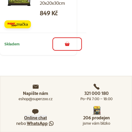
20x20x30cm
Cena
849 Kč
značka
Skladem
do košíku
Napište nám
321 000 180
eshop@superzoo.cz
Po–Pá 7:00 – 18:00
Online chat
206 prodejen
nebo
WhatsApp
jsme vám blízko