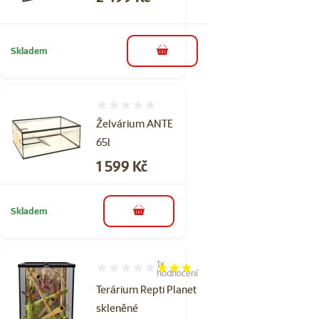
Skladem
do košíku
Hodnocení 0%
Želvárium ANTE
65l
Cena
1 599 Kč
Skladem
do košíku
1×
Hodnocení 60%, počet hodnocení: 1
hodnocení
Terárium Repti Planet
skleněné