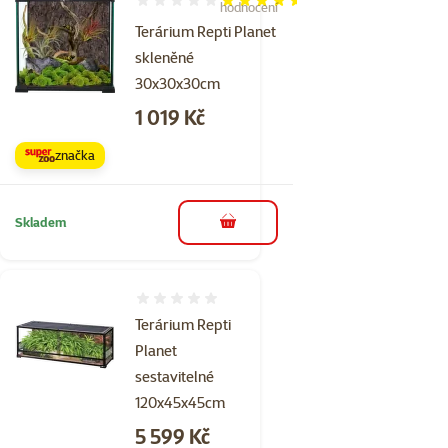
Hodnocení 90%, počet hodnocení: 2
hodnocení
Terárium Repti Planet
skleněné
30x30x30cm
Cena
1 019 Kč
značka
Skladem
do košíku
Hodnocení 0%
Terárium Repti
Planet
sestavitelné
120x45x45cm
Cena
5 599 Kč