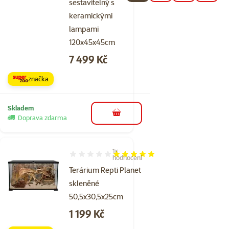
sestavitelný s
keramickými
lampami
120x45x45cm
Cena
7 499 Kč
značka
Skladem
do košíku
Doprava zdarma
1×
Hodnocení 100%, počet hodnocení: 1
hodnocení
Terárium Repti Planet
skleněné
50,5x30,5x25cm
Cena
1 199 Kč