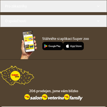
Menu v patičce
Pro zákazníky
O společnosti
Stáhněte si aplikaci Super zoo
206 prodejen,
jsme vám blízko