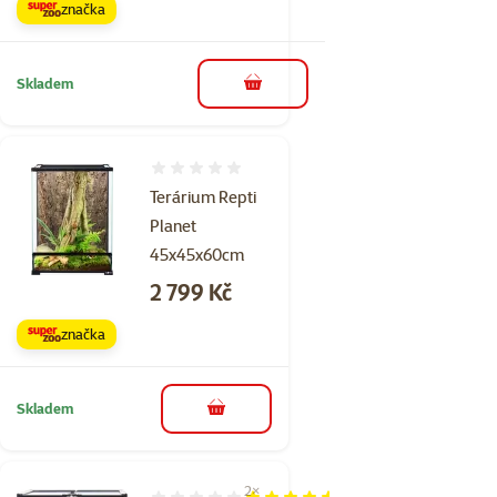
značka
Skladem
do košíku
Hodnocení 0%
Terárium Repti
Planet
45x45x60cm
Cena
2 799 Kč
značka
Skladem
do košíku
2×