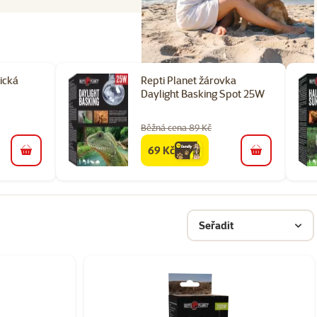
ická
Repti Planet žárovka
Daylight Basking Spot 25W
Běžná cena 89 Kč
69 Kč
family
cena
do košíku
do košíku
Seřadit