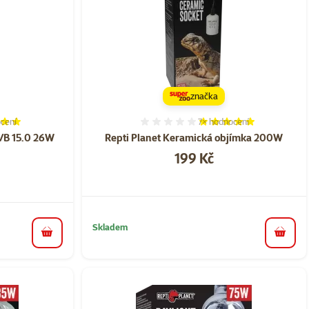
značka
cení
7×
hodnocení
í 100%, počet hodnocení: 8
Hodnocení 100%, počet ho
UVB 15.0 26W
Repti Planet Keramická objímka 200W
Cena
199 Kč
Skladem
do koš
do košíku