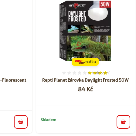
značka
1×
hodnocení
ní 0%
Hodnocení 80%, počet hod
t-Fluorescent
Repti Planet žárovka Daylight Frosted 50W
Cena
84 Kč
Skladem
do koš
do košíku