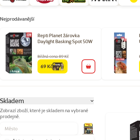
Nejprodávanější
Repti Planet žárovka
Daylight Basking Spot 50W
Běžná cena 89 Kč
69 Kč
family
cena
do košíku
Parametrický filtr
Vybrané filtry
Skladem
Zobrazí zboží, které je skladem na vybrané
prodejně.
Produkty v katego