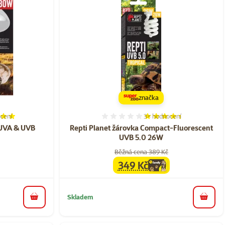
značka
cení
3×
hodnocení
í 100%, počet hodnocení: 4
Hodnocení 87%, počet hod
 UVA & UVB
Repti Planet žárovka Compact-Fluorescent
UVB 5.0 26W
Běžná cena 389 Kč
349 Kč
family
cena
Skladem
do košíku
do koš