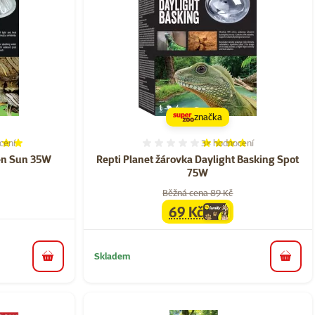
značka
cení
3×
hodnocení
í 100%, počet hodnocení: 1
Hodnocení 73%, počet hod
gen Sun 35W
Repti Planet žárovka Daylight Basking Spot
75W
Běžná cena 89 Kč
69 Kč
family
cena
Skladem
do košíku
do koš