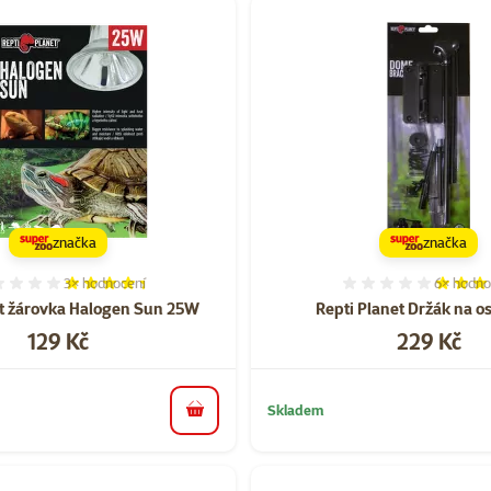
značka
značka
3×
hodnocení
6×
hodno
Hodnocení 87%, počet hodnocení: 3
Hodnocen
et žárovka Halogen Sun 25W
Repti Planet Držák na os
Cena
Cena
129 Kč
229 Kč
Skladem
do košíku