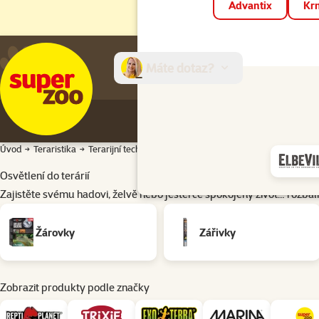
Advantix
Krm
Máte dotaz?
E-sh
Úvod
Teraristika
Terarijní technika
Osvětlení do terárií
Osvětlení do terárií
Zajistěte svému hadovi, želvě nebo ještěrce spokojený život…
rozbali
Podkategorie
Žárovky
Zářivky
Zobrazit produkty podle značky