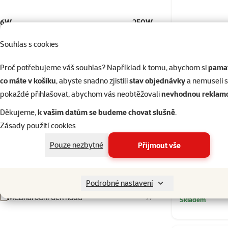
6W
250W
Souhlas s cookies
Délka
Proč potřebujeme váš souhlas? Například k tomu, abychom si
pamat
co máte v košíku
, abyste snadno zjistili
stav objednávky
a nemuseli 
pokaždé přihlašovat, abychom vás neobtěžovali
nevhodnou reklam
30cm
180cm
Děkujeme,
k vašim datům se budeme chovat slušně
.
Produkty v akci
Zásady použití cookies
Repti Planet
Výprodej
8
Pouze nezbytné
Přijmout vše
Tip z letního magazínu
8
Výprodej 50 %
18
Podrobné nastavení
Mezinárodní den hadů
77
Skladem