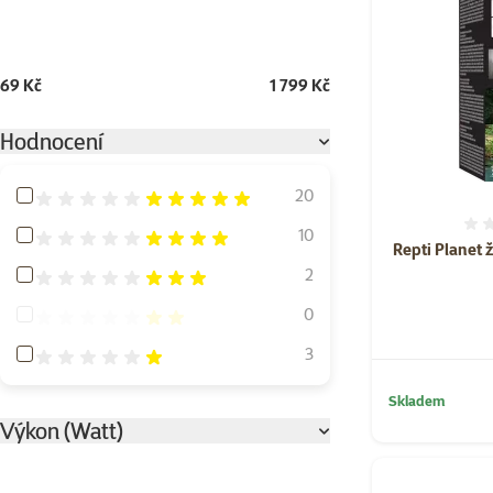
69 Kč
1 799 Kč
Hodnocení
Hodnocení 100%
20
Hodnocení 80%
10
Repti Planet 
Hodnocení 60%
2
Hodnocení 40%
0
Hodnocení 20%
3
Skladem
Výkon (Watt)