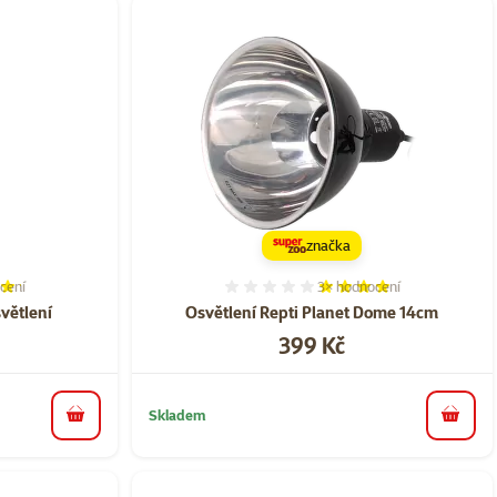
značka
cení
3×
hodnocení
í 83%, počet hodnocení: 6
Hodnocení 80%, počet ho
větlení
Osvětlení Repti Planet Dome 14cm
Cena
399 Kč
Skladem
do košíku
do koš