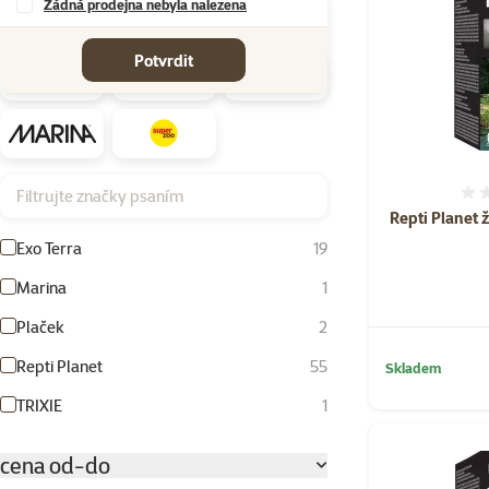
Žádná prodejna nebyla nalezena
Značky
Potvrdit
Filtrujte značky psaním
Repti Planet 
Exo Terra
19
Marina
1
Plaček
2
Repti Planet
55
Skladem
TRIXIE
1
cena od-do