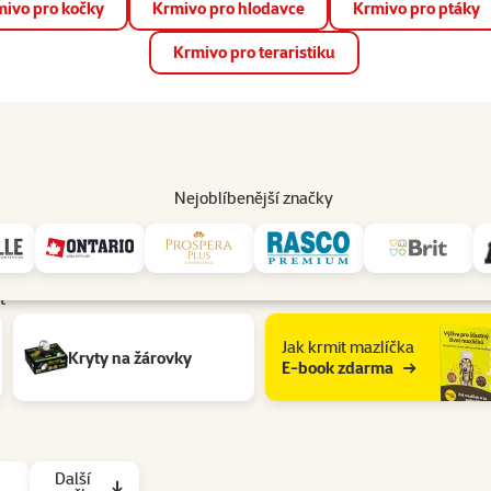
ivo pro kočky
Krmivo pro hlodavce
Krmivo pro ptáky
📱 Stáhněte si novou aplikaci Super zoo.
Více informací
Krmivo pro teraristiku
op
Akce a slevy
Prodejny
Služby
Poradna
Pomá
206
Nejoblíbenější značky
t
Jak krmit mazlíčka
Kryty na žárovky
E-book zdarma
Další