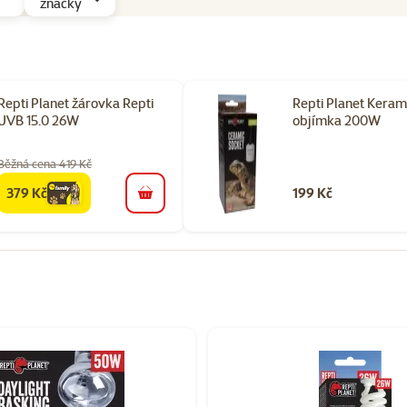
značky
Repti Planet žárovka Repti
Repti Planet Keram
UVB 15.0 26W
objímka 200W
Běžná cena 419 Kč
379 Kč
199 Kč
family
cena
do košíku
rii Osvětlení do terárií