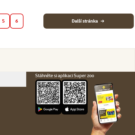
5
6
Další stránka
Stáhněte si aplikaci Super zoo