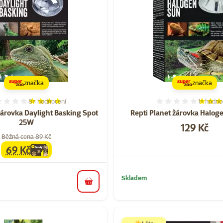
značka
značka
8×
hodnocení
1×
hodno
Hodnocení 75%, počet hodnocení: 8
Hodnocen
žárovka Daylight Basking Spot
Repti Planet žárovka Halo
25W
Cena
129 Kč
Běžná cena 89 Kč
69 Kč
family
cena
Skladem
do košíku