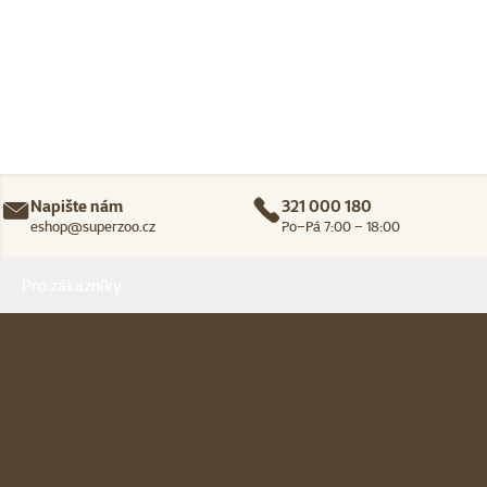
Napište nám
321 000 180
eshop@superzoo.cz
Po–Pá 7:00 – 18:00
Menu v patičce
Pro zákazníky