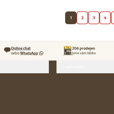
1
2
3
4
Online chat
206 prodejen
nebo
WhatsApp
jsme vám blízko
O společnosti