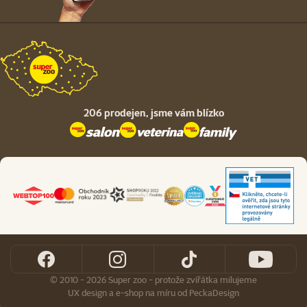
206 prodejen,
jsme vám blízko
© 2010 - 2026 Super zoo - protože zvířátka milujeme
UX design
a
e-shop na míru
od
PeckaDesign