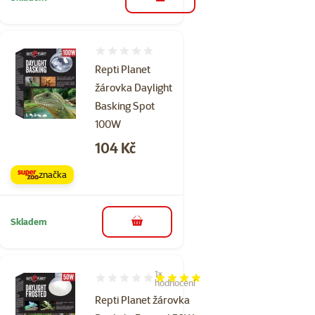
do košíku
Hodnocení 0%
Repti Planet
žárovka Daylight
Basking Spot
100W
Cena
104 Kč
značka
Skladem
do košíku
1×
Hodnocení 80%, počet hodnocení: 1
hodnocení
Repti Planet žárovka