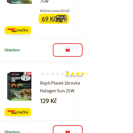
75W
Běžná cena 89 Kč
69 Kč
family
cena
značka
Skladem
do košíku
3×
Hodnocení 87%, počet hodnocení: 3
hodnocení
Repti Planet žárovka
Halogen Sun 25W
Cena
129 Kč
značka
Skladem