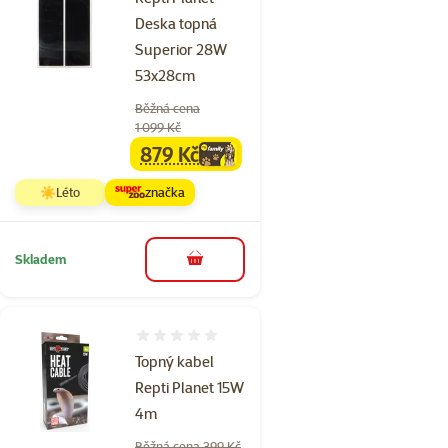
Deska topná
Superior 28W
53x28cm
Běžná cena
1 099 Kč
879 Kč
family
cena
☀️Léto
značka
Skladem
do košíku
Hodnocení 0%
Topný kabel
Repti Planet 15W
4m
Běžná cena 399 Kč