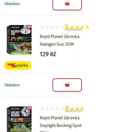
Skladem
do košíku
1×
Hodnocení 100%, počet hodnocení: 1
hodnocení
Repti Planet žárovka
Halogen Sun 35W
Cena
129 Kč
značka
Skladem
do košíku
3×
Hodnocení 73%, počet hodnocení: 3
hodnocení
Repti Planet žárovka
Daylight Basking Spot