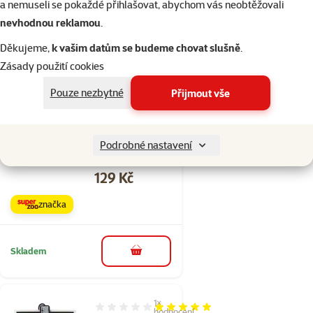
a nemuseli se pokaždé přihlašovat, abychom vás neobtěžovali
nevhodnou reklamou
.
Skladem
do košíku
Děkujeme,
k vašim datům se budeme chovat slušně
.
Zásady použití cookies
Hodnocení 0%
Pouze nezbytné
Přijmout vše
Repti Planet
žárovka Daylight
Basking Spot
Podrobné nastavení
150W
Cena
129 Kč
značka
Skladem
do košíku
1×
Hodnocení 100%, počet hodnocení: 1
hodnocení