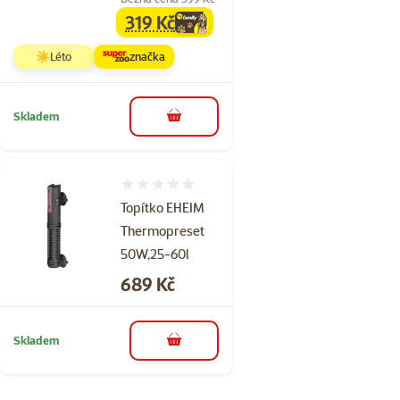
319 Kč
family
cena
☀️Léto
značka
Skladem
do košíku
Hodnocení 0%
Topítko EHEIM
Thermopreset
50W,25-60l
Cena
689 Kč
Skladem
do košíku