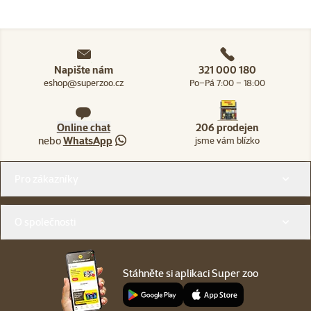
Napište nám
321 000 180
eshop@superzoo.cz
Po–Pá 7:00 – 18:00
Online chat
206 prodejen
nebo
WhatsApp
jsme vám blízko
Menu v patičce
Pro zákazníky
O společnosti
Stáhněte si aplikaci Super zoo