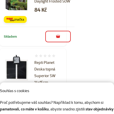
Daylight Frosted 50W
Cena
84 Kč
značka
Skladem
do košíku
Hodnocení 0%
Repti Planet
Deska topná
Superior 5W
14x15cm
Souhlas s cookies
Běžná cena 499 Kč
399 Kč
family
cena
Proč potřebujeme váš souhlas? Například k tomu, abychom si
☀️Léto
značka
pamatovali, co máte v košíku
, abyste snadno zjistili
stav objednávky