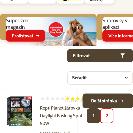
Aktuální akce
Super zoo
Suprovky v
magazín
aplikaci
Prolistovat
Více informa
Parametrický filtr
Vybrané filtry
Produkty v kategorii Topné žárovky, kameny a topení do terárií
Filtrovat
Seřadit
5×
Hodnocení 68%, počet hodnocení: 5
Další stránka
hodnocení
Repti Planet žárovka
Daylight Basking Spot
1
2
50W
Běžná cena 89 Kč