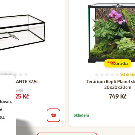
značka
1×
hodno
Hodnocení 0%
Hodnocen
lvárium ANTE 37,5l
Terárium Repti Planet s
20x20x20cm
Původní cena
1 199 Kč
Cena
Cena
899,25 Kč
749 Kč
ovali,
se
Skladem
ou
.
do košíku