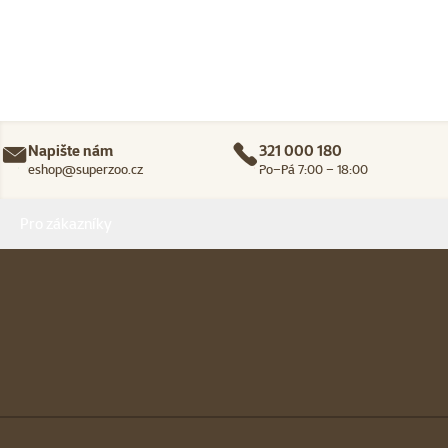
Napište nám
321 000 180
eshop@superzoo.cz
Po–Pá 7:00 – 18:00
Menu v patičce
Pro zákazníky