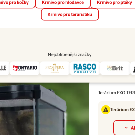
ivo pro kočky
Krmivo pro hlodavce
Krmivo pro ptáky
📱 Stáhněte si novou aplikaci Super zoo.
Více informací
Krmivo pro teraristiku
op
Akce a slevy
Prodejny
Služby
Poradna
Pomá
206
Nejoblíbenější značky
20 x 20 x 30 cm
Terárium EXO TER
Terárium EX
Al