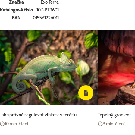
Značka
Exo Terra
Katalogové číslo
107-PT2601
EAN
015561226011
Jak správně regulovat vlhkost v teráriu
Tepelný gradient
10 min. čtení
8 min. čtení