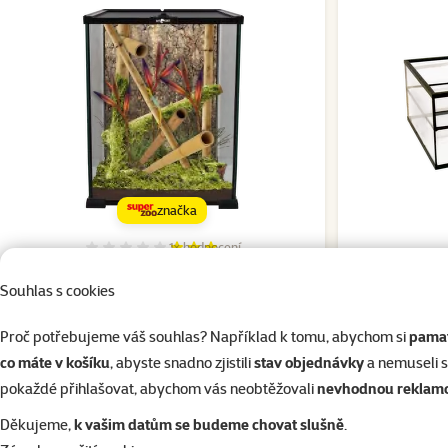
značka
1×
hodnocení
Hodnocení 60%, počet hodnocení: 1
Terárium Repti Planet skleněné
Že
20x20x30cm
Souhlas s cookies
Sleva
Cena
849 Kč
-25 %
Proč potřebujeme váš souhlas? Například k tomu, abychom si
pamat
co máte v košíku
, abyste snadno zjistili
stav objednávky
a nemuseli 
Skladem
Skladem
pokaždé přihlašovat, abychom vás neobtěžovali
nevhodnou reklam
do košíku
Děkujeme,
k vašim datům se budeme chovat slušně
.