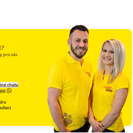
t?
y pro vás
line chatu
App
íru
ultaci