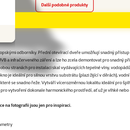
Další podobné produkty
 evropskými odborníky. Přední otevírací dveře umožňují snadný příst
UVB a infračerveného záření a lze ho zcela demontovat pro snadný pří
 obou stranách pro instalaci skal vydávajících tepelné vlny, vodopádů,
 je ideální pro silnou vrstvu substrátu (plazi žijící v děrách), vodn
které se snadno řeže. Vytváří vícerozměrnou lokalitu ideální pro šplh
a, pro vytvoření dokonale harmonického prostředí, ať už je vlhké nebo
na fotografii jsou jen pro inspiraci.
ametry