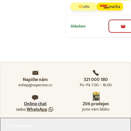
☀️Léto
značka
Skladem
do 
Napište nám
321 000 180
eshop@superzoo.cz
Po–Pá 7:00 – 18:00
Online chat
206 prodejen
nebo
WhatsApp
jsme vám blízko
Menu v patičce
Pro zákazníky