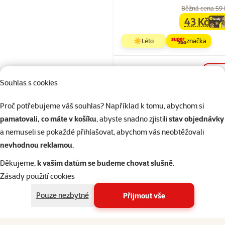
Běžná cena 59
43 Kč
family
ce
☀️Léto
značka
Skladem
Souhlas s cookies
Proč potřebujeme váš souhlas? Například k tomu, abychom si
Hodnocení 10
pamatovali, co máte v košíku
, abyste snadno zjistili
stav objednávky
Klec BIRD JE
a nemuseli se pokaždé přihlašovat, abychom vás neobtěžovali
Rozela pozin
nevhodnou reklamou
.
vínová
Děkujeme,
k vašim datům se budeme chovat slušně
.
Běžná cena 1 7
Zásady použití cookies
1 565 Kč
family
ce
Pouze nezbytné
Přijmout vše
☀️Léto
značka