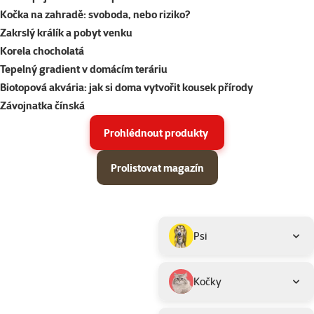
Kočka na zahradě: svoboda, nebo riziko?
Zakrslý králík a pobyt venku
Korela chocholatá
Tepelný gradient v domácím teráriu
Biotopová akvária: jak si doma vytvořit kousek přírody
Závojnatka čínská
Prohlédnout produkty
Prolistovat magazín
Parametrický filtr
Vybrané filtry
Produkty v akci Super zoo magazín léto 2026
Podkategorie
Psi
Kočky