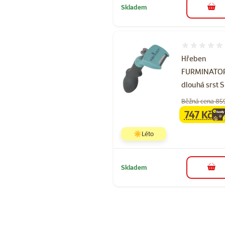
Skladem
do 
Hodnocení 
Hřeben
FURMINATO
dlouhá srst S
Běžná cena 85
747 Kč
family
ce
☀️Léto
Skladem
do 