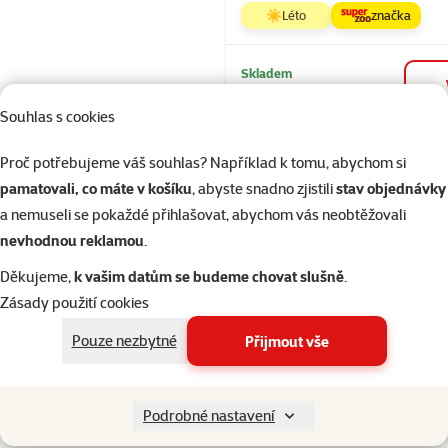
☀️Léto
značka
Skladem
Doprava zdarma
Souhlas s cookies
Proč potřebujeme váš souhlas? Například k tomu, abychom si
Hodnocení 
Bidýlko Bird
pamatovali, co máte v košíku
, abyste snadno zjistili
stav objednávky
Jewel závěsn
a nemuseli se pokaždé přihlašovat, abychom vás neobtěžovali
24,5cm
nevhodnou reklamou
.
Běžná cena 74
Děkujeme,
k vašim datům se budeme chovat slušně
.
55 Kč
family
ce
Zásady použití cookies
☀️Léto
značka
Pouze nezbytné
Přijmout vše
Skladem
do 
Podrobné nastavení