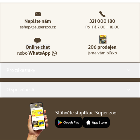
Napište nám
321 000 180
eshop@superzoo.cz
Po–Pá 7:00 – 18:00
Online chat
206 prodejen
nebo
WhatsApp
jsme vám blízko
Menu v patičce
Pro zákazníky
O společnosti
Stáhněte si aplikaci Super zoo