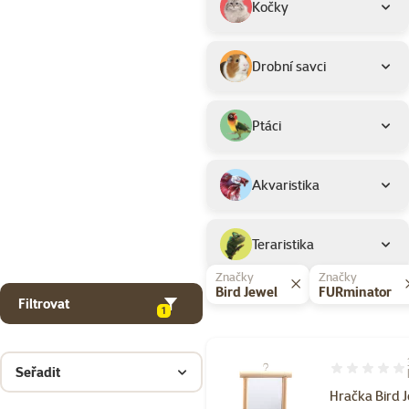
Kočky
Drobní savci
Ptáci
Akvaristika
Teraristika
Značky
Značky
Bird Jewel
FURminator
Filtrovat
1
Seřadit
Hodnocení 10
Hračka Bird 