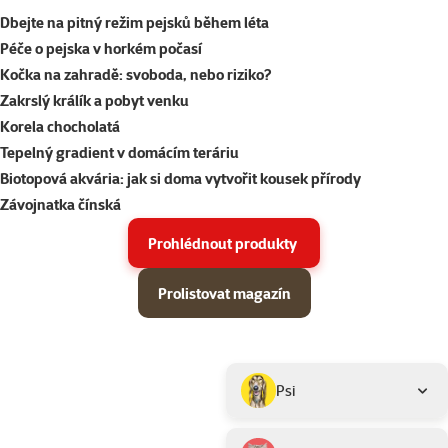
Dbejte na pitný režim pejsků během léta
Péče o pejska v horkém počasí
Kočka na zahradě: svoboda, nebo riziko?
Zakrslý králík a pobyt venku
Korela chocholatá
Tepelný gradient v domácím teráriu
Biotopová akvária: jak si doma vytvořit kousek přírody
Závojnatka čínská
Prohlédnout produkty
Prolistovat magazín
Parametrický filtr
Vybrané filtry
Produkty v akci Super zoo magazín léto 2026
Podkategorie
Psi