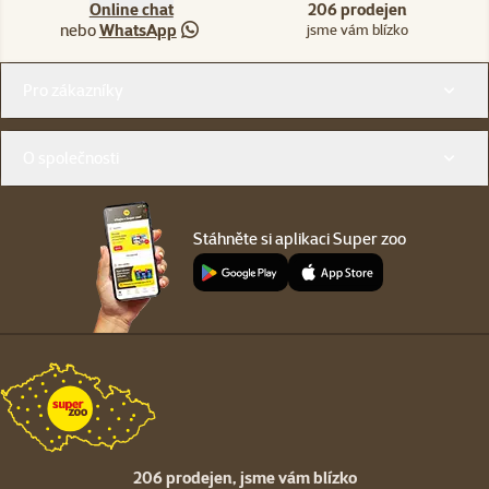
Online chat
206 prodejen
nebo
WhatsApp
jsme vám blízko
Menu v patičce
Pro zákazníky
O společnosti
Stáhněte si aplikaci Super zoo
206 prodejen,
jsme vám blízko