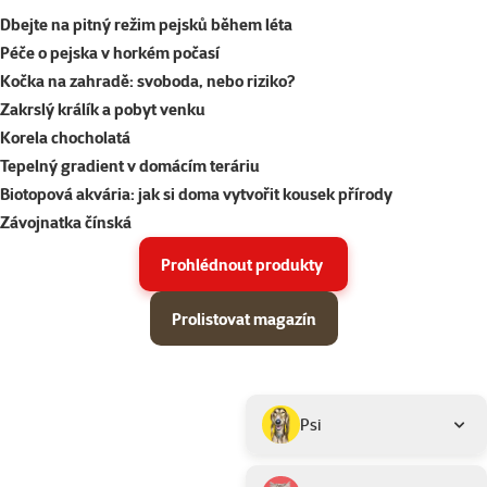
Dbejte na pitný režim pejsků během léta
Péče o pejska v horkém počasí
Kočka na zahradě: svoboda, nebo riziko?
Zakrslý králík a pobyt venku
Korela chocholatá
Tepelný gradient v domácím teráriu
Biotopová akvária: jak si doma vytvořit kousek přírody
Závojnatka čínská
Prohlédnout produkty
Prolistovat magazín
Parametrický filtr
Vybrané filtry
Produkty v akci Super zoo magazín léto 2026
Podkategorie
Psi