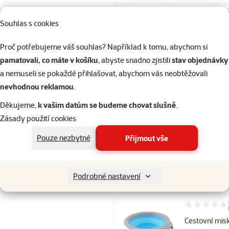
Skladem
Souhlas s cookies
Proč potřebujeme váš souhlas? Například k tomu, abychom si
pamatovali, co máte v košíku
, abyste snadno zjistili
stav objednávky
Hodnocení 87
a nemuseli se pokaždé přihlašovat, abychom vás neobtěžovali
Cestovní láh
nevhodnou reklamou
.
Fantasy 750
Děkujeme,
k vašim datům se budeme chovat slušně
.
Cena
139 Kč
Zásady použití cookies
☀️Léto
značka
Pouze nezbytné
Přijmout vše
Skladem
Podrobné nastavení
Hodnocení 10
Cestovní mis