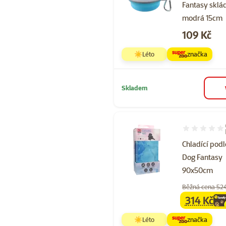
Fantasy sklá
modrá 15cm
Cena
109 Kč
☀️Léto
značka
Skladem
Hodnocení 90
Chladící pod
Dog Fantasy
90x50cm
Běžná cena 52
314 Kč
family
ce
☀️Léto
značka