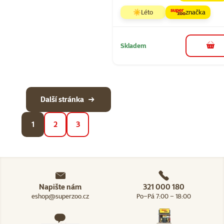
☀️Léto
značka
Skladem
do 
Další stránka
1
2
3
Napište nám
321 000 180
eshop@superzoo.cz
Po–Pá 7:00 – 18:00