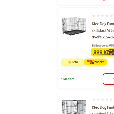
Hodnocení 10
Klec Dog Fan
skládací M č
dveře 75x46
Běžná cena 99
899 Kč
family
ce
☀️Léto
značka
Skladem
Hodnocení 10
Klec Dog Fan
skládací S če