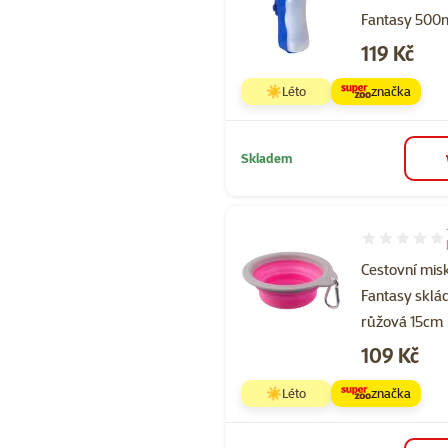
Fantasy 500
Cena
119 Kč
☀️Léto
značka
Skladem
Hodnocení 10
Cestovní mis
Fantasy sklá
růžová 15cm
Cena
109 Kč
☀️Léto
značka