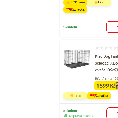
👍 TOP cena
☀️Léto
značka
Skladem
Hodnocení 87
Klec Dog Fan
skládací XL č
dveře 106x6
Běžná cena 1 7
1 599 Kč
family
ce
☀️Léto
značka
Skladem
Doprava zdarma