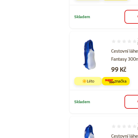
Skladem
Hodnocení 10
Cestovní láh
Fantasy 300
Cena
99 Kč
☀️Léto
značka
Skladem
Hodnocení 10
Cestovní láh