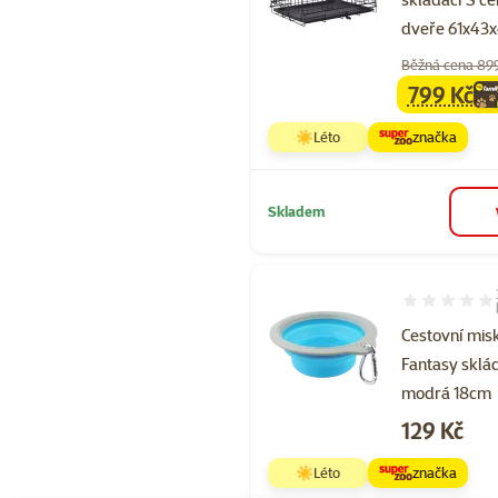
dveře 61x43
Běžná cena 89
799 Kč
family
ce
☀️Léto
značka
Skladem
Hodnocení 93
Cestovní mis
Fantasy sklá
modrá 18cm
Cena
129 Kč
☀️Léto
značka