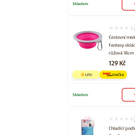
Skladem
Hodnocení 10
Cestovní mis
Fantasy sklá
růžová 18cm
Cena
129 Kč
☀️Léto
značka
Skladem
Hodnocení 10
Chladící pod