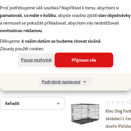
Drobní savci
Proč potřebujeme váš souhlas? Například k tomu, abychom si
pamatovali, co máte v košíku
, abyste snadno zjistili
stav objednávky
a nemuseli se pokaždé přihlašovat, abychom vás neobtěžovali
Ptáci
nevhodnou reklamou
.
Děkujeme,
k vašim datům se budeme chovat slušně
.
Akvaristika
Zásady použití cookies
Pouze nezbytné
Přijmout vše
Teraristika
Velikost psa
Produkty v akci
Velký
TOP cena
Filtrovat
Podrobné nastavení
2
Seřadit
Hodnocení 98
Klec Dog Fan
skládací L če
dveře 91x56