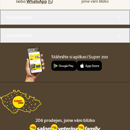
nebo
WhatsApp
jsme vám blízko
Menu v patičce
Pro zákazníky
O společnosti
Stáhněte si aplikaci Super zoo
206 prodejen,
jsme vám blízko