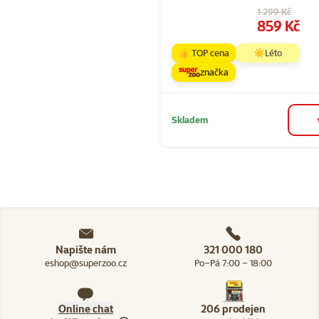
Původní cena
1 299 Kč
Cena
859 Kč
👍 TOP cena
☀️Léto
značka
Skladem
Napište nám
321 000 180
eshop@superzoo.cz
Po–Pá 7:00 – 18:00
Online chat
206 prodejen