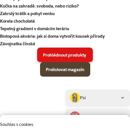
Kočka na zahradě: svoboda, nebo riziko?
Zakrslý králík a pobyt venku
Korela chocholatá
Tepelný gradient v domácím teráriu
Biotopová akvária: jak si doma vytvořit kousek přírody
Závojnatka čínská
Prohlédnout produkty
Prolistovat magazín
Parametrický filtr
Vybrané filtry
Produkty v akci Super zoo magazín léto 2026
Podkategorie
Psi
Kočky
Souhlas s cookies