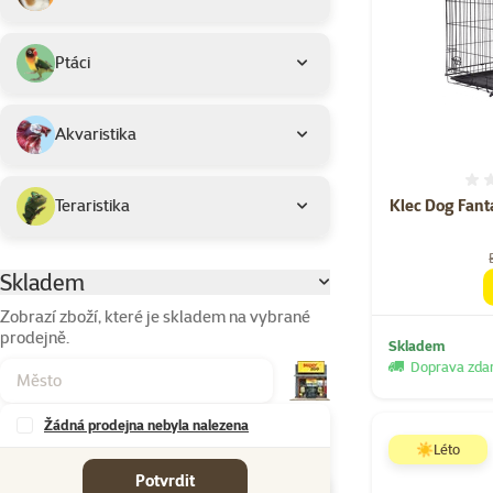
Ptáci
Akvaristika
Klec Dog Fant
Teraristika
Skladem
Parametrický filtr
Zobrazí zboží, které je skladem na vybrané
prodejně.
Skladem
Doprava zd
Žádná prodejna nebyla nalezena
Značky
☀️Léto
Potvrdit