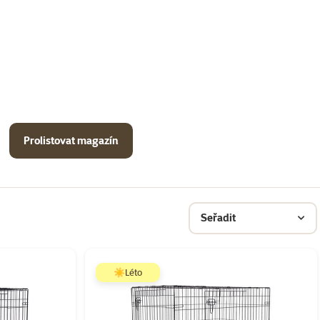
Prolistovat magazín
Seřadit
☀️Léto