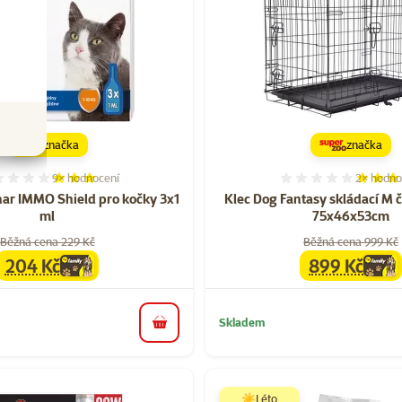
značka
značka
9×
hodnocení
2×
hodno
Hodnocení 64%, počet hodnocení: 9
Hodnocen
ar IMMO Shield pro kočky 3x1
Klec Dog Fantasy skládací M 
ml
75x46x53cm
Běžná cena 229 Kč
Běžná cena 999 Kč
204 Kč
899 Kč
family
cena
family
cena
Skladem
do košíku
☀️Léto