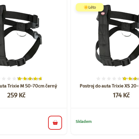
☀️Léto
18×
hodnocení
10×
hodno
Hodnocení 91%, počet hodnocení: 18
Hodnocen
auta Trixie M 50-70cm černý
Postroj do auta Trixie XS 2
Cena
Cena
259 Kč
174 Kč
Skladem
do košíku