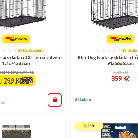
značka
značka
6×
hodnocení
8×
hodno
Hodnocení 100%, počet hodnocení: 6
Hodnocen
asy skládací XXL černá 2 dveře
Klec Dog Fantasy skládací L 
121x74x82cm
91x56x63cm
Původní cena
Běžná cena 1 999 Kč
1 299 Kč
Cena
859 Kč
1 799 Kč
family
cena
Skladem
do košíku
arma
☀️Léto