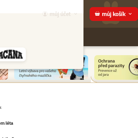
můj
účet
můj
košík
Hledej
háme
:
em léta