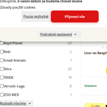
Living World
2
Děkujeme,
k vašim datům se budeme chovat slušně
.
Zásady použití cookies
Magic Cat
8
Pouze nezbytné
Přijmout vše
Nature Land
4
Ontario
3
Podrobné nastavení
Rataj
1
Repti Planet
20
Rinti
2
Line-on Beaph
Small Animals
1
Tetra
20
TRIXIE
19
Versele-Laga
8
Skladem
ZOO MED
1
Rozbalit všechny
☀️Léto