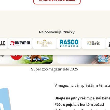
op
Akce a slevy
Prodejny
Služby
Poradna
Pomá
206
Nejoblíbenější značky
Super zoo magazín léto 2026
V magazínu vám přinášíme témata
Dbejte na pitný režim pejsků běh
Péče o pejska v horkém počasí