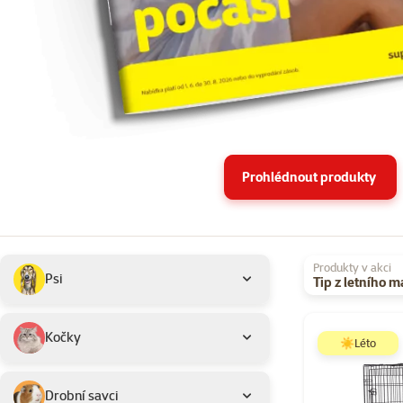
Prohlédnout produkty
Podkategorie
Vybrané filtry
Produkty v akci
Psi
Tip z letního 
Produkty v akci 
Kočky
☀️Léto
Drobní savci