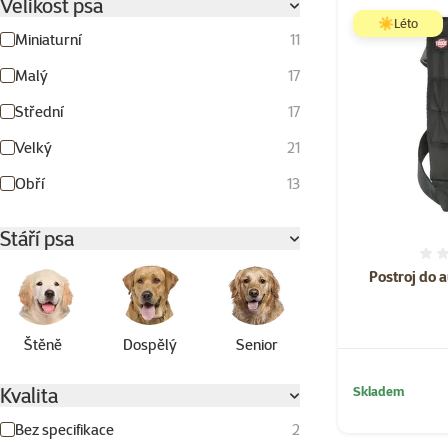
Velikost psa
☀️Léto
Miniaturní
11
Malý
17
Střední
17
Velký
21
Obří
13
Stáří psa
Postroj do 
Štěně
Dospělý
Senior
Kvalita
Skladem
Bez specifikace
2