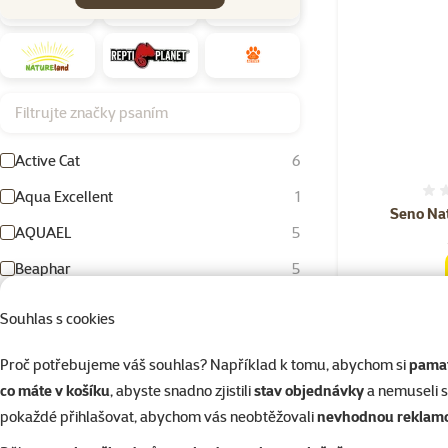
Filtrujte značky psaním
Active Cat
6
Aqua Excellent
1
Seno Nat
AQUAEL
5
Beaphar
5
Bird Jewel
5
Souhlas s cookies
Skladem
Dog Fantasy
43
Proč potřebujeme váš souhlas? Například k tomu, abychom si
pamat
Eheim
2
co máte v košíku
, abyste snadno zjistili
stav objednávky
a nemuseli 
FURminator
2
pokaždé přihlašovat, abychom vás neobtěžovali
nevhodnou reklam
☀️Léto