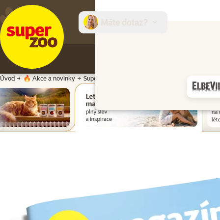
Máte dotaz?
E-sh
Úvod
🔥 Akce a novinky
Super zoo magazín léto 2026