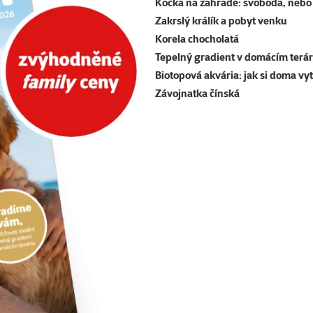
Kočka na zahradě: svoboda, nebo 
Zakrslý králík a pobyt venku
Korela chocholatá
Tepelný gradient v domácím terár
Biotopová akvária: jak si doma vy
Závojnatka čínská