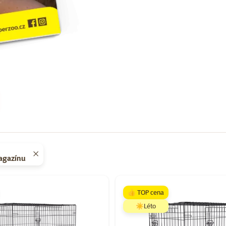
magazínu
Super zoo magazín léto 2026
👍 TOP cena
☀️Léto