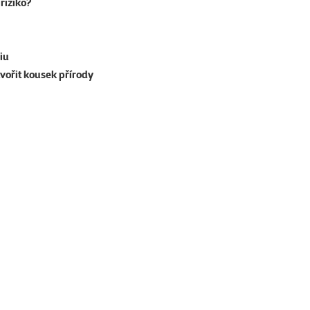
riziko?
iu
tvořit kousek přírody