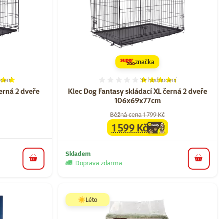
značka
cení
3×
hodnocení
í 98%, počet hodnocení: 8
Hodnocení 87%, počet hod
černá 2 dveře
Klec Dog Fantasy skládací XL černá 2 dveře
106x69x77cm
Běžná cena 1 799 Kč
1 599 Kč
family
cena
Skladem
do košíku
do koš
Doprava zdarma
☀️Léto