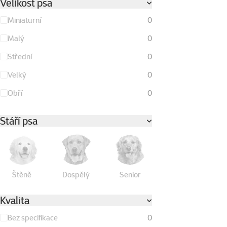
Velikost psa
Miniaturní
0
Malý
0
Střední
0
Velký
0
Obří
0
Stáří psa
Štěně
Dospělý
Senior
Kvalita
Bez specifikace
0