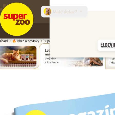
Máte dotaz?
E-sh
Úvod
🔥 Akce a novinky
Super zoo magazín léto 2026