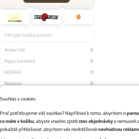
Filtrujte značky psaním
Active Cat
0
Aqua Excellent
0
AQUAEL
0
Beaphar
0
Bird Jewel
0
Souhlas s cookies
Dog Fantasy
0
Proč potřebujeme váš souhlas? Například k tomu, abychom si
pamat
Eheim
0
co máte v košíku
, abyste snadno zjistili
stav objednávky
a nemuseli 
FURminator
0
pokaždé přihlašovat, abychom vás neobtěžovali
nevhodnou reklam