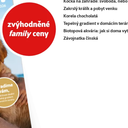
Kočka na zahradě: svoboda, nebo 
Zakrslý králík a pobyt venku
Korela chocholatá
Tepelný gradient v domácím terár
Biotopová akvária: jak si doma vy
Závojnatka čínská