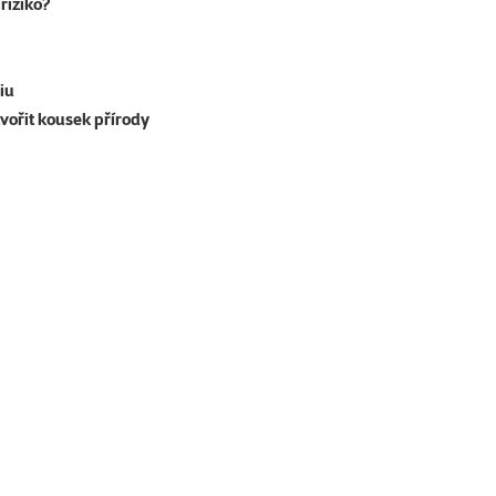
riziko?
iu
tvořit kousek přírody