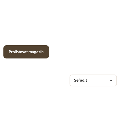
Prolistovat magazín
Seřadit