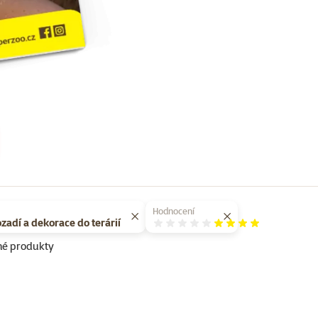
Hodnocení
Hodnocení 80%
ozadí a dekorace do terárií
né produkty
Super zoo magazín léto 2026