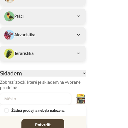
Ptáci
Akvaristika
Teraristika
Skladem
Parametrický filtr
Zobrazí zboží, které je skladem na vybrané
prodejně.
Žádná prodejna nebyla nalezena
Značky
Potvrdit