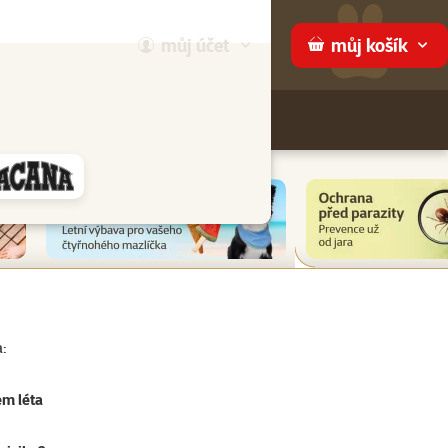
můj
účet
můj
košík
Hledej
háme
:
em léta