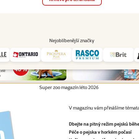
op
Akce a slevy
Prodejny
Služby
Poradna
Pomá
206
Nejoblíbenější značky
Super zoo magazín léto 2026
V magazínu vám přinášíme témata
Dbejte na pitný režim pejsků běh
Péče o pejska v horkém počasí